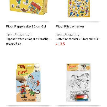
Pippi Pappveske 25 cm Gul
Pippi Klistremerker
PIPPI LÅNGSTRUMP
PIPPI LÅNGSTRUMP
Pappkofferten er laget av kraftig papp med håndtak i stål.
Settet inneholder 70 fargerike Pippi-klistremerker.
35
Overvåke
kr