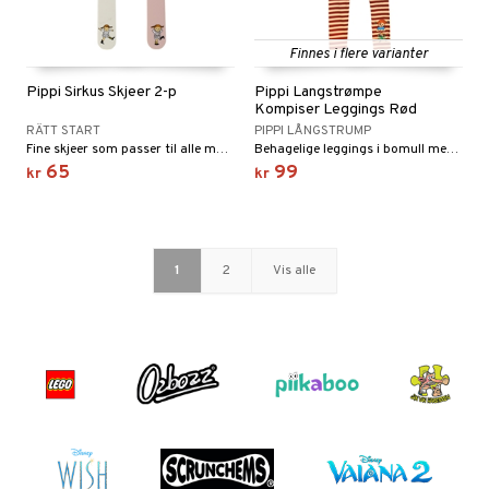
Finnes i flere varianter
Pippi Sirkus Skjeer 2-p
Pippi Langstrømpe
Kompiser Leggings Rød
RÄTT START
PIPPI LÅNGSTRUMP
Fine skjeer som passer til alle måltider.
Behagelige leggings i bomull med Pippi-trykk
65
99
kr
kr
1
2
Vis alle