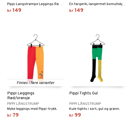
Pippi Langstrømpe Leggings Rød er et par fine tights med Pippi for barn.
En fargerik, langermet bomullskjole.
 MASKS
149
149
kr
kr
kemon
ållan
derman
er Mario
øy
eidskjøretøy
baner
anicals
us
Finnes i flere varianter
er
tnite
kken & Kjøkkenredskap
r
Pippi Leggings
Pippi Tights Gul
Rød/oransje
nnvesen
GO Bluey
king
bil
PIPPI LÅNGSTRUMP
PIPPI LÅNGSTRUMP
iti
Myke leggings med Pippi-trykk.
Kule tights i sort, gul og grønn.
O City
tyrt
79
99
kr
kr
g
O Classic
r
O Creator
o
rslek