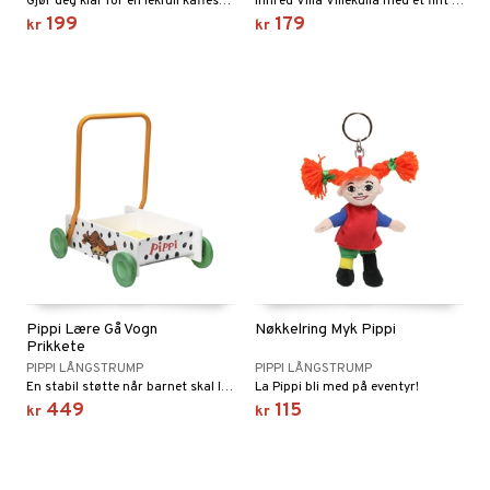
Gjør deg klar for en lekfull kaffestund i Pippis hage!
Innred Villa Villekulla med et fint kjøkkensett!
199
179
kr
kr
Pippi Lære Gå Vogn
Nøkkelring Myk Pippi
Prikkete
PIPPI LÅNGSTRUMP
PIPPI LÅNGSTRUMP
En stabil støtte når barnet skal lære å gå.
La Pippi bli med på eventyr!
449
115
kr
kr