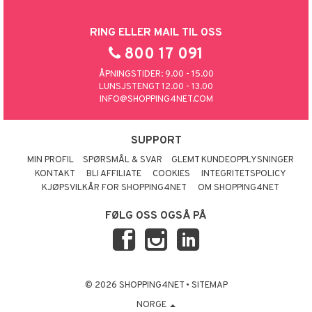
RING ELLER MAIL TIL OSS
800 17 091
ÅPNINGSTIDER: 9.00 - 15.00
LUNSJSTENGT 12.00 - 13.00
INFO@SHOPPING4NET.COM
SUPPORT
MIN PROFIL
SPØRSMÅL & SVAR
GLEMT KUNDEOPPLYSNINGER
KONTAKT
BLI AFFILIATE
COOKIES
INTEGRITETSPOLICY
KJØPSVILKÅR FOR SHOPPING4NET
OM SHOPPING4NET
FØLG OSS OGSÅ PÅ
© 2026 SHOPPING4NET
•
SITEMAP
NORGE