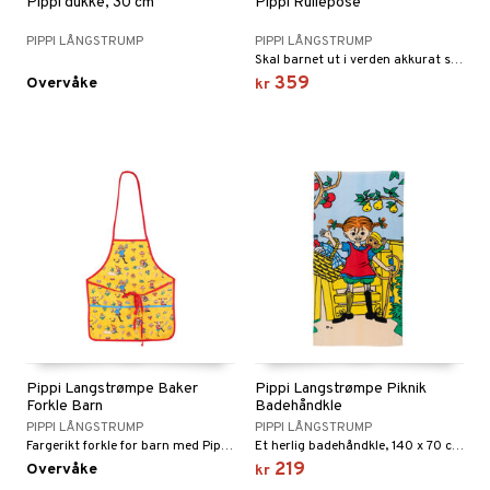
Pippi dukke, 30 cm
Pippi Rullepose
PIPPI LÅNGSTRUMP
PIPPI LÅNGSTRUMP
Skal barnet ut i verden akkurat som Pippi Langstrømpe?
359
Overvåke
kr
Pippi Langstrømpe Baker
Pippi Langstrømpe Piknik
Forkle Barn
Badehåndkle
PIPPI LÅNGSTRUMP
PIPPI LÅNGSTRUMP
Fargerikt forkle for barn med Pippi Langstrømpe.
Et herlig badehåndkle, 140 x 70 cm.
219
Overvåke
kr