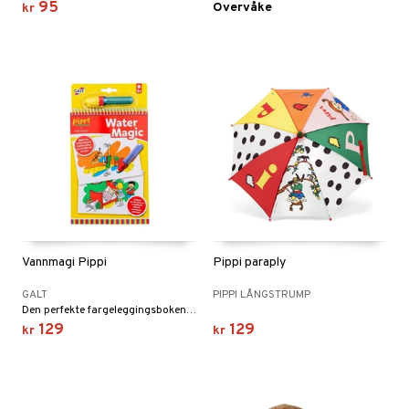
95
Overvåke
kr
Vannmagi Pippi
Pippi paraply
GALT
PIPPI LÅNGSTRUMP
Den perfekte fargeleggingsboken som kan brukes flere ganger!
129
129
kr
kr