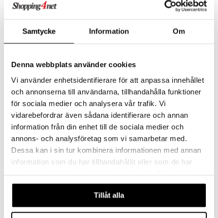
Finnes i flere varianter
Samtycke
Information
Om
Villekulla Bath Poncho
Pippi Spot Genser Blå
PIPPI LÅNGSTRUMP
PIPPI LÅNGSTRUMP
En deilig padponcho med hette som varmer deg etter badet.
En nydelig, fargerik genser med motiver av Pippi, Little Old Man og Mr. Nilsson.
Denna webbplats använder cookies
179
99
kr
kr
Vi använder enhetsidentifierare för att anpassa innehållet
och annonserna till användarna, tillhandahålla funktioner
för sociala medier och analysera vår trafik. Vi
vidarebefordrar även sådana identifierare och annan
information från din enhet till de sociala medier och
annons- och analysföretag som vi samarbetar med.
Dessa kan i sin tur kombinera informationen med annan
information som du har tillhandahållit eller som de har
samlat in när du har använt deras tjänster. Du godkänner
våra cookies vid fortsatt användande av vår webbplats.
Finnes i flere varianter
Tillåt alla
Pippi Wheeling Dress Anil
Pippi Hjuling Badedrakt Anil