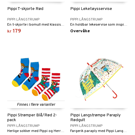
Pippi T-skjorte Rød
Pippi Leketøysservise
PIPPI LÅNGSTRUMP
PIPPI LÅNGSTRUMP
En t-skjorte i bomull med klassisk Pippi-motiv.
En holdbar lekeservise som inspirerer til fantasifull rollelek!
179
Overvåke
kr
Finnes i flere varianter
Pippi Strømper Blå/Rød 2-
Pippi Langstrømpe Paraply
pack
Rødgult
PIPPI LÅNGSTRUMP
PIPPI LÅNGSTRUMP
Herlige sokker med Pippi og Herr Nilsson.
Fargerik paraply med Pippi Langstrømpe som lyser opp en kjedelig regnværsdag!