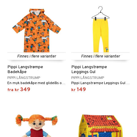
GO Disney
badabado
andlek
l
O Disney Princess
ki
lek
ter
GO DUPLO
spill
ter
ill
t
O Friends
0 biter
pill
ål & svar
O Minecraft
espill
sspill
rodukt
Finnes i flere varianter
Finnes i flere varianter
GO Ninjago
slespill
Pippi Langstrømpe
Pippi Langstrømpe
elingen
GO Speed Champions
Badekåpe
Leggings Gul
illtilbehør
PIPPI LÅNGSTRUMP
PIPPI LÅNGSTRUMP
GO Spidey
En myk badekåpe med glidelås og hette.
Pippi Langstrømpe Leggings Gul er et par fine tights med Pippi for barn.
349
149
fra
kr
kr
O Super Heroes
ic