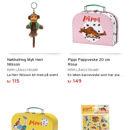
Nøkkelring Myk Herr
Pippi Pappveske 20 cm
Nilsson
Rosa
PIPPI LÅNGSTRUMP
PIPPI LÅNGSTRUMP
La Herr Nilsson bli med på eventyret!
En leken barneveske som har plass til de aller viktigste tingene!
115
149
kr
kr