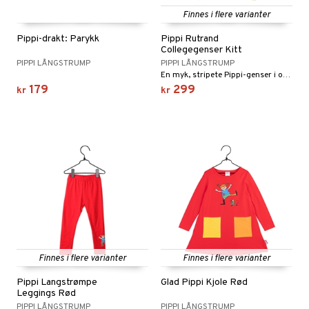
Finnes i flere varianter
gtoys
ney Prinsesser
Pippi-drakt: Parykk
Pippi Rutrand
ens Barn
l
Collegegenser Kitt
ållan
PIPPI LÅNGSTRUMP
PIPPI LÅNGSTRUMP
zen
En myk, stripete Pippi-genser i oversized modell.
179
299
ry Potter
kr
kr
lo Kitty
.L.
mma Mø
le
mmi
 Patrol
pa Gris
Finnes i flere varianter
Finnes i flere varianter
tersen & Findus
Pippi Langstrømpe
Glad Pippi Kjole Rød
Leggings Rød
pi Langstrømpe
PIPPI LÅNGSTRUMP
PIPPI LÅNGSTRUMP