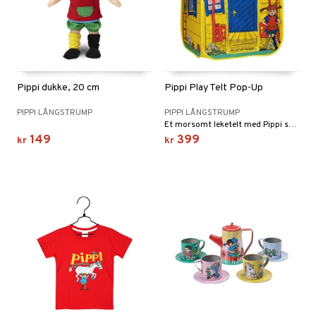
Pippi dukke, 20 cm
Pippi Play Telt Pop-Up
PIPPI LÅNGSTRUMP
PIPPI LÅNGSTRUMP
Et morsomt leketelt med Pippi som er enkelt å sette opp og ta ned!
149
399
kr
kr