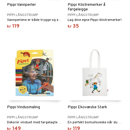
Pippi Vannperler
Pippi Klistremerker å
Fargelegge
PIPPI LÅNGSTRUMP
PIPPI LÅNGSTRUMP
Vannperlene er både trygge og enkle å bruke!
Lag dine egne Pippi-klistremerker!
119
35
kr
kr
Pippi Vindusmaling
Pippi Ekovæske Stark
PIPPI LÅNGSTRUMP
PIPPI LÅNGSTRUMP
Dekorer vinduet med fargelagte Pippi-motiver.
En perfekt bomullsveske når du skal handle.
149
119
kr
kr