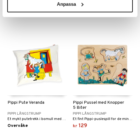
PIPPI LÅNGSTRUMP
PIPPI LÅNGSTRUMP
Anpassa
En herlig fargerik sommerkjole med Pippi-motiv.
En hurtigtørkende badedrakt med Pippi-trykk.
179
149
kr
kr
Pippi Pute Veranda
Pippi Pussel med Knopper
5 Biter
PIPPI LÅNGSTRUMP
PIPPI LÅNGSTRUMP
Et mykt putetrekk i bomull med Pippi-trykk.
Et fint Pippi-puslespill for de minste!
129
Overvåke
kr