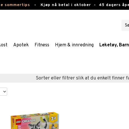
te sommertips
-
Kjøp nå betal i oktober -
45 dagers åpe
kost
Apotek
Fitness
Hjem & innredning
Leketøy, Bar
Sorter eller filtrer slik at du enkelt finner 