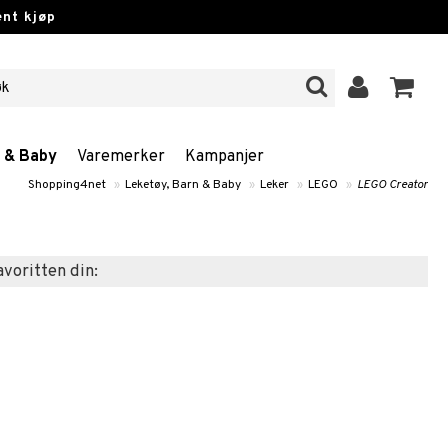
nt kjøp
n & Baby
Varemerker
Kampanjer
Shopping4net
»
Leketøy, Barn & Baby
»
Leker
»
LEGO
»
LEGO Creator
favoritten din: