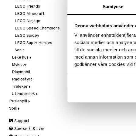
L.O.L.
LEGO Friends
Samtycke
Mamma Mø
LEGO Minecraft
Mulle
LEGO Ninjago
Denna webbplats använder 
Mummi
LEGO Speed Champions
Vi använder enhetsidentifierar
Paw Patrol
LEGO Spidey
sociala medier och analysera 
Peppa Gris
LEGO Super Heroes
till de sociala medier och a
Pettersen & Findus
Sonic
med annan information som du 
Pippi Langstrømpe
Leke hus
godkänner våra cookies vid f
PJ MASKS
Mykiser
Kjøkken &
Kjøkkenredskap
Pokemon
Playmobil
Vasking
Skrållan
Radiostyrt
Spiderman
Treleker
Super Mario
Utendørslek
Brio
Puslespill
Jabadabado
Strandlek
Spill
1000 biter
Micki
Utelek
1500 biter
Barnespill
Utespill
Support
200-500 biter
Pocketspill
Spørsmål & svar
3D-Puslespill
Selskapsspill