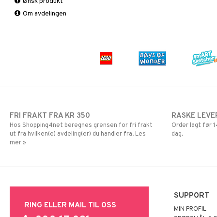
Ønsk produkt
Barnepuslespill
Om avdelingen
Puslespilltilbehør
FRI FRAKT FRA KR 350
RASKE LEVE
Hos Shopping4net beregnes grensen for fri frakt
Order lagt før
ut fra hvilken(e) avdeling(er) du handler fra. Les
dag.
mer »
SUPPORT
RING ELLER MAIL TIL OSS
MIN PROFIL