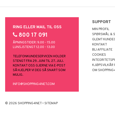
SUPPORT
RING ELLER MAIL TIL OSS
MIN PROFIL
800 17 091
SPØRSMÅL & 
GLEMT KUNDE
ÅPNINGSTIDER: 9.00 - 15.00
KONTAKT
LUNSJSTENGT 12.00 - 13.00
BLI AFFILIATE
COOKIES
TELEFONKUNDESERVICEN HOLDER
INTEGRITETSP
STENGT FRA 29. JUNI TIL 27. JULI.
KJØPSVILKÅR
KONTAKT OSS GJERNE VIA E-POST
SÅ HJELPER VI DEG SÅ SNART SOM
OM SHOPPING
MULIG.
INFO@SHOPPING4NET.COM
© 2026 SHOPPING4NET
•
SITEMAP