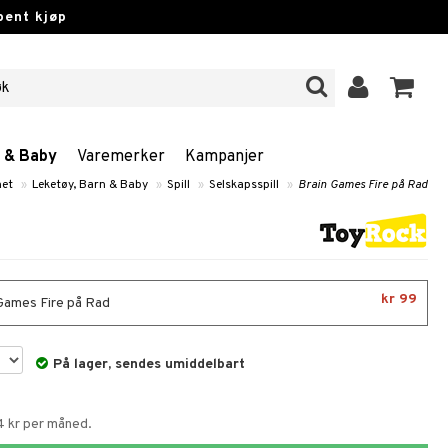
pent kjøp
n & Baby
Varemerker
Kampanjer
et
»
Leketøy, Barn & Baby
»
Spill
»
Selskapsspill
»
Brain Games Fire på Rad
kr 99
Games Fire på Rad
På lager, sendes umiddelbart
4 kr per måned.