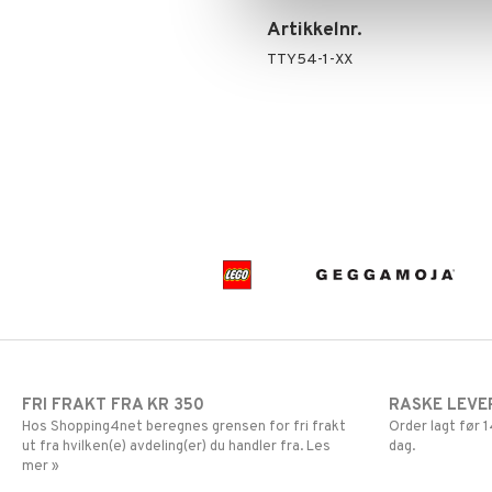
Artikkelnr.
TTY54-1-XX
FRI FRAKT FRA KR 350
RASKE LEVE
Hos Shopping4net beregnes grensen for fri frakt
Order lagt før
ut fra hvilken(e) avdeling(er) du handler fra. Les
dag.
mer »