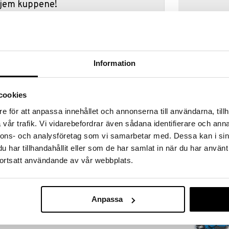
 hjem kuppene!
edningen til å gjøre kupp under vårt store SALG.
 fylles varehuset med fantastiske utsalgspriser på
nnende produkter.
er til og med 31/8 2026, men vær rask –
Information
oduktene dine kan fort gå tom!
ET »
cookies
e för att anpassa innehållet och annonserna till användarna, tillh
Hitster Rock
pillet går ut på å prøve å radere opp fire brikker av din
vår trafik. Vi vidarebefordrar även sådana identifierare och anna
tikalt eller diagonalt. Lett å lære og morsomt å
HITSTER
nnons- och analysföretag som vi samarbetar med. Dessa kan i sin
329
har tillhandahållit eller som de har samlat in när du har använt
kr
ortsatt användande av vår webbplats.
Anpassa