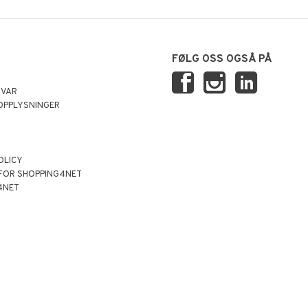
FØLG OSS OGSÅ PÅ
SVAR
OPPLYSNINGER
OLICY
 FOR SHOPPING4NET
4NET