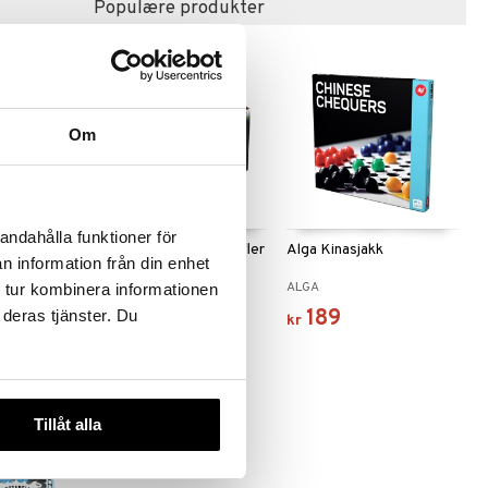
Populære produkter
Om
andahålla funktioner för
Vini Electric Card Shuffler
Alga Kinasjakk
n information från din enhet
VINI GAME
ALGA
 tur kombinera informationen
129
189
 deras tjänster. Du
kr
kr
Tillåt alla