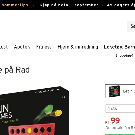
e sommertips
-
Kjøp nå betal i september -
45 dagers å
kost
Apotek
Fitness
Hjem & innredning
Leketøy, Bar
Shopping4n
e på Rad
Brain 
99
kr
Delbetale fra 5