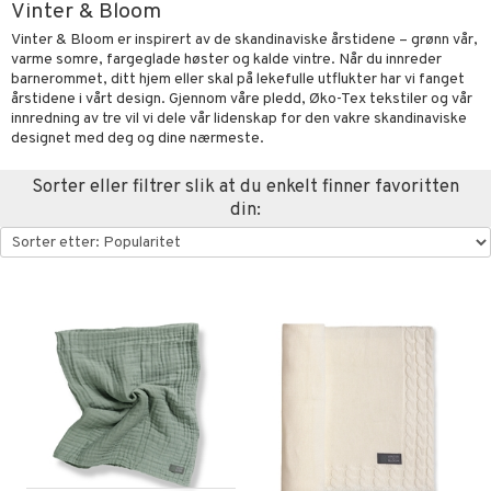
Vinter & Bloom
briller
pestoler
orasjon
len
ivitetsleker
 og fest
ør
giske leker
ker
ter
ill
Vinter & Bloom er inspirert av de skandinaviske årstidene – grønn vår,
t
varme somre, fargeglade høster og kalde vintre. Når du innreder
mper
aply
retøy
kerade
ser og Solhatter
et
eler
 Klosser
0 biter
pill
barnerommet, ditt hjem eller skal på lekefulle utflukter har vi fanget
ål & svar
årstidene i vårt design. Gjennom våre pledd, Øko-Tex tekstiler og vår
bevaring
ker
-å-gå-vogner
behør
gings
O Builder
lær & Strømper
hus
espill
sspill
innredning av tre vil vi dele vår lidenskap for den vakre skandinaviske
rodukt
ngetøy
kkleker
designet med deg og dine nærmeste.
omag
neservise
ndby
slespill
elingen
per
sser
bokser & Matforvaring
dby Stockholm
derommet
ionfigurer
esker
illtilbehør
Sorter eller filtrer slik at du enkelt finner favoritten
din:
gformers
ekker
mmi
ndklær
y Born
ndegård
r barnevogner
ester & Gyngedyr
ktøy
eflasker & Tilbehør
pi Hoppetossa
pleie
bie
urer
figurer
nflasker & Tillbehør
i Villa Villerkulla
kker & Tilbehør
comelon
 Real
blarna
øy
ney Prinsesser
tlest Pet Shop
mse
eidskjøretøy
ketilbehør
leich - Fortidsdyr
tman
baner
anicals
us
by's Dollhouse
leich-Hester
libompa
er
tnite
kken & Kjøkkenredskap
r
py Friends
leich-Wild Life
s
nnvesen
GO Bluey
king
bil
.L.
 Zhu Pets
ney
iti
O City
tyrt