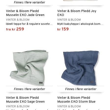
Finnes i flere varianter
gtoys
ney Prinsesser
g
O Classic
r
Vinter & Bloom Pledd
Vinter & Bloom Pledd Joy
ens Barn
l
Musselin EKO Jade Green
EKO
O Creator
o
rslek
VINTER & BLOOM
VINTER & BLOOM
ållan
zen
GO Disney
Ideell teppe for å regulere sovetemperaturen.
Mykt babyteppe i økologisk bomull, 100 x 80 cm.
badabado
andlek
259
159
fra
kr
kr
ry Potter
O Disney Princess
ki
lek
lo Kitty
GO DUPLO
spill
.L.
O Friends
mma Mø
O Minecraft
le
GO Ninjago
mmi
GO Speed Champions
 Patrol
GO Spidey
Finnes i flere varianter
Finnes i flere varianter
pa Gris
O Super Heroes
Vinter & Bloom Pledd
Vinter & Bloom Pledd
tersen & Findus
ic
Musselin EKO Sage Green
Musselin EKO Storm Blue
VINTER & BLOOM
VINTER & BLOOM
pi Langstrømpe