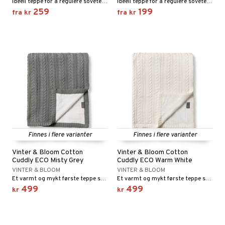
Ideell teppe for å regulere sovetemperaturen.
Ideell teppe for å regulere sovetemperaturen.
259
199
 MASKS
fra
kr
fra
kr
kemon
ållan
derman
er Mario
Finnes i flere varianter
Finnes i flere varianter
Vinter & Bloom Cotton
Vinter & Bloom Cotton
Cuddly ECO Misty Grey
Cuddly ECO Warm White
VINTER & BLOOM
VINTER & BLOOM
Et varmt og mykt første teppe som gir en følelse av trygghet.
Et varmt og mykt første teppe som gir en følelse av trygghet.
499
499
kr
kr