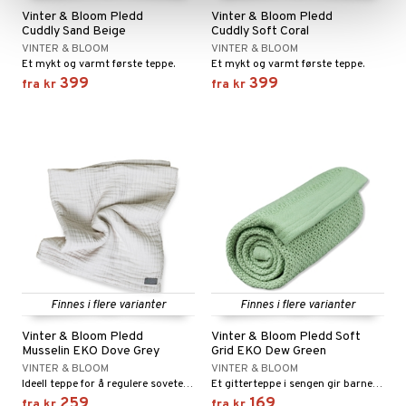
Vinter & Bloom Pledd
Vinter & Bloom Pledd
Cuddly Sand Beige
Cuddly Soft Coral
VINTER & BLOOM
VINTER & BLOOM
Et mykt og varmt første teppe.
Et mykt og varmt første teppe.
399
399
fra
kr
fra
kr
Finnes i flere varianter
Finnes i flere varianter
Vinter & Bloom Pledd
Vinter & Bloom Pledd Soft
Musselin EKO Dove Grey
Grid EKO Dew Green
VINTER & BLOOM
VINTER & BLOOM
Ideell teppe for å regulere sovetemperaturen.
Et gitterteppe i sengen gir barnet akkurat den rette varmen.
259
169
fra
kr
fra
kr