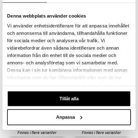
Denna webbplats använder cookies
Finnes i flere varianter
Finnes i flere varianter
Vi använder enhetsidentifierare för att anpassa innehållet
och annonserna till användarna, tillhandahålla funktioner
Vinter & Bloom Pledd
Vinter & Bloom Pledd
Cuddly Dusty Rose
Cuddly Sage Green
för sociala medier och analysera vår trafik. Vi
VINTER & BLOOM
VINTER & BLOOM
vidarebefordrar även sådana identifierare och annan
Et mykt og varmt første teppe.
Et mykt og varmt første teppe.
information från din enhet till de sociala medier och
349
349
fra
kr
fra
kr
annons- och analysföretag som vi samarbetar med.
Dessa kan i sin tur kombinera informationen med annan
information som du har tillhandahållit eller som de har
samlat in när du har använt deras tjänster. Du godkänner
våra cookies vid fortsatt användande av vår webbplats.
Tillåt alla
Anpassa
Finnes i flere varianter
Finnes i flere varianter