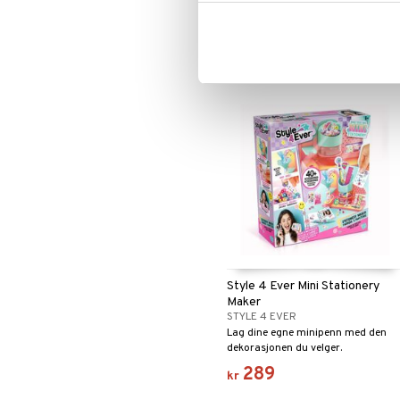
du kan dekorere!
199
kr
Style 4 Ever Mini Stationery
Maker
STYLE 4 EVER
Lag dine egne minipenn med den
dekorasjonen du velger.
289
kr