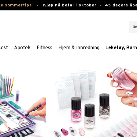
te sommertips
-
Kjøp nå betal i oktober -
45 dagers åpe
kost
Apotek
Fitness
Hjem & innredning
Leketøy, Bar