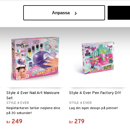
refill-settet.
hjelp av en lysplate!
149
249
Anpassa
kr
kr
Style 4 Ever Nail Art Manicure
Style 4 Ever Pen Factory DIY
Set
STYLE 4 EVER
STYLE 4 EVER
Negletørkeren tørker neglene dine
Lag din egen design på penner!
på 30 sekunder!
249
279
kr
kr