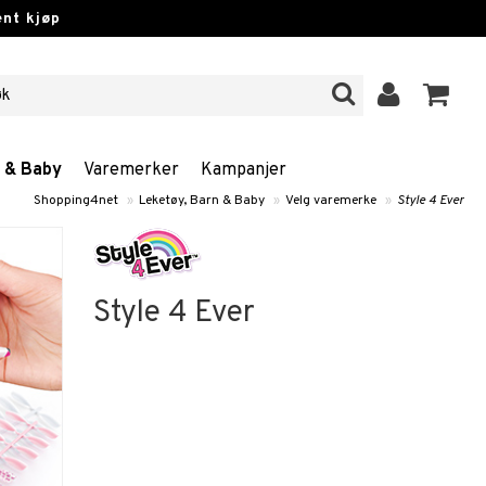
nt kjøp
n & Baby
Varemerker
Kampanjer
Shopping4net
»
Leketøy, Barn & Baby
»
Velg varemerke
»
Style 4 Ever
Style 4 Ever