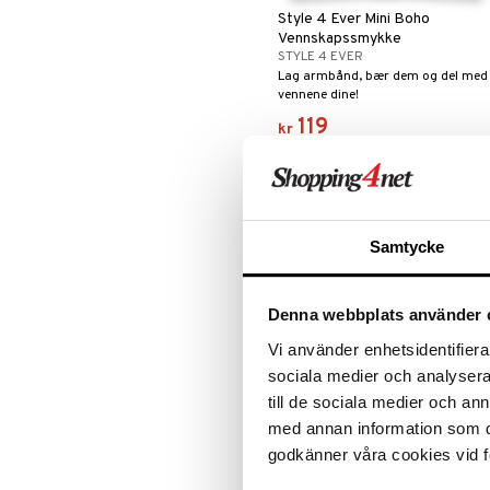
Style 4 Ever Mini Boho
L.O.L.
LEGO Friends
Vennskapssmykke
Mamma Mø
LEGO Minecraft
STYLE 4 EVER
Mulle
LEGO Ninjago
Lag armbånd, bær dem og del med
vennene dine!
Mummi
LEGO Speed Champions
119
Paw Patrol
LEGO Spidey
kr
Peppa Gris
LEGO Super Heroes
Pettersen & Findus
Sonic
Pippi Langstrømpe
PJ MASKS
Samtycke
Pokemon
Skrållan
Spiderman
Denna webbplats använder 
Super Mario
Vi använder enhetsidentifierar
sociala medier och analysera 
till de sociala medier och a
med annan information som du 
Style 4 Ever Diamond Art
Lampe Set
godkänner våra cookies vid f
STYLE 4 EVER
Inneholder 2 forskjellige figurer so