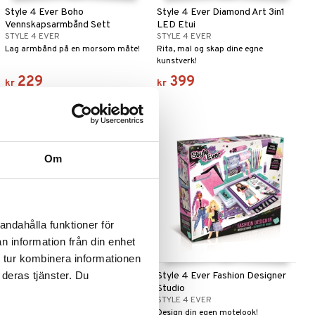
Style 4 Ever Boho
Style 4 Ever Diamond Art 3in1
Vennskapsarmbånd Sett
LED Etui
STYLE 4 EVER
STYLE 4 EVER
Lag armbånd på en morsom måte!
Rita, mal og skap dine egne
kunstverk!
229
399
kr
kr
Om
andahålla funktioner för
n information från din enhet
 tur kombinera informationen
 deras tjänster. Du
Style 4 Ever Fashion Designer
Style 4 Ever Fashion Designer
Mini Sketch Set
Studio
STYLE 4 EVER
STYLE 4 EVER
Lag din egen motekolleksjon!
Design din egen motelook!