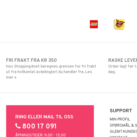
FRI FRAKT FRA KR 350
RASKE LEVE
Hos Shopping4net beregnes grensen for fri frakt
Order lagt før
ut fra hvilken(e) avdeling(er) du handler fra. Les
dag.
mer »
SUPPORT
RING ELLER MAIL TIL OSS
MIN PROFIL
800 17 091
SPØRSMÅL & 
GLEMT KUNDE
ÅPNINGSTIDER: 9.00 - 15.00