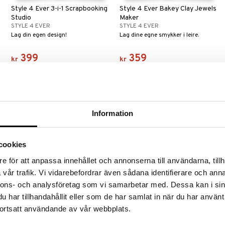
Style 4 Ever 3-i-1 Scrapbooking
Style 4 Ever Bakey Clay Jewels
Studio
Maker
STYLE 4 EVER
STYLE 4 EVER
Lag din egen design!
Lag dine egne smykker i leire.
399
359
kr
kr
Information
cookies
e för att anpassa innehållet och annonserna till användarna, tillh
vår trafik. Vi vidarebefordrar även sådana identifierare och anna
nnons- och analysföretag som vi samarbetar med. Dessa kan i sin
har tillhandahållit eller som de har samlat in när du har använt
Style 4 Ever Diamond Art Refill
Style 4 Ever Fashion Designer
Kit
Light-up Pad
ortsatt användande av vår webbplats.
STYLE 4 EVER
STYLE 4 EVER
m
Lag enda flere kunstverk med dette
Lag din egen motekolleksjon ved