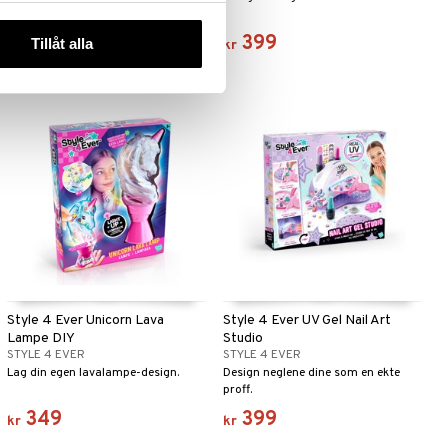
99
399
Tillåt alla
kr
kr
Style 4 Ever Unicorn Lava
Style 4 Ever UV Gel Nail Art
Lampe DIY
Studio
STYLE 4 EVER
STYLE 4 EVER
Lag din egen lavalampe-design.
Design neglene dine som en ekte
proff.
349
399
kr
kr