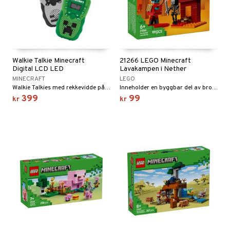
Walkie Talkie Minecraft
21266 LEGO Minecraft
Digital LCD LED
Lavakampen i Nether
MINECRAFT
LEGO
Walkie Talkies med rekkevidde på opptil 1000 meter!
Inneholder en byggbar del av broen til Nethers festning + figurer.
399
99
kr
kr