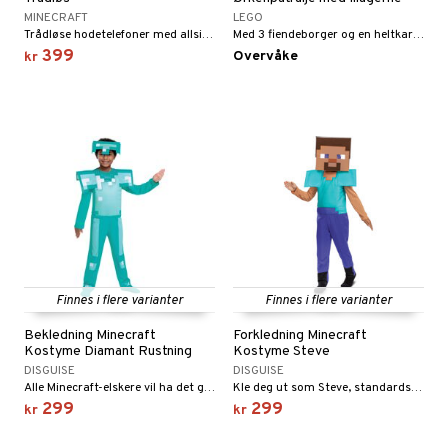
MINECRAFT
LEGO
 MASKS
Trådløse hodetelefoner med allsidig tilkobling og lang batteritid.
Med 3 fiendeborger og en heltkarakter med ulike autentiske tilbehør!
399
Overvåke
kemon
kr
ållan
derman
er Mario
Finnes i flere varianter
Finnes i flere varianter
Bekledning Minecraft
Forkledning Minecraft
Kostyme Diamant Rustning
Kostyme Steve
DISGUISE
DISGUISE
Alle Minecraft-elskere vil ha det gøy i denne drakten!
Kle deg ut som Steve, standardspilleren i suksesspillet Minecraft!
299
299
kr
kr