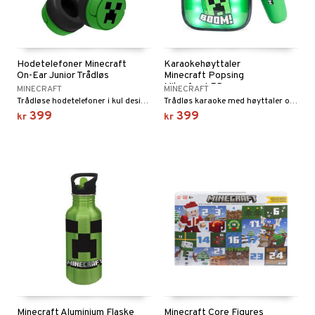
Hodetelefoner Minecraft
Karaokehøyttaler
On-Ear Junior Trådløs
Minecraft Popsing
Mikrofon LED
MINECRAFT
MINECRAFT
Trådløse hodetelefoner i kul design.
Trådløs karaoke med høyttaler og mikrofon fra Minecraft.
399
399
kr
kr
Minecraft Aluminium Flaske
Minecraft Core Figures