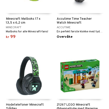
gtoys
ney Prinsesser
g
O Classic
r
ens Barn
l
O Creator
o
rslek
Minecraft Matboks 17 x
Accutime Time Teacher
ållan
13,5 x 6,2 cm
Watch Minecraft
zen
GO Disney
badabado
andlek
MINECRAFT
ACCUTIME
ry Potter
O Disney Princess
Matboks for alle Minecraft-fans!
En perfekt første klokke med tydelige tall.
ki
lek
99
Overvåke
kr
lo Kitty
GO DUPLO
spill
.L.
O Friends
mma Mø
O Minecraft
le
GO Ninjago
mmi
GO Speed Champions
 Patrol
GO Spidey
pa Gris
O Super Heroes
tersen & Findus
ic
Hodetelefoner Minecraft
21267 LEGO Minecraft
pi Langstrømpe
Trådløs
Ørkenpatrulje med Illagerne