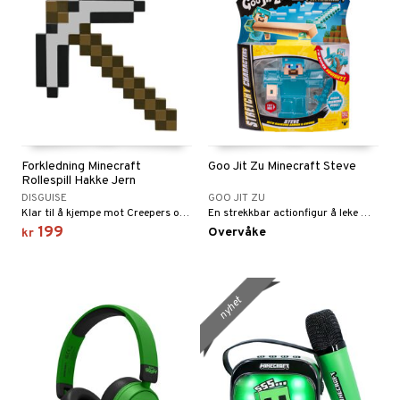
Forkledning Minecraft
Goo Jit Zu Minecraft Steve
Rollespill Hakke Jern
DISGUISE
GOO JIT ZU
Klar til å kjempe mot Creepers og grave etter ressurser?
En strekkbar actionfigur å leke med!
199
Overvåke
kr
nyhet