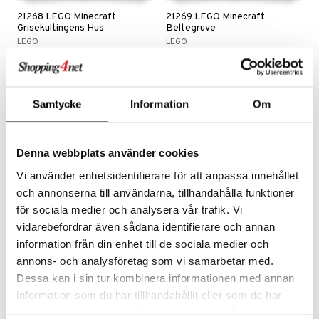
21268 LEGO Minecraft
21269 LEGO Minecraft
Grisekultingens Hus
Beltegruve
LEGO
LEGO
Minecraft-gårdsbygging, dyrking og dyr.
Gruveeventyr med LEGO Minecraft beltedyr.
249
369
kr
kr
Samtycke
Information
Om
Denna webbplats använder cookies
Vi använder enhetsidentifierare för att anpassa innehållet
och annonserna till användarna, tillhandahålla funktioner
för sociala medier och analysera vår trafik. Vi
vidarebefordrar även sådana identifierare och annan
information från din enhet till de sociala medier och
annons- och analysföretag som vi samarbetar med.
21270 LEGO Minecraft
21276 LEGO Minecraft
Dessa kan i sin tur kombinera informationen med annan
Soppkubbehuset
Creeper
LEGO
LEGO
information som du har tillhandahållit eller som de har
LEGO Minecraft Mooshroomhuset med spilltilbehør.
En kul romdekorasjon til spillrommet!
samlat in när du har använt deras tjänster. Du godkänner