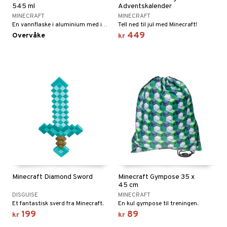
545 ml
Adventskalender
MINECRAFT
MINECRAFT
En vannflaske i aluminium med innebygd sugerør.
Tell ned til jul med Minecraft!
449
Overvåke
kr
Minecraft Diamond Sword
Minecraft Gympose 35 x
45 cm
DISGUISE
MINECRAFT
Et fantastisk sverd fra Minecraft.
En kul gympose til treningen.
199
89
kr
kr