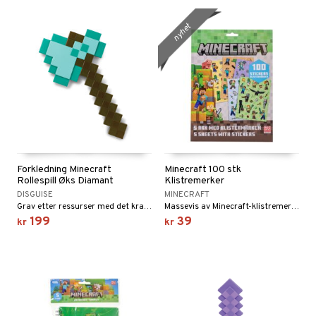
nyhet
Forkledning Minecraft
Minecraft 100 stk
Rollespill Øks Diamant
Klistremerker
DISGUISE
MINECRAFT
Grav etter ressurser med det kraftfulle verktøyet!
Massevis av Minecraft-klistremerker.
199
39
kr
kr