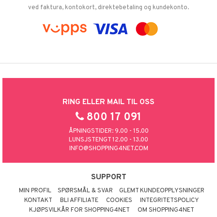
ved faktura, kontokort, direktebetaling og kundekonto.
RING ELLER MAIL TIL OSS
800 17 091
ÅPNINGSTIDER: 9.00 - 15.00
LUNSJSTENGT 12.00 - 13.00
INFO@SHOPPING4NET.COM
SUPPORT
MIN PROFIL
SPØRSMÅL & SVAR
GLEMT KUNDEOPPLYSNINGER
KONTAKT
BLI AFFILIATE
COOKIES
INTEGRITETSPOLICY
KJØPSVILKÅR FOR SHOPPING4NET
OM SHOPPING4NET