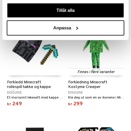
599
479
kr
kr
våra cookies vid fortsatt användande av vår webbplats.
Tillåt alla
Anpassa
Finnes i flere varianter
Forkledd Minecraft
Forkledning Minecraft
rollespill hakke og kappe
Kostyme Creeper
sett
DISGUISE
DISGUISE
Et morsomt lekesett med kappe og sverd.
Kle deg ut som en av ikonene i Minecraft!
249
299
kr
kr