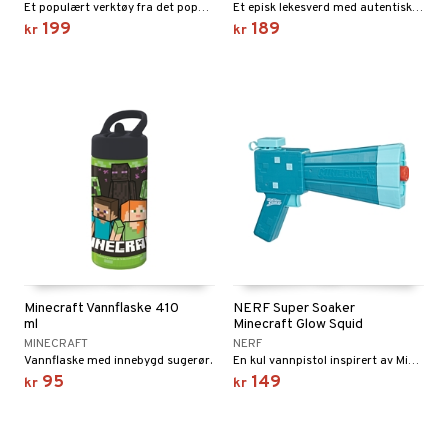
Et populært verktøy fra det populære Minecraft.
Et episk lekesverd med autentiske Minecraft-pikseldetaljer!
199
189
kr
kr
Minecraft Vannflaske 410
NERF Super Soaker
ml
Minecraft Glow Squid
MINECRAFT
NERF
Vannflaske med innebygd sugerør.
En kul vannpistol inspirert av Minecraft.
95
149
kr
kr