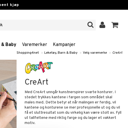
pent kjøp
n & Baby
Varemerker
Kampanjer
Shopping4net
»
Leketøy, Barn & Baby
»
Velg varemerke
»
CreArt
CreArt
Med CreArt unngår kunstnerspirer svarte konturer. I
stedet trykkes kantene i fargen som området skal
males med. Dette betyr at når malingen er ferdig, vil
kantene og konturene se mer profesjonelle ut og du vil
få et sluttresultat som du virkelig kan være stolt av. Fyll
ut tallfeltene med riktig farge og du lager et vakkert
motiv.