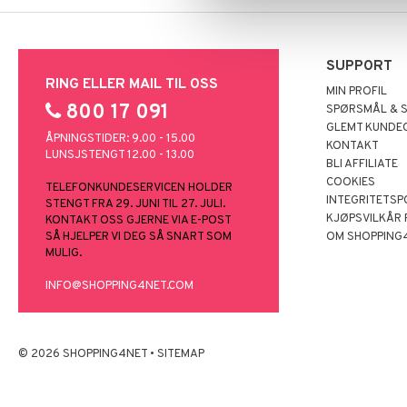
L.O.L.
LEGO Friends
Mamma Mø
LEGO Minecraft
Mulle
LEGO Ninjago
SUPPORT
RING ELLER MAIL TIL OSS
Mummi
LEGO Speed Champions
MIN PROFIL
Paw Patrol
LEGO Spidey
800 17 091
SPØRSMÅL & 
Peppa Gris
LEGO Super Heroes
GLEMT KUNDE
ÅPNINGSTIDER: 9.00 - 15.00
KONTAKT
Pettersen & Findus
Sonic
LUNSJSTENGT 12.00 - 13.00
BLI AFFILIATE
Pippi Langstrømpe
COOKIES
TELEFONKUNDESERVICEN HOLDER
PJ MASKS
INTEGRITETSP
STENGT FRA 29. JUNI TIL 27. JULI.
Pokemon
KJØPSVILKÅR
KONTAKT OSS GJERNE VIA E-POST
Skrållan
SÅ HJELPER VI DEG SÅ SNART SOM
OM SHOPPING
MULIG.
Spiderman
Super Mario
INFO@SHOPPING4NET.COM
© 2026 SHOPPING4NET
•
SITEMAP