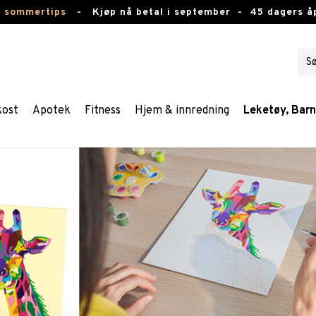
e sommertips
-
Kjøp nå betal i september -
45 dagers å
kost
Apotek
Fitness
Hjem & innredning
Leketøy, Bar