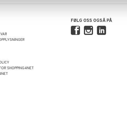
FØLG OSS OGSÅ PÅ
SVAR
OPPLYSNINGER
OLICY
 FOR SHOPPING4NET
4NET