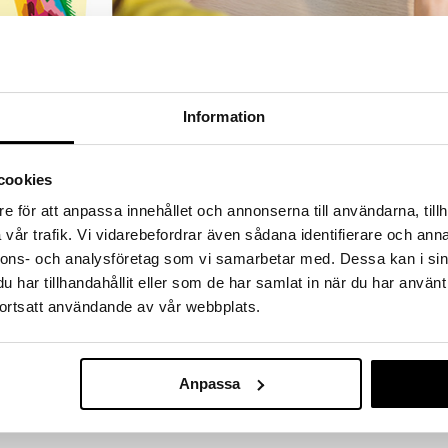
Information
cookies
e för att anpassa innehållet och annonserna till användarna, tillh
vår trafik. Vi vidarebefordrar även sådana identifierare och anna
nnons- och analysföretag som vi samarbetar med. Dessa kan i sin
har tillhandahållit eller som de har samlat in när du har använt
ortsatt användande av vår webbplats.
RANSER
TRYGGE KJØP
 14.00 sendes normalt ut samme
ved faktura, kontokort, direktebet
Anpassa
kundekonto.