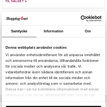
TIL SALGET »
 MASKS
kemon
Produktinfo
ållan
Inviter til fest og server en deilig prinsessekake til gjestene! Dette
fantastiske bakverket kan deles i åtte biter og den heldige får en
derman
deilig marsipanrose. Server med kakespaden fra det vakre fatet og
Samtycke
Information
Om
voila, festen er i gang. Den fargerike vimpelen er prikken over i-en og
er Mario
kaken er nok til en rekke fester!
Settet inneholder åtte kakestykker, kakespade, rose, serveringsfat
Denna webbplats använder cookies
og en stoffvimpel.
Vi använder enhetsidentifierare för att anpassa innehållet
Øvrig
och annonserna till användarna, tillhandahålla funktioner
3 år+
för sociala medier och analysera vår trafik. Vi
vidarebefordrar även sådana identifierare och annan
Artikkelnr.
information från din enhet till de sociala medier och
annons- och analysföretag som vi samarbetar med.
TMC45-1-XX
Dessa kan i sin tur kombinera informationen med annan
information som du har tillhandahållit eller som de har
Tips til deg
samlat in när du har använt deras tjänster. Du godkänner
våra cookies vid fortsatt användande av vår webbplats.