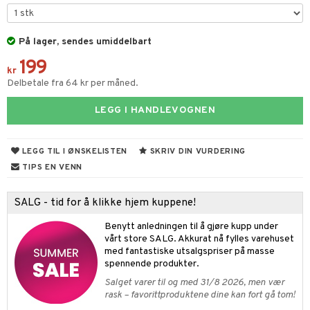
gtoys
ney Prinsesser
g
O Classic
r
ens Barn
På lager, sendes umiddelbart
l
O Creator
o
199
ållan
zen
GO Disney
badabado
kr
Delbetale fra 64 kr per måned.
ry Potter
O Disney Princess
ki
LEGG I HANDLEVOGNEN
lo Kitty
GO DUPLO
rslek
.L.
O Friends
andlek
l
LEGG TIL I ØNSKELISTEN
SKRIV DIN VURDERING
mma Mø
O Minecraft
lek
ter
TIPS EN VENN
le
GO Ninjago
spill
ter
ill
t
SALG - tid for å klikke hjem kuppene!
mmi
GO Speed Champions
0 biter
pill
ål & svar
Benytt anledningen til å gjøre kupp under
 Patrol
GO Spidey
vårt store SALG. Akkurat nå fylles varehuset
espill
sspill
rodukt
med fantastiske utsalgspriser på masse
pa Gris
O Super Heroes
spennende produkter.
slespill
elingen
tersen & Findus
ic
Salget varer til og med 31/8 2026, men vær
illtilbehør
rask – favorittproduktene dine kan fort gå tom!
pi Langstrømpe