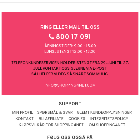
RING ELLER MAIL TIL OSS
800 17 091
ÅPNINGSTIDER: 9.00 - 15.00
LUNSJSTENGT 12.00 - 13.00
TELEFONKUNDESERVICEN HOLDER STENGT FRA 29. JUNI TIL 27.
JULI. KONTAKT OSS GJERNE VIA E-POST
SÅ HJELPER VI DEG SÅ SNART SOM MULIG.
INFO@SHOPPING4NET.COM
SUPPORT
MIN PROFIL
SPØRSMÅL & SVAR
GLEMT KUNDEOPPLYSNINGER
KONTAKT
BLI AFFILIATE
COOKIES
INTEGRITETSPOLICY
KJØPSVILKÅR FOR SHOPPING4NET
OM SHOPPING4NET
FØLG OSS OGSÅ PÅ