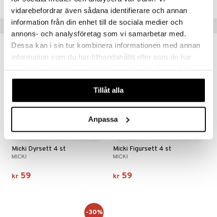
vidarebefordrar även sådana identifierare och annan
information från din enhet till de sociala medier och
Tips til deg
annons- och analysföretag som vi samarbetar med.
Dessa kan i sin tur kombinera informationen med annan
information som du har tillhandahållit eller som de har
samlat in när du har använt deras tjänster. Du godkänner
våra cookies vid fortsatt användande av vår webbplats.
Tillåt alla
Anpassa
Micki Dyrsett 4 st
Micki Figursett 4 st
MICKI
MICKI
59
59
kr
kr
-30%