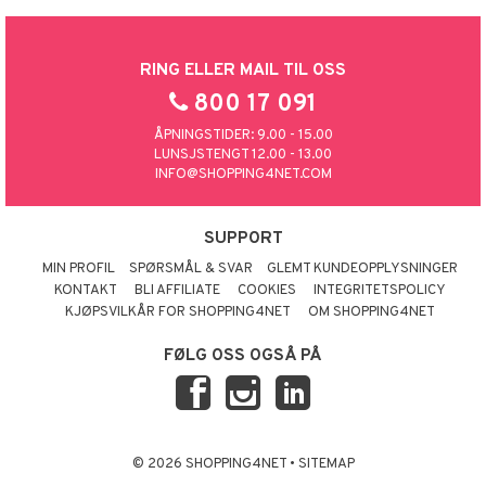
RING ELLER MAIL TIL OSS
800 17 091
ÅPNINGSTIDER: 9.00 - 15.00
LUNSJSTENGT 12.00 - 13.00
INFO@SHOPPING4NET.COM
SUPPORT
MIN PROFIL
SPØRSMÅL & SVAR
GLEMT KUNDEOPPLYSNINGER
KONTAKT
BLI AFFILIATE
COOKIES
INTEGRITETSPOLICY
KJØPSVILKÅR FOR SHOPPING4NET
OM SHOPPING4NET
FØLG OSS OGSÅ PÅ
© 2026 SHOPPING4NET
•
SITEMAP