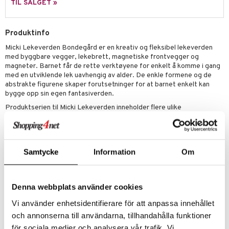
TIL SALGET »
 MASKS
kemon
Produktinfo
ållan
Micki Lekeverden Bondegård er en kreativ og fleksibel lekeverden
med byggbare vegger, lekebrett, magnetiske frontvegger og
derman
magneter. Barnet får de rette verktøyene for enkelt å komme i gang
med en utviklende lek uavhengig av alder. De enkle formene og de
er Mario
abstrakte figurene skaper forutsetninger for at barnet enkelt kan
bygge opp sin egen fantasiverden.
Produktserien til Micki Lekeverden inneholder flere ulike
lekeverdener og leken som kan bygges sammen og utvides .
Innhold: 4 vegger, 1 figur, 2 dyr, 4 gjerder, 1 tre, 1 henger, 6 magneter,
1 lekebrett i 2 deler i filt.
Samtycke
Information
Om
Øvrig
Laget av FSC-merket tre
Alder: 2 år +
Denna webbplats använder cookies
Vi använder enhetsidentifierare för att anpassa innehållet
Artikkelnr.
och annonserna till användarna, tillhandahålla funktioner
TMI90-1-XX
för sociala medier och analysera vår trafik. Vi