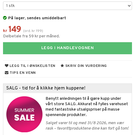
gtoys
ney Prinsesser
g
O Classic
r
ens Barn
På lager, sendes umiddelbart
l
O Creator
o
149
ållan
zen
GO Disney
badabado
kr
(
ord.
kr
199
)
Delbetale fra 59 kr per måned.
ry Potter
O Disney Princess
ki
LEGG I HANDLEVOGNEN
lo Kitty
GO DUPLO
rslek
.L.
O Friends
andlek
l
LEGG TIL I ØNSKELISTEN
SKRIV DIN VURDERING
mma Mø
O Minecraft
lek
ter
TIPS EN VENN
le
GO Ninjago
spill
ter
ill
t
SALG - tid for å klikke hjem kuppene!
mmi
GO Speed Champions
0 biter
pill
ål & svar
Benytt anledningen til å gjøre kupp under
 Patrol
GO Spidey
vårt store SALG. Akkurat nå fylles varehuset
espill
sspill
rodukt
med fantastiske utsalgspriser på masse
pa Gris
O Super Heroes
spennende produkter.
slespill
elingen
tersen & Findus
ic
Salget varer til og med 31/8 2026, men vær
illtilbehør
rask – favorittproduktene dine kan fort gå tom!
pi Langstrømpe