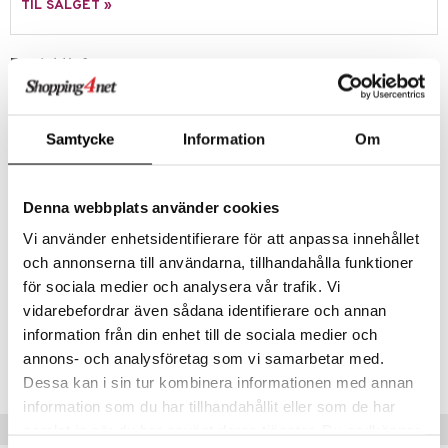
TIL SALGET »
 MASKS
kemon
Produktinfo
ållan
Nå kan dere bake kaker som ser ut som Pippi og hennes venner!
Disse morsomme bakeformene passer både til pepperkakebaking,
derman
lek med trolldeig eller hvorfor ikke steke et egg i en morsom form?
Samtycke
Information
Om
er Mario
Pippi - Lek med verdens sterkeste jente! Det er ikke rart at Pippi er
mange barns favoritt. Astrid Lindgrens fortellinger om Pippi
Langstrømpe fortsetter å underholde barn, og Ingrid Vang Nymans
Denna webbplats använder cookies
klassiske illustrasjoner gir lekene lekent liv.
Vi använder enhetsidentifierare för att anpassa innehållet
Øvrig
och annonserna till användarna, tillhandahålla funktioner
Från 3 år
för sociala medier och analysera vår trafik. Vi
vidarebefordrar även sådana identifierare och annan
information från din enhet till de sociala medier och
Artikkelnr.
annons- och analysföretag som vi samarbetar med.
TPB05-1-XX
Dessa kan i sin tur kombinera informationen med annan
information som du har tillhandahållit eller som de har
Tips til deg
samlat in när du har använt deras tjänster. Du godkänner