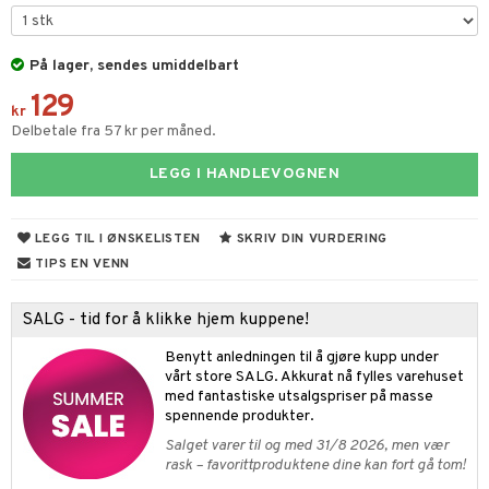
gtoys
ney Prinsesser
g
O Classic
bil
ens Barn
På lager, sendes umiddelbart
l
O Creator
tyrt
129
ållan
zen
GO Disney
r
kr
Delbetale fra 57 kr per måned.
ry Potter
O Disney Princess
o
rslek
LEGG I HANDLEVOGNEN
lo Kitty
GO DUPLO
badabado
andlek
l
.L.
O Friends
ki
lek
ter
LEGG TIL I ØNSKELISTEN
SKRIV DIN VURDERING
mma Mø
O Minecraft
spill
ter
ill
TIPS EN VENN
t
le
GO Ninjago
0 biter
pill
SALG - tid for å klikke hjem kuppene!
ål & svar
mmi
GO Speed Champions
espill
sspill
Benytt anledningen til å gjøre kupp under
rodukt
 Patrol
GO Spidey
vårt store SALG. Akkurat nå fylles varehuset
slespill
med fantastiske utsalgspriser på masse
elingen
pa Gris
O Super Heroes
spennende produkter.
illtilbehør
tersen & Findus
ic
Salget varer til og med 31/8 2026, men vær
rask – favorittproduktene dine kan fort gå tom!
pi Langstrømpe