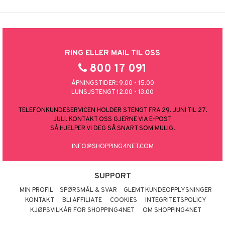
RING ELLER MAIL TIL OSS
800 17 091
ÅPNINGSTIDER: 9.00 - 15.00
LUNSJSTENGT 12.00 - 13.00
TELEFONKUNDESERVICEN HOLDER STENGT FRA 29. JUNI TIL 27.
JULI. KONTAKT OSS GJERNE VIA E-POST
SÅ HJELPER VI DEG SÅ SNART SOM MULIG.
INFO@SHOPPING4NET.COM
SUPPORT
MIN PROFIL
SPØRSMÅL & SVAR
GLEMT KUNDEOPPLYSNINGER
KONTAKT
BLI AFFILIATE
COOKIES
INTEGRITETSPOLICY
KJØPSVILKÅR FOR SHOPPING4NET
OM SHOPPING4NET