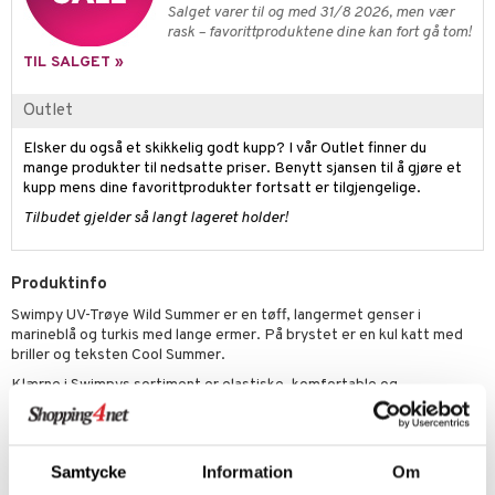
GO DUPLO
spill
Salget varer til og med 31/8 2026, men vær
rask – favorittproduktene dine kan fort gå tom!
.L.
O Friends
TIL SALGET »
mma Mø
O Minecraft
Outlet
le
GO Ninjago
mmi
Elsker du også et skikkelig godt kupp? I vår Outlet finner du
GO Speed Champions
mange produkter til nedsatte priser. Benytt sjansen til å gjøre et
 Patrol
GO Spidey
kupp mens dine favorittprodukter fortsatt er tilgjengelige.
Tilbudet gjelder så langt lageret holder!
pa Gris
O Super Heroes
tersen & Findus
ic
Produktinfo
pi Langstrømpe
Swimpy UV-Trøye Wild Summer er en tøff, langermet genser i
marineblå og turkis med lange ermer. På brystet er en kul katt med
 MASKS
briller og teksten Cool Summer.
kemon
Klærne i Swimpys sortiment er elastiske, komfortable og
hurtigtørkende og passer både i sol og vann. De har en sertifisert UV-
ållan
beskyttelse tilsvarende UPF50 +. Det er stoffets tetthet og
struktur som gir beskyttelsen, og UV-beskyttelsen varer så lenge
derman
plagget er komplett.
Samtycke
Information
Om
er Mario
Størrelsesguide
: