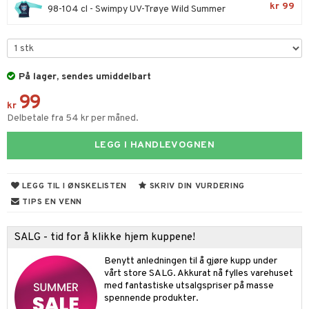
illtilbehør
kr 99
98-104 cl - Swimpy UV-Trøye Wild Summer
gformers
mmi
y Born
ndegård
ester & Gyngedyr
ktøy
pi Hoppetossa
bie
urer
figurer
i Villa Villerkulla
comelon
 Real
blarna
øy
På lager, sendes umiddelbart
ney Prinsesser
tlest Pet Shop
mse
eidskjøretøy
99
kr
ketilbehør
leich - Fortidsdyr
tman
Delbetale fra 54 kr per måned.
baner
anicals
us
by's Dollhouse
leich-Hester
libompa
er
tnite
kken & Kjøkkenredskap
r
LEGG I HANDLEVOGNEN
py Friends
leich-Wild Life
s
nnvesen
GO Bluey
king
bil
LEGG TIL I ØNSKELISTEN
SKRIV DIN VURDERING
.L.
 Zhu Pets
ney
iti
O City
tyrt
TIPS EN VENN
gtoys
ney Prinsesser
g
O Classic
r
ens Barn
l
SALG - tid for å klikke hjem kuppene!
O Creator
o
rslek
ållan
zen
GO Disney
Benytt anledningen til å gjøre kupp under
badabado
andlek
vårt store SALG. Akkurat nå fylles varehuset
ry Potter
O Disney Princess
med fantastiske utsalgspriser på masse
ki
lek
spennende produkter.
lo Kitty