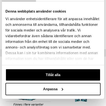
98-104 cl (ca. 3-4 år)
Denna webbplats använder cookies
110-116 cl (ca. 5-6 år)
Vi använder enhetsidentifierare för att anpassa innehållet
122-128 cl (ca. 7-8 år)
och annonserna till användarna, tillhandahålla funktioner
för sociala medier och analysera vår trafik. Vi
Artikkelnr.
vidarebefordrar även sådana identifierare och annan
TSW10-1-1G
information från din enhet till de sociala medier och
annons- och analysföretag som vi samarbetar med.
Tips til deg
Dessa kan i sin tur kombinera informationen med annan
information som du har tillhandahållit eller som de har
samlat in när du har använt deras tjänster. Du godkänner
våra cookies vid fortsatt användande av vår webbplats.
Tillåt alla
Anpassa
Finnes i flere varianter