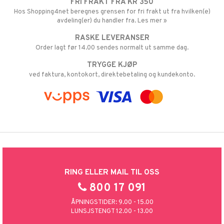
FRI FRAKT FRA KR 350
Hos Shopping4net beregnes grensen for fri frakt ut fra hvilken(e)
avdeling(er) du handler fra. Les mer »
RASKE LEVERANSER
Order lagt før 14.00 sendes normalt ut samme dag.
TRYGGE KJØP
ved faktura, kontokort, direktebetaling og kundekonto.
RING ELLER MAIL TIL OSS
800 17 091
ÅPNINGSTIDER: 9.00 - 15.00
LUNSJSTENGT 12.00 - 13.00