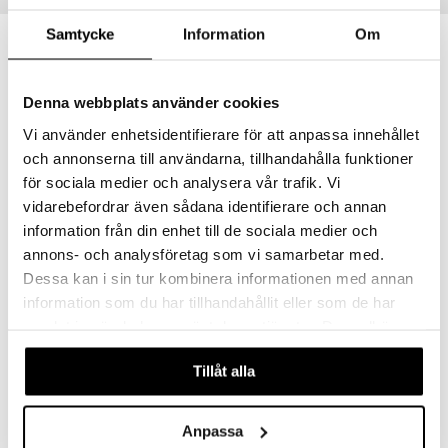
kemon
Samtycke
Information
Om
ållan
derman
Denna webbplats använder cookies
Vi använder enhetsidentifierare för att anpassa innehållet
er Mario
och annonserna till användarna, tillhandahålla funktioner
för sociala medier och analysera vår trafik. Vi
vidarebefordrar även sådana identifierare och annan
Finnes i flere varianter
Finnes i flere varianter
information från din enhet till de sociala medier och
Geggamoja Solbriller Barn (2-6 år)
Geggamoja Solhatt Mamma Mu Mint/Hvit
annons- och analysföretag som vi samarbetar med.
GEGGAMOJA
GEGGAMOJA
Dessa kan i sin tur kombinera informationen med annan
information som du har tillhandahållit eller som de har
179
249
kr
kr
samlat in när du har använt deras tjänster. Du godkänner
våra cookies vid fortsatt användande av vår webbplats.
Tillåt alla
Anpassa