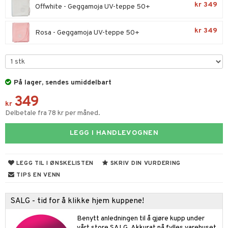
ør
giske leker
ker
ter
ill
kr 349
t
Offwhite - Geggamoja UV-teppe 50+
retøy
ser og Solhatter
eler
 Klosser
0 biter
pill
ål & svar
kr 349
Rosa - Geggamoja UV-teppe 50+
-å-gå-vogner
gings
O Builder
lær & Strømper
hus
espill
sspill
rodukt
kkleker
omag
ndby
slespill
elingen
sser
dby Stockholm
ionfigurer
illtilbehør
På lager, sendes umiddelbart
gformers
mmi
y Born
ndegård
ester & Gyngedyr
349
kr
ktøy
pi Hoppetossa
bie
urer
figurer
Delbetale fra 78 kr per måned.
i Villa Villerkulla
comelon
 Real
blarna
øy
LEGG I HANDLEVOGNEN
ney Prinsesser
tlest Pet Shop
mse
eidskjøretøy
ketilbehør
leich - Fortidsdyr
tman
baner
anicals
us
LEGG TIL I ØNSKELISTEN
SKRIV DIN VURDERING
by's Dollhouse
leich-Hester
TIPS EN VENN
libompa
er
tnite
kken & Kjøkkenredskap
r
py Friends
leich-Wild Life
s
nnvesen
GO Bluey
king
bil
SALG - tid for å klikke hjem kuppene!
.L.
 Zhu Pets
ney
iti
O City
tyrt
Benytt anledningen til å gjøre kupp under
gtoys
vårt store SALG. Akkurat nå fylles varehuset