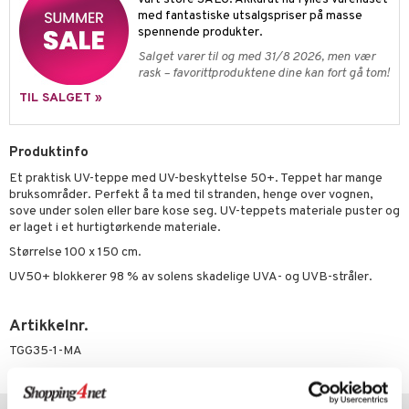
ney Prinsesser
g
O Classic
r
med fantastiske utsalgspriser på masse
ens Barn
l
spennende produkter.
O Creator
o
rslek
Salget varer til og med 31/8 2026, men vær
ållan
zen
GO Disney
badabado
andlek
rask – favorittproduktene dine kan fort gå tom!
ry Potter
O Disney Princess
TIL SALGET »
ki
lek
lo Kitty
GO DUPLO
spill
Produktinfo
.L.
O Friends
Et praktisk UV-teppe med UV-beskyttelse 50+. Teppet har mange
mma Mø
O Minecraft
bruksområder. Perfekt å ta med til stranden, henge over vognen,
sove under solen eller bare kose seg. UV-teppets materiale puster og
le
GO Ninjago
er laget i et hurtigtørkende materiale.
mmi
GO Speed Champions
Størrelse 100 x 150 cm.
UV50+ blokkerer 98 % av solens skadelige UVA- og UVB-stråler.
 Patrol
GO Spidey
pa Gris
O Super Heroes
Artikkelnr.
tersen & Findus
ic
TGG35-1-MA
pi Langstrømpe
Tips til deg
 MASKS