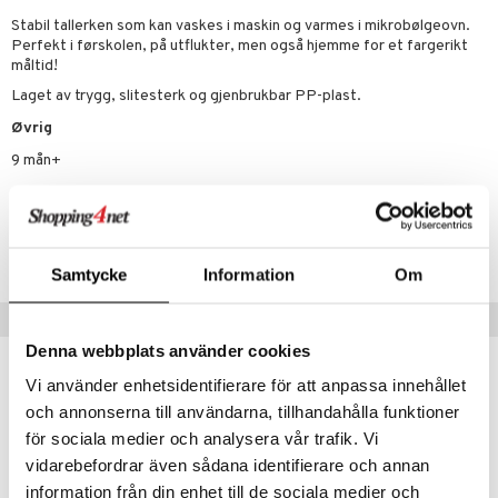
Stabil tallerken som kan vaskes i maskin og varmes i mikrobølgeovn.
ær
etsbøker
Perfekt i førskolen, på utflukter, men også hjemme for et fargerikt
måltid!
ler
er
iment
Laget av trygg, slitesterk og gjenbrukbar PP-plast.
atshirts
l
ker
ngsspill
skalendere
Øvrig
hirts
ær
ment
k
ter
9 mån+
ivitetsleker
ør
giske leker
ker
ter
ill
t
Artikkelnr.
retøy
ser og Solhatter
eler
 Klosser
0 biter
pill
ål & svar
TNU13-1-XX
-å-gå-vogner
gings
O Builder
lær & Strømper
hus
espill
sspill
Samtycke
Information
Om
rodukt
kkleker
omag
ndby
slespill
Tips til deg
elingen
sser
dby Stockholm
ionfigurer
illtilbehør
Denna webbplats använder cookies
gformers
mmi
y Born
ndegård
ester & Gyngedyr
Vi använder enhetsidentifierare för att anpassa innehållet
och annonserna till användarna, tillhandahålla funktioner
ktøy
pi Hoppetossa
bie
urer
figurer
för sociala medier och analysera vår trafik. Vi
i Villa Villerkulla
comelon
 Real
blarna
øy
vidarebefordrar även sådana identifierare och annan
information från din enhet till de sociala medier och