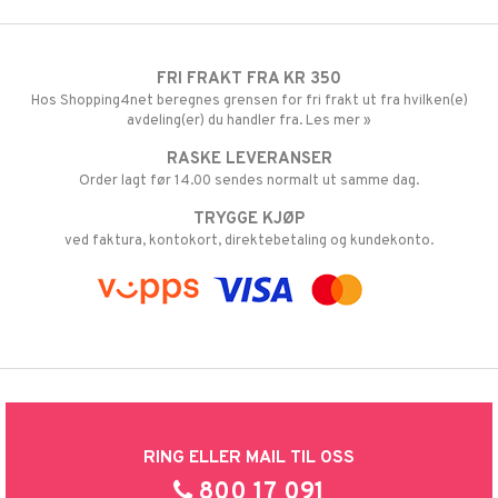
GO Speed Champions
 Patrol
GO Spidey
pa Gris
O Super Heroes
FRI FRAKT FRA KR 350
Hos Shopping4net beregnes grensen for fri frakt ut fra hvilken(e)
tersen & Findus
ic
avdeling(er) du handler fra. Les mer »
pi Langstrømpe
RASKE LEVERANSER
Order lagt før 14.00 sendes normalt ut samme dag.
 MASKS
TRYGGE KJØP
kemon
ved faktura, kontokort, direktebetaling og kundekonto.
ållan
derman
er Mario
RING ELLER MAIL TIL OSS
800 17 091