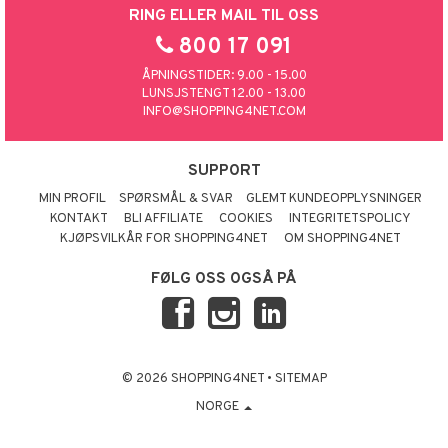
RING ELLER MAIL TIL OSS
800 17 091
ÅPNINGSTIDER: 9.00 - 15.00
LUNSJSTENGT 12.00 - 13.00
INFO@SHOPPING4NET.COM
SUPPORT
MIN PROFIL
SPØRSMÅL & SVAR
GLEMT KUNDEOPPLYSNINGER
KONTAKT
BLI AFFILIATE
COOKIES
INTEGRITETSPOLICY
KJØPSVILKÅR FOR SHOPPING4NET
OM SHOPPING4NET
FØLG OSS OGSÅ PÅ
© 2026 SHOPPING4NET
•
SITEMAP
NORGE