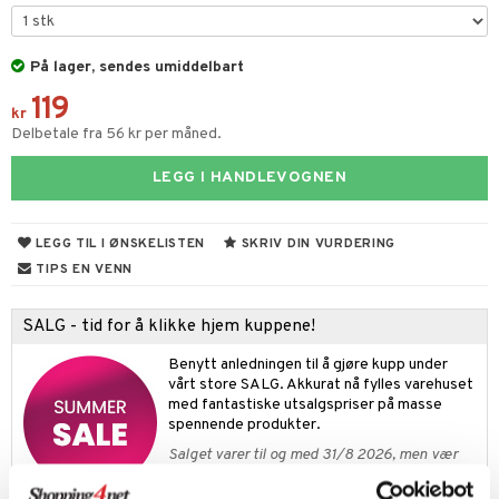
atshirts
l
ker
ngsspill
skalendere
På lager, sendes umiddelbart
hirts
ær
ment
k
ter
119
ivitetsleker
ør
giske leker
ker
ter
ill
kr
t
Delbetale fra 56 kr per måned.
retøy
ser og Solhatter
eler
 Klosser
0 biter
pill
ål & svar
LEGG I HANDLEVOGNEN
-å-gå-vogner
gings
O Builder
lær & Strømper
hus
espill
sspill
rodukt
kkleker
omag
ndby
slespill
LEGG TIL I ØNSKELISTEN
SKRIV DIN VURDERING
elingen
sser
dby Stockholm
ionfigurer
illtilbehør
TIPS EN VENN
gformers
mmi
y Born
ndegård
ester & Gyngedyr
SALG - tid for å klikke hjem kuppene!
ktøy
pi Hoppetossa
bie
urer
figurer
Benytt anledningen til å gjøre kupp under
i Villa Villerkulla
comelon
 Real
vårt store SALG. Akkurat nå fylles varehuset
blarna
øy
med fantastiske utsalgspriser på masse
ney Prinsesser
tlest Pet Shop
mse
spennende produkter.
eidskjøretøy
Salget varer til og med 31/8 2026, men vær
ketilbehør
leich - Fortidsdyr
tman
baner
anicals
us
rask – favorittproduktene dine kan fort gå tom!