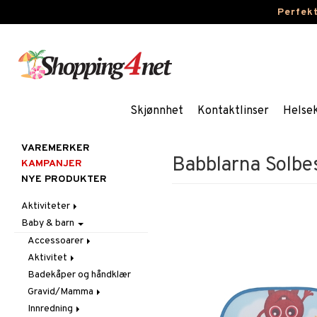
Perfek
Skjønnhet
Kontaktlinser
Helse
VAREMERKER
Babblarna Solbes
KAMPANJER
NYE PRODUKTER
Aktiviteter
Baby & barn
Aktivitetsmateriell
Aktivitetssett
Accessoarer
Lekedeig
Aktivitet
Annet
Perler
Badekåper og håndklær
For håret
Babygym
Skolemateriell
Gravid/Mamma
Hatter og luer
Bite & rangle
Stickers
Innredning
Lommebøker
Kosekluter
Graviditet & amming