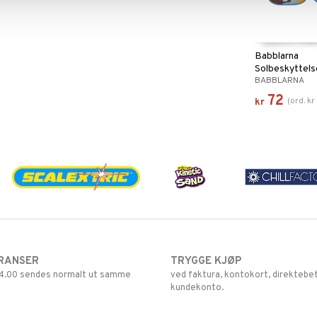
Babblarna
Solbeskyttelse
BABBLARNA
2 pack.
72
(
ord.
kr
kr
RANSER
TRYGGE KJØP
 14.00 sendes normalt ut samme
ved faktura, kontokort, direktebet
kundekonto.