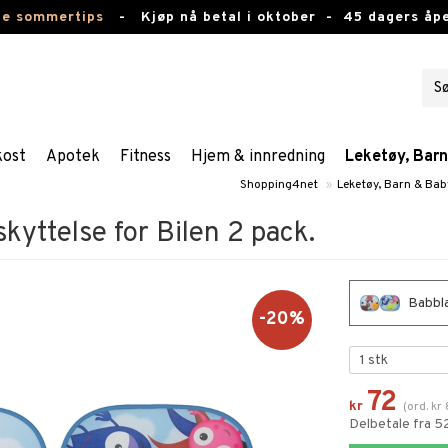
te sommertips
-
Kjøp nå betal i oktober -
45 dagers åpe
kost
Apotek
Fitness
Hjem & innredning
Leketøy, Bar
Shopping4net
»
Leketøy, Barn & Bab
kyttelse for Bilen 2 pack.
Babbla
-20%
72
kr
(
ord.
kr
Delbetale fra 5