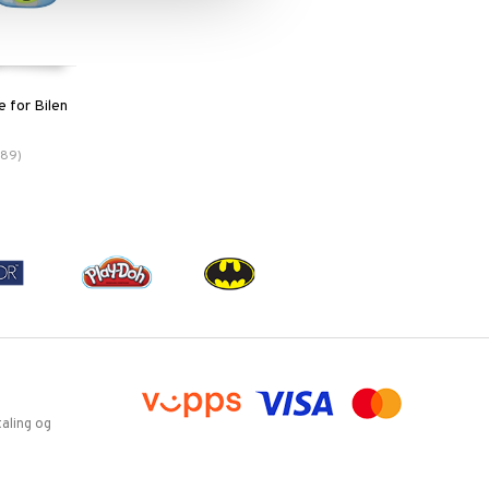
 for Bilen
89
)
aling og