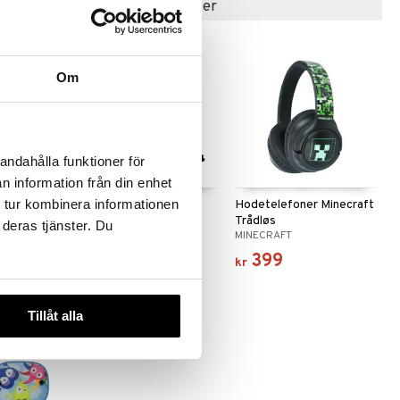
Populære produkter
Om
andahålla funktioner för
n information från din enhet
 tur kombinera informationen
ummi
Dooky Baksete
Hodetelefoner Minecraft
e
Reisebrett
Trådløs
 deras tjänster. Du
DOOKY
MINECRAFT
299
399
kr
kr
Tillåt alla
-20%