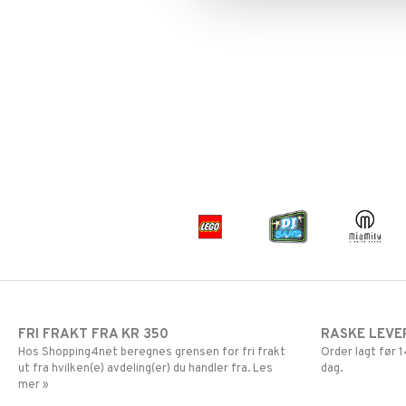
Mummi
LEGO Speed Champions
Paw Patrol
LEGO Spidey
Peppa Gris
LEGO Super Heroes
Pettersen & Findus
Sonic
Pippi Langstrømpe
PJ MASKS
Pokemon
Skrållan
Spiderman
Super Mario
FRI FRAKT FRA KR 350
RASKE LEVE
Hos Shopping4net beregnes grensen for fri frakt
Order lagt før
ut fra hvilken(e) avdeling(er) du handler fra. Les
dag.
mer »