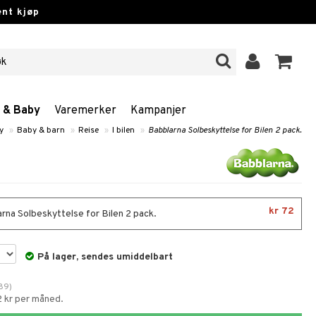
nt kjøp
n & Baby
Varemerker
Kampanjer
y
»
Baby & barn
»
Reise
»
I bilen
»
Babblarna Solbeskyttelse for Bilen 2 pack.
kr 72
rna Solbeskyttelse for Bilen 2 pack.
På lager, sendes umiddelbart
89
)
2 kr per måned.