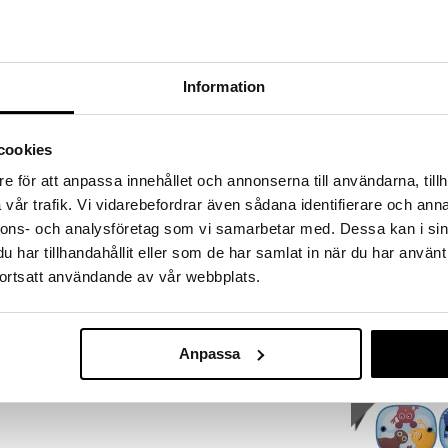
 hjem kuppene!
edningen til å gjøre kupp under vårt store SALG.
 fylles varehuset med fantastiske utsalgspriser på
nyhet
nnende produkter.
Information
er til og med 31/8 2026, men vær rask –
oduktene dine kan fort gå tom!
cookies
ET »
e för att anpassa innehållet och annonserna till användarna, tillh
vår trafik. Vi vidarebefordrar även sådana identifierare och anna
nnons- och analysföretag som vi samarbetar med. Dessa kan i sin
Rätt Start M
en 2 pack – Fargerike motiv av Babblarna som
Solbeskyttels
har tillhandahållit eller som de har samlat in när du har använt
uren morsommere. 37x45 cm store 2 st følger med i
RÄTT START
ortsatt användande av vår webbplats.
109
kr
Anpassa
kampanje