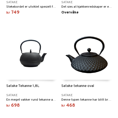
SATAKE
SATAKE
Stekebordet er utviklet spesielt for innendørs bruk og fungerer perfekt for induksjon, keramisk topp, elektriske og gasskomfyrer, og kan også brukes som bakestål i ovnen. Ideelt for en rekke forskjellige retter, fra smashburgere og entrecôte til schnitzel og asiatisk matlaging som yakiniku, yakitori og wokede nudler.
Det sies at kjøkkenredskaper er en forlengelse av kokkens sjel, og aldri har dette vært mer sant enn med Satakes vakre serie av kjøkkenredskaper.
749
Overvåke
kr
Satake Tekanne 1,8L
Satake tekanne oval
SATAKE
SATAKE
En meget vakker rund tekanne av støpejern som lyser opp teselskapet med sin form og mønster. Jernet i tekannen renses i forbindelse med støpingen. Kannens innside er emaljert, noe som beskytter den mot rust og gjør den lett å vaske.
Denne typen tekanne har blitt brukt i Kina siden antikken.
698
468
kr
kr