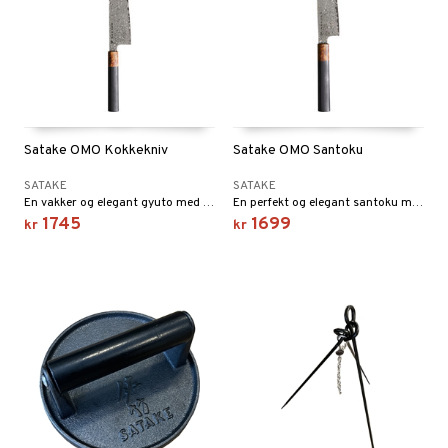
Satake OMO Kokkekniv
Satake OMO Santoku
SATAKE
SATAKE
En vakker og elegant gyuto med bladlengde på 21 cm. Det mykt polerte damaskusbladet er sterkt og tynt, noe som gir en svært eksklusiv følelse ved bruk.
En perfekt og elegant santoku med en bladlengde på 17 cm. Det mykt polerte damaskusbladet er sterkt og tynt, noe som gir en svært eksklusiv følelse ved bruk.
1745
1699
kr
kr