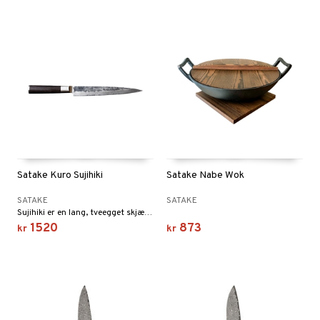
Satake Kuro Sujihiki
Satake Nabe Wok
SATAKE
SATAKE
Sujihiki er en lang, tveegget skjærekniv/tankerkniv som passer perfekt til både fisk og store biffer.
1520
873
kr
kr