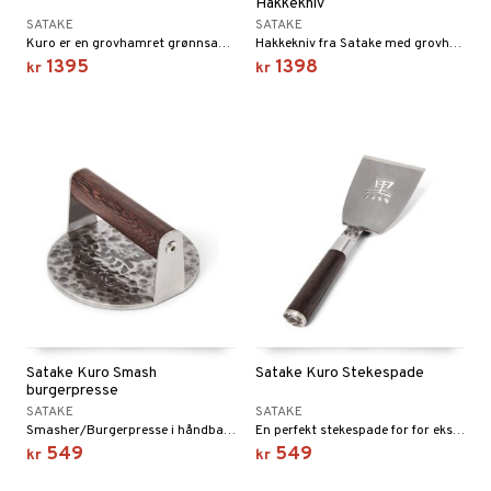
Hakkekniv
SATAKE
SATAKE
Kuro er en grovhamret grønnsakskniv med VG-10 stålblad.
Hakkekniv fra Satake med grovhamret knivblad.
1395
1398
kr
kr
Satake Kuro Smash
Satake Kuro Stekespade
burgerpresse
SATAKE
SATAKE
Smasher/Burgerpresse i håndbanket stål med trehåndtak.
En perfekt stekespade for for eksempel smashburgere, da spaden er bred, stabil og solid for å kunne skrape løs en deilig brunet burger fra stekebordet på en hard og bestemt måte.
549
549
kr
kr