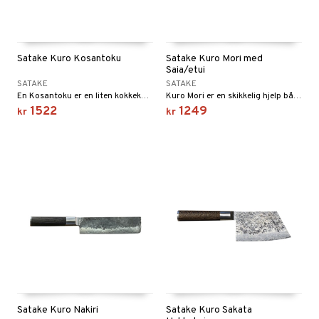
Satake Kuro Kosantoku
Satake Kuro Mori med
Saia/etui
SATAKE
SATAKE
En Kosantoku er en liten kokkekniv. Ordet Santoku betyr omtrent "tre fordeler", og en santoku brukes til grønnsaker, fisk og kjøtt.
Kuro Mori er en skikkelig hjelp både i skogen på campingplassen og på grillen.
1522
1249
kr
kr
Satake Kuro Nakiri
Satake Kuro Sakata