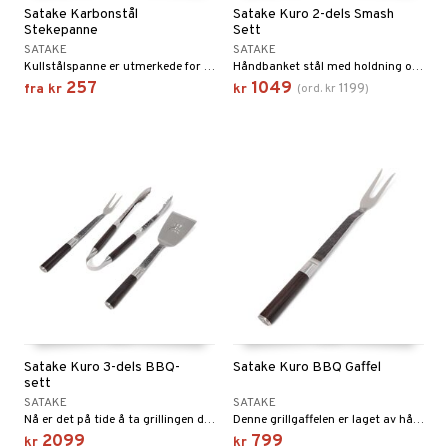
Satake Karbonstål
Satake Kuro 2-dels Smash
Stekepanne
Sett
SATAKE
SATAKE
Kullstålspanne er utmerkede for alle typer steking - grønnsaker, fisk og kjøtt. De tåler ovnstemperaturer opp til 250°C og har tilsvarende egenskaper som støpejern, men med mindre vekt.
Håndbanket stål med holdning og en utrolig lekker design, leveres i stilige svarte trekasser.
257
1049
1199
fra
kr
kr
(
ord.
kr
)
Satake Kuro 3-dels BBQ-
Satake Kuro BBQ Gaffel
sett
SATAKE
SATAKE
Nå er det på tide å ta grillingen din til et helt nytt nivå med dette eksklusive 3-dels BBQ-settet fra Satake Kuro. Settet inneholder tre førsteklasses grillverktøy som kombinerer funksjon, holdbarhet og rustikk stil.
Denne grillgaffelen er laget av håndbanket stål med mørkt treskaft som utstråler kvalitet og håndverksdyktighet.
2099
799
kr
kr