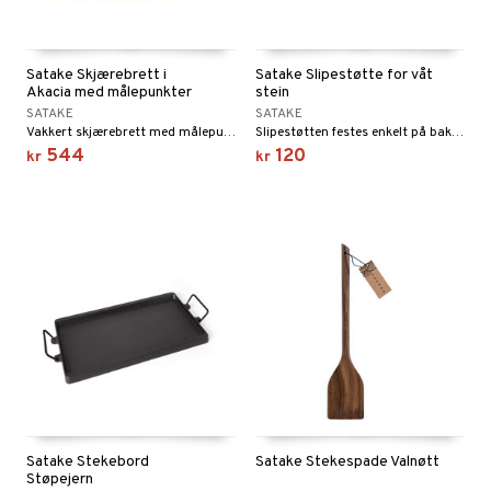
Satake Skjærebrett i
Satake Slipestøtte for våt
Akacia med målepunkter
stein
SATAKE
SATAKE
Vakkert skjærebrett med målepunkter av akasietre fra Satake.
Slipestøtten festes enkelt på baksiden av kniven og stabiliserer deretter vinkelen på kniven mot brynet.
544
120
kr
kr
Satake Stekebord
Satake Stekespade Valnøtt
Støpejern