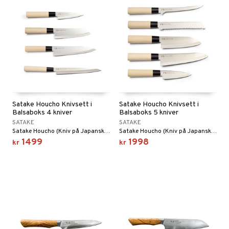
Satake Houcho Knivsett i
Satake Houcho Knivsett i
Balsaboks 4 kniver
Balsaboks 5 kniver
SATAKE
SATAKE
Satake Houcho (Kniv på Japansk) er utrolig prisgunstig med tanke på hvilken fin kniv du faktisk kjøper. Diskret design, et barberbladskarpt egg, er fjærlett og overlever i generasjoner hvis man tar godt vare på dem. Fokus har blitt lagt på å utvikle et virkelig kvalitativt blad med et enkelt, men funksjonelt skaft.
Satake Houcho (Kniv på Japansk) er utrolig prisgunstig med tanke på hvilken fin kniv du faktisk kjøper. Diskret design, en barberbladskarp egg, er fjærlett og overlever i generasjoner hvis man tar godt vare på dem. Fokus har vært på å utvikle et virkelig kvalitativt blad med et enkelt, men funksjonelt skaft.
1499
1998
kr
kr