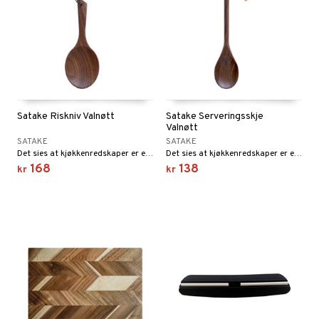
Satake Riskniv Valnøtt
Satake Serveringsskje
Valnøtt
SATAKE
SATAKE
Det sies at kjøkkenredskaper er en forlengelse av kokkens sjel, og aldri har dette vært mer sant enn med Satakes vakre serie av kjøkkenredskaper.
Det sies at kjøkkenredskaper er en forlengelse av kokkens sjel, og aldri har dette vært mer sant enn med Satakes vakre serie av kjøkkenredskaper.
168
138
kr
kr