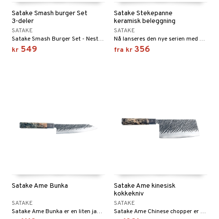
Satake Smash burger Set
Satake Stekepanne
3-deler
keramisk beleggning
SATAKE
SATAKE
Satake Smash Burger Set - Neste nivå Smash-burgere!
Nå lanseres den nye serien med en keramisk non-stick-belegg som er fri for tilsatt PFAS, syntetiske materialer og tunge metaller.
549
356
kr
fra
kr
Satake Ame Bunka
Satake Ame kinesisk
kokkekniv
SATAKE
SATAKE
Satake Ame Bunka er en liten japansk kokkekniv/allroundkniv med en tydelig skråstilt nese som gir deg en god og skarp spiss til detaljarbeid samtidig som du har en kniv med relativt høy profil som både kan skjære og hakke.
Satake Ame Chinese chopper er en kokkekniv/hakker med en enda høyere profil og er svært anvendelig til det meste på kjøkkenet.