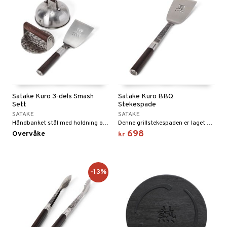
Satake Kuro 3-dels Smash
Satake Kuro BBQ
Sett
Stekespade
SATAKE
SATAKE
Håndbanket stål med holdning og en utrolig lekker design, leveres i stilige svarte trekasser. Alle produktene i serien produseres i samme fabrikk som lager knivene i Kuro-serien.
Denne grillstekespaden er laget av håndbanket stål med mørkt treskaft som utstråler kvalitet og håndverksferdighet. Stansert logo i bladet med det japanske tegnet for "Kuro" som betyr svart og refererer til det vakre, røffe håndbankede stålet.
698
Overvåke
kr
-13%