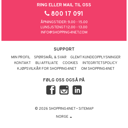
RING ELLER MAIL TIL OSS
800 17 091
ÅPNINGSTIDER: 9.00 - 15.00
LUNSJSTENGT 12.00 - 13.00
INFO@SHOPPING4NET.COM
SUPPORT
MIN PROFIL
SPØRSMÅL & SVAR
GLEMT KUNDEOPPLYSNINGER
KONTAKT
BLI AFFILIATE
COOKIES
INTEGRITETSPOLICY
KJØPSVILKÅR FOR SHOPPING4NET
OM SHOPPING4NET
FØLG OSS OGSÅ PÅ
© 2026 SHOPPING4NET
•
SITEMAP
NORGE