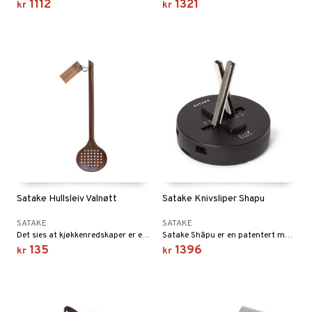
1112
1321
kr
kr
Satake Hullsleiv Valnøtt
Satake Knivsliper Shapu
SATAKE
SATAKE
Det sies at kjøkkenredskaper er en forlengelse av kokkens sjel, og aldri har dette vært mer sant enn med Satakes vakre serie av kjøkkenredskaper.
Satake Shāpu er en patentert manuell knivsliper for optimalt beste resultat. Knivsliperen sliper/polerer japansk egg 15°-18°, europeisk egg 20°-23°. Satake Shāpu har fjærbelastede, roterbare diamant-/keramiske slipe- og polerstaver som tilpasser seg etter kniveggen SAF* for optimal sliping og bryning/polering.
135
1396
kr
kr