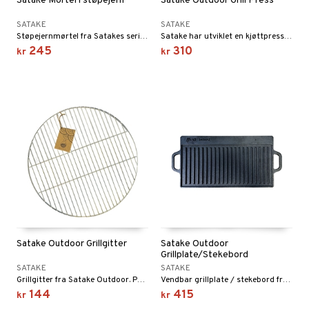
Satake Mortel i støpejern
Satake Outdoor Grill Press
SATAKE
SATAKE
Støpejernmørtel fra Satakes serie Nabe.
Satake har utviklet en kjøttpresse som er perfekt til kjøtt og burgere.
245
310
kr
kr
Satake Outdoor Grillgitter
Satake Outdoor
Grillplate/Stekebord
SATAKE
SATAKE
Grillgitter fra Satake Outdoor. Perfekt for utekjøkkenet eller campingplassen, i skogen og på tur.
Vendbar grillplate / stekebord fra Satake Outdoor.
144
415
kr
kr