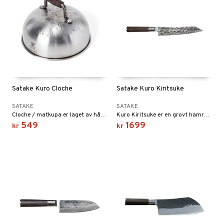
Satake Kuro Cloche
Satake Kuro Kiritsuke
SATAKE
SATAKE
Cloche / matkupa er laget av håndbanket stål og har et lite godt håndtak av tre.
Kuro Kiritsuke er en grovt hamret kniv fra Satake laget for kraft, balanse og presisjon
549
1699
kr
kr