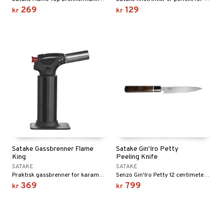
269
129
kr
kr
Satake Gassbrenner Flame
Satake Gin'Iro Petty
King
Peeling Knife
SATAKE
SATAKE
Praktisk gassbrenner for karamellisering av Crème Brûlée samt flambering av grønnsaker, fisk og kjøtt fra Satake.
Senzo Gin'Iro Petty 12 centimeter er en klassisk skrellekniv.
369
799
kr
kr