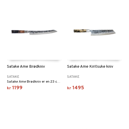
Satake Ame Brødkniv
Satake Ame Kiritsuke kniv
SATAKE
SATAKE
Satake Ame Brødkniv er en 23 cm kniv med både funksjonell og vakker design. Bladet er lett buet, og de avrundede enkeltslipte tennene har en mykt skiftende vinkel når man sammenligner front, midt og hæl. Alt for å gi den perfekte skjærefølelsen, enten det er en frokostbolle, et surdeigsbrød eller en dampet bao som skal deles opp.
1199
1495
kr
kr