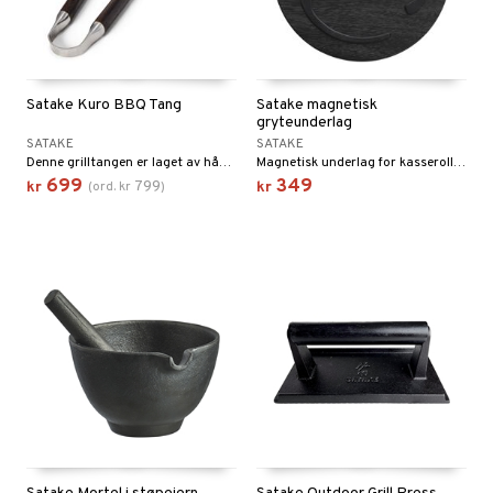
Satake Kuro BBQ Tang
Satake magnetisk
gryteunderlag
SATAKE
SATAKE
Denne grilltangen er laget av håndbanket stål med mørkt treskaft som utstråler kvalitet og håndverksdyktighet. Tangen er designet etter prinsippet om bøyde kanter, en konstruksjonsteknikk som forsterker stabiliteten og gjør den ekstra sterk for å kunne løfte store og tunge kjøttstykker.
Magnetisk underlag for kasseroller, gryter og stekepanner.
699
349
799
kr
(
ord.
kr
)
kr