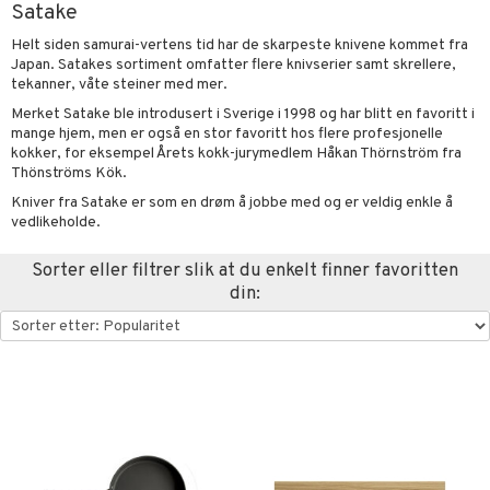
Satake
urer og Skulpturer
korasjon
 kjøkken
Helt siden samurai-vertens tid har de skarpeste knivene kommet fra
kker
ter og lysestaker
k
r & kroker
uter
Japan. Satakes sortiment omfatter flere knivserier samt skrellere,
tekanner, våte steiner med mer.
kker
s
ring og hyller
varing
tøy
mstekstiler
Merket Satake ble introdusert i Sverige i 1998 og har blitt en favoritt i
mange hjem, men er også en stor favoritt hos flere profesjonelle
al Art
gere og kroker
kkeglass
oppbevaring og kurver
en & Putevar
bler
og Kasseroller
 & Pledd
liv
kokker, for eksempel Årets kokk-jurymedlem Håkan Thörnström fra
t
Thönströms Kök.
er
ler
nk- og Cocktailglass
ker
er & Pledd
dningsmaskiner
r
tekstiler
us og Matere
ål & svar
Kniver fra Satake er som en drøm å jobbe med og er veldig enkle å
gdekorasjoner
oppbevaring og kurver
lass
gesett
re maskiner
og karaffeler
 Grilltilbehør
vedlikeholde.
rodukt
mpanjeglass
nder og elektrisk visper
noppbevaring
g tepper
dskap
Sorter eller filtrer slik at du enkelt finner favoritten
elingen
ps- og Avecglass
din:
dristere
nredskap
uter
r/potter
glass
fe, Te og Espresso
tekstil
mstekstiler
 insektsbeskyttelse
skey- og Cognacglass
nkoker
en og Putevar
er og Tepper
dkniver
rsbelysning
gesett
vesett
ingsfat og Skåler
e
vsliper og Bryner
k og Rydding