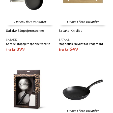
vtilbehør
og bakeformer
kekniver
 krydderkvern
Finnes i flere varianter
Finnes i flere varianter
ærebrett
ngstilbehør
Satake Støpejernspanne
Satake Knivlist
elle- og grønnsakskniver
anner
SATAKE
SATAKE
sialkniver
way / Outdoor
Satake støpejernspanne varer hele livet hvis du tar godt vare på den.
Magnetisk knivlist for veggmontering fra Satake.
399
649
fra
kr
fra
kr
sker
ener
bokser
etter
 bartilbehør
moskanner
e tallerkener
moskopper
tallerkener
Finnes i flere varianter