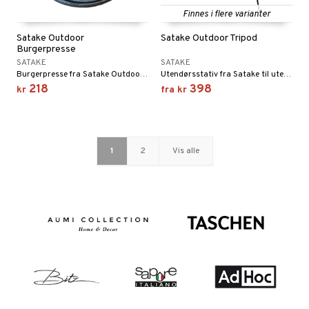
Finnes i flere varianter
Satake Outdoor
Satake Outdoor Tripod
Burgerpresse
SATAKE
SATAKE
Burgerpresse fra Satake Outdoor som er perfekt til kjøtt og burgere.
Utendørsstativ fra Satake til utekjøkkenet, campingplassen eller til skogen og fotturer.
218
398
kr
fra
kr
1
2
Vis alle