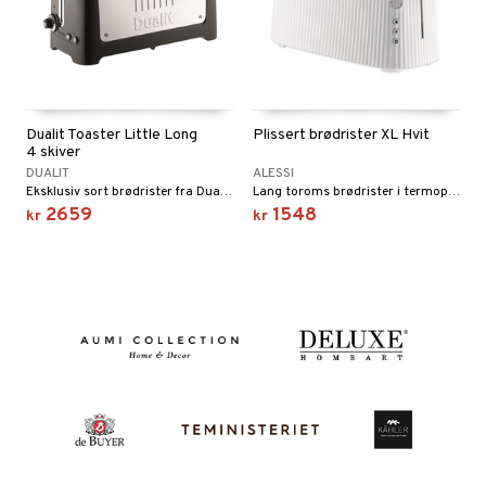
Dualit Toaster Little Long
Plissert brødrister XL Hvit
4 skiver
DUALIT
ALESSI
Eksklusiv sort brødrister fra Dualit med to rom som kombinerer den klassiske retrostilen med moderne teknologi; en brødrister av høyeste kvalitet.
Lang toroms brødrister i termoplast.
2659
1548
kr
kr