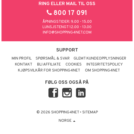
RING ELLER MAIL TIL OSS
800 17 091
ÅPNINGSTIDER: 9.00 - 15.00
LUNSJSTENGT 12.00 - 13.00
INFO@SHOPPING4NET.COM
SUPPORT
MIN PROFIL
SPØRSMÅL & SVAR
GLEMT KUNDEOPPLYSNINGER
KONTAKT
BLI AFFILIATE
COOKIES
INTEGRITETSPOLICY
KJØPSVILKÅR FOR SHOPPING4NET
OM SHOPPING4NET
FØLG OSS OGSÅ PÅ
© 2026 SHOPPING4NET
•
SITEMAP
NORGE