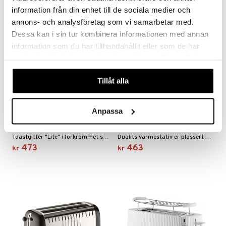
information från din enhet till de sociala medier och
annons- och analysföretag som vi samarbetar med.
Dessa kan i sin tur kombinera informationen med annan
information som du har tillhandahållit eller som de har
samlat in när du har använt deras tjänster. Du godkänner
våra cookies vid fortsatt användande av vår webbplats.
Tillåt alla
Toastgitter Lite
Anpassa
Dualit Varmerist Classic
DUALIT
DUALIT
Toastgitter "Lite" i forkrommet stål fra Dualit. Levereres i to-pakk.
Dualits varmestativ er plassert pent over alle Original og NewGen brødristere, for å tine eller holde varmen.
473
463
kr
kr