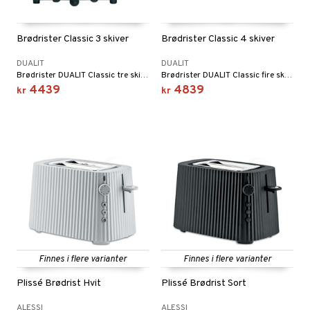
tekstil
Brødrister Classic 3 skiver
Brødrister Classic 4 skiver
DUALIT
DUALIT
dkniver
Brødrister DUALIT Classic tre skiver, i lekker design. Mål: 310 x 210 x 220 mm.
Brødrister DUALIT Classic fire skiver, i lekker design. Mål: 360 x 210 x 220 mm
4439
4839
kr
kr
vesett
ingsfat og Skåler
vsliper og Bryner
k og Rydding
vtilbehør
og bakeformer
kekniver
 krydderkvern
ærebrett
ngstilbehør
elle- og grønnsakskniver
anner
sialkniver
way / Outdoor
Finnes i flere varianter
Finnes i flere varianter
sker
ener
Plissé Brødrist Hvit
Plissé Brødrist Sort
bokser
etter
 bartilbehør
ALESSI
ALESSI