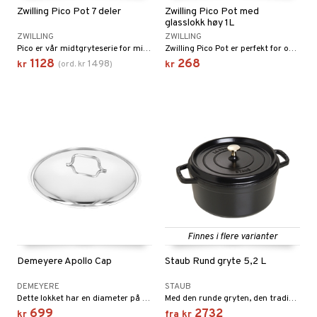
Zwilling Pico Pot 7 deler
Zwilling Pico Pot med
glasslokk høy 1L
ZWILLING
ZWILLING
Pico er vår midtgryteserie for mindre porsjoner eller enkelthusholdninger – i dette settet får du en stekepanne og tre gryter med lokk i ulike størrelser som passer til ulike tilberedninger.
Zwilling Pico Pot er perfekt for oppvarming av tilbehør eller lignende med lite volum og med det medfølgende glasslokket kan du enkelt se hva som tilberedes.
1128
268
1498
kr
(
ord.
kr
)
kr
Finnes i flere varianter
Demeyere Apollo Cap
Staub Rund gryte 5,2 L
DEMEYERE
STAUB
Dette lokket har en diameter på 28 cm og passer til alle Demeyere Apollo-gryter med samme mål.
Med den runde gryten, den tradisjonelle franske stekegryten, lykkes du med mange gryteretter og deilige gryter.
699
2732
kr
fra
kr