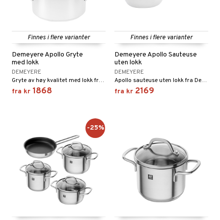
Finnes i flere varianter
Finnes i flere varianter
Demeyere Apollo Gryte
Demeyere Apollo Sauteuse
med lokk
uten lokk
DEMEYERE
DEMEYERE
Gryte av høy kvalitet med lokk fra Apollo-serien fra Demeyere.
Apollo sauteuse uten lokk fra Demeyere i rustfritt stål.
1868
2169
fra
kr
fra
kr
-25%