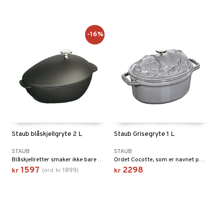
-16%
Staub blåskjellgryte 2 L
Staub Grisegryte 1 L
STAUB
STAUB
Blåskjellretter smaker ikke bare godt på ferie på terrassen til en bretonsk havnerestaurant, de kan også enkelt tilberedes hjemme på kjøkkenet ditt.
Ordet Cocotte, som er navnet på lapskausen, kommer fra det franske ordet for høne eller kylling, men det kan selvsagt brukes om alle slags kjøtt.
1597
2298
1899
kr
(
ord.
kr
)
kr