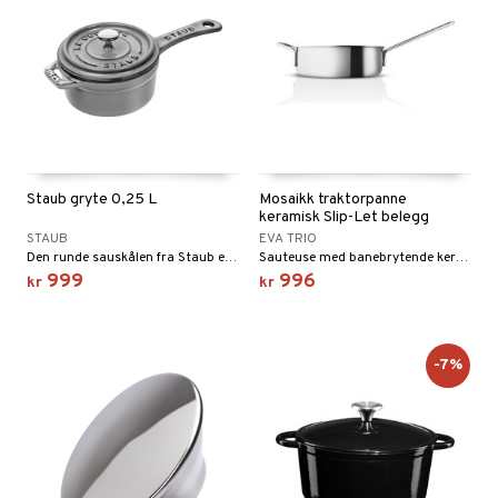
Staub gryte 0,25 L
Mosaikk traktorpanne
keramisk Slip-Let belegg
STAUB
EVA TRIO
Den runde sauskålen fra Staub er laget av emaljert støpejern, et materiale med imponerende varmebevarende egenskaper.
Sauteuse med banebrytende keramisk belegg som gjør pannen eksepsjonelt slitesterk.
999
996
kr
kr
-7%