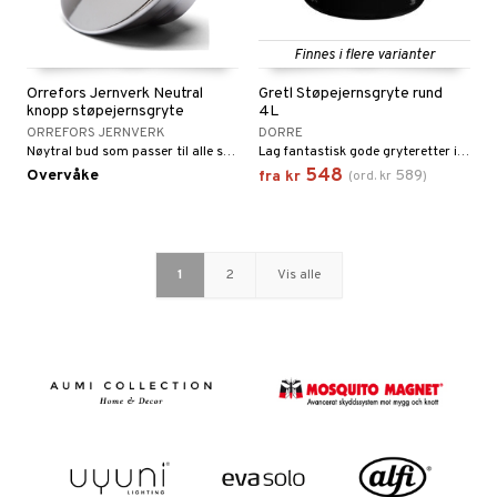
Finnes i flere varianter
Orrefors Jernverk Neutral
Gretl Støpejernsgryte rund
knopp støpejernsgryte
4L
ORREFORS JERNVERK
DORRE
Nøytral bud som passer til alle støpejernsgryter fra Orrefors Jernverk.
Lag fantastisk gode gryteretter i denne vakre og slitesterke emaljerte støpejernsgryten.
548
Overvåke
589
fra
kr
(
ord.
kr
)
1
2
Vis alle