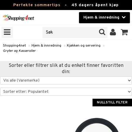
Perfekte sommertips
-
45 dagers åpent kjøp
Hjem & innredning
RKER
Skjønnhet
JER
ODUKTER
Kontaktlinser
Shopping4net
»
Hjem & innredning
»
Kjøkken og servering
»
Gryter og Kasseroller
Helsekost
m
Sorter eller filtrer slik at du enkelt finner favoritten
Apotek
m
msinnredning
din:
g
mstekstiler
amper
Fitness
tronikk
mstilbehør
øbler
ngstilbehør
Hjem & innredning
omsdekorasjon
mper
Leketøy, Barn & Baby
NULLSTILL FILTER
dlamper
ng
omsoppbevaring
s
Varemerker
lamper
og servering
omstekstiler
ter og lysestaker
sjoner
Kampanjer
er
rsbelysning
 og duftspreder
behør