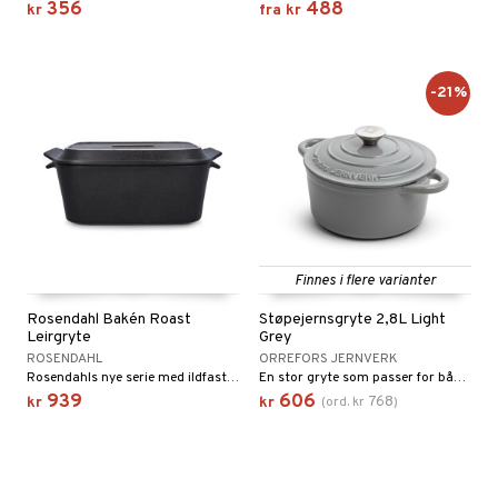
356
488
kr
fra
kr
-21%
Finnes i flere varianter
Rosendahl Bake´n Roast
Støpejernsgryte 2,8L Light
Leirgryte
Grey
ROSENDAHL
ORREFORS JERNVERK
Rosendahls nye serie med ildfaste former er skapt for livet – enten det går raskt eller du har god tid.
En stor gryte som passer for både langkoking og hverdagsmat.
939
606
768
kr
kr
(
ord.
kr
)