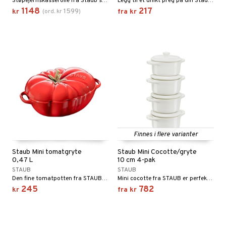
Støpejernskasserolle fra Staub som er fullstendig emaljert innvendig og utvendig.
Legg til et unikt preg på din Staub -gryte!
1148
217
1599
kr
(
ord.
kr
)
fra
kr
Finnes i flere varianter
Staub Mini tomatgryte
Staub Mini Cocotte/gryte
0,47 L
10 cm 4-pak
STAUB
STAUB
Den fine tomatpotten fra STAUB skaper spesielle øyeblikk gjennom sin unike og rustikke form.
Mini cocotte fra STAUB er perfekt til servering av forretter, fingermat og desserter.
245
782
kr
fra
kr