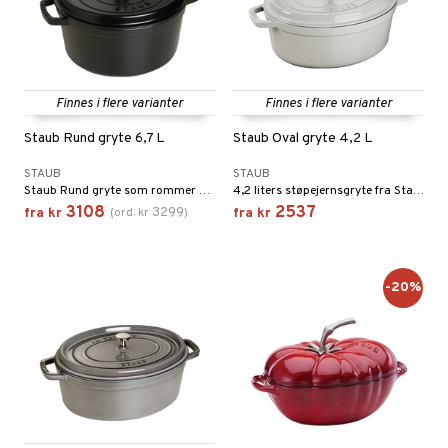
Finnes i flere varianter
Finnes i flere varianter
Staub Rund gryte 6,7 L
Staub Oval gryte 4,2 L
STAUB
STAUB
Staub Rund gryte som rommer 6,7 liter.
4,2 liters støpejernsgryte fra Staub.
3108
2537
3299
fra
kr
(
ord.
kr
)
fra
kr
-20%