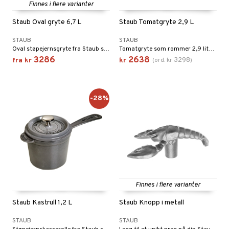
Finnes i flere varianter
Staub Oval gryte 6,7 L
Staub Tomatgryte 2,9 L
STAUB
STAUB
Oval støpejernsgryte fra Staub som rommer 6,7 liter.
Tomatgryte som rommer 2,9 liter fra Staub i en nydelig kirsebærfarge.
3286
2638
3298
fra
kr
kr
(
ord.
kr
)
-28%
Finnes i flere varianter
Staub Kastrull 1,2 L
Staub Knopp i metall
STAUB
STAUB