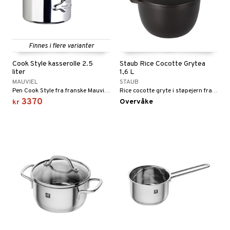
Finnes i flere varianter
Cook Style kasserolle 2.5
Staub Rice Cocotte Grytea
liter
1,6 L
MAUVIEL
STAUB
Pen Cook Style fra franske Mauviel. Kasserollen er laget av rustfritt stål av høyeste kvalitet.
Rice cocotte gryte i støpejern fra Staub som rommer 1,6 liter.
3370
Overvåke
kr