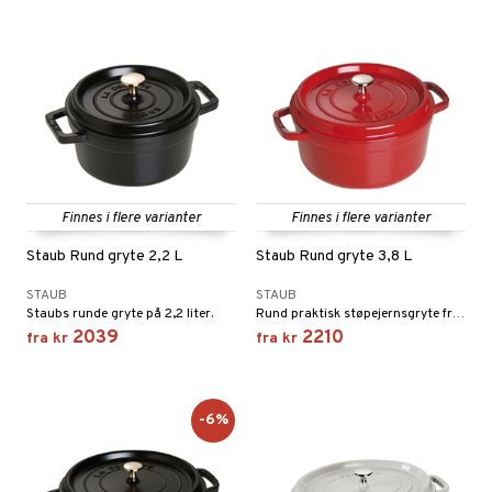
Finnes i flere varianter
Finnes i flere varianter
Staub Rund gryte 2,2 L
Staub Rund gryte 3,8 L
STAUB
STAUB
Staubs runde gryte på 2,2 liter.
Rund praktisk støpejernsgryte fra Staub som rommer 3,8 liter.
2039
2210
fra
kr
fra
kr
-6%