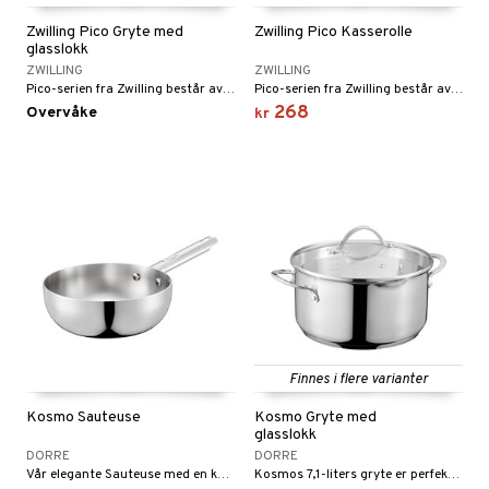
Zwilling Pico Gryte med
Zwilling Pico Kasserolle
glasslokk
ZWILLING
ZWILLING
Pico-serien fra Zwilling består av en unik serie med kasseroller, gryter og stekepanner for den litt mindre husholdningen.
Pico-serien fra Zwilling består av en unik serie med kasserroller, gryter og stekepanner for den litt mindre husholdningen.
268
Overvåke
kr
Finnes i flere varianter
Kosmo Sauteuse
Kosmo Gryte med
glasslokk
DORRE
DORRE
Vår elegante Sauteuse med en kapasitet på 2 liter er den ultimate kjøkkenkameraten for tilberedning av sauser og sautering.
Kosmos 7,1-liters gryte er perfekt for større porsjoner og langtidskoking.