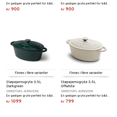
ker
er & Pledd
r
tekstiler
us og Matere
En gedigen gryte perfekt for både langkoking og hverdagsmat.
En gedigen gryte perfekt for både langkoking og hverdagsmat.
ål & svar
900
900
kr
kr
gesett
 Grilltilbehør
rodukt
g tepper
dskap
elingen
uter
r/potter
mstekstiler
 insektsbeskyttelse
en og Putevar
er og Tepper
rsbelysning
gesett
e
Finnes i flere varianter
Finnes i flere varianter
Støpejernsgryte 3.5L
Støpejernsgryte 3.5L
Darkgreen
Offwhite
ORREFORS JERNVERK
ORREFORS JERNVERK
En gedigen gryte perfekt for både langkoking og hverdagsmat.
En gedigen gryte perfekt for både langkoking og hverdagsmat.
1099
799
kr
kr