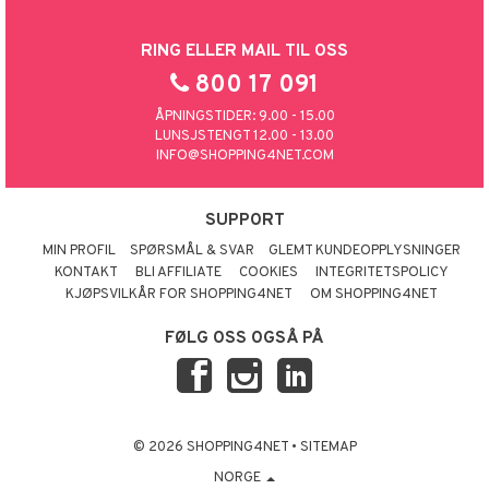
RING ELLER MAIL TIL OSS
800 17 091
ÅPNINGSTIDER: 9.00 - 15.00
LUNSJSTENGT 12.00 - 13.00
INFO@SHOPPING4NET.COM
SUPPORT
MIN PROFIL
SPØRSMÅL & SVAR
GLEMT KUNDEOPPLYSNINGER
KONTAKT
BLI AFFILIATE
COOKIES
INTEGRITETSPOLICY
KJØPSVILKÅR FOR SHOPPING4NET
OM SHOPPING4NET
FØLG OSS OGSÅ PÅ
© 2026 SHOPPING4NET
•
SITEMAP
NORGE