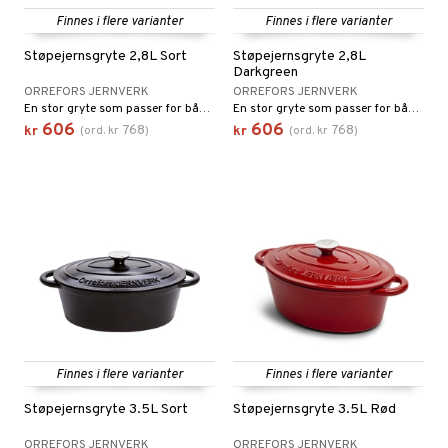
Finnes i flere varianter
Finnes i flere varianter
vtilbehør
og bakeformer
Støpejernsgryte 2,8L Sort
Støpejernsgryte 2,8L
kekniver
 krydderkvern
Darkgreen
ORREFORS JERNVERK
ORREFORS JERNVERK
ærebrett
ngstilbehør
En stor gryte som passer for både langkoking og hverdagsmat.
En stor gryte som passer for både langkoking og hverdagsmat.
606
606
768
768
kr
(
ord.
kr
)
kr
(
ord.
kr
)
elle- og grønnsakskniver
anner
sialkniver
way / Outdoor
sker
ener
bokser
etter
 bartilbehør
moskanner
e tallerkener
ring
moskopper
tallerkener
r & kroker
uter
Finnes i flere varianter
Finnes i flere varianter
s
varing
tøy
mstekstiler
Støpejernsgryte 3.5L Sort
Støpejernsgryte 3.5L Rød
oppbevaring og kurver
en & Putevar
 & Pledd
liv
t
ORREFORS JERNVERK
ORREFORS JERNVERK