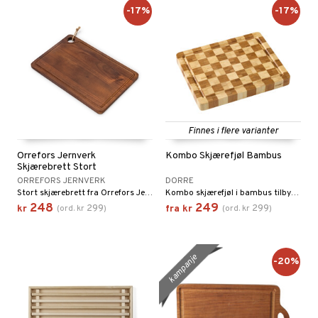
en og Putevar
rsbelysning
-17%
-17%
er og Tepper
e
gesett
Finnes i flere varianter
Orrefors Jernverk
Kombo Skjærefjøl Bambus
Skjærebrett Stort
ORREFORS JERNVERK
DORRE
Stort skjærebrett fra Orrefors Jernverk. Et stort skjærebrett i tre er absolutt et must på kjøkkenet og passer både til å hakke grønnsaker og til å dekke på bordet etter at du har grillet.
Kombo skjærefjøl i bambus tilbyr en stabil, holdbar arbeidsflate som er skånsom mot kniver.
248
249
299
299
kr
(
ord.
kr
)
fra
kr
(
ord.
kr
)
kampanje
-20%