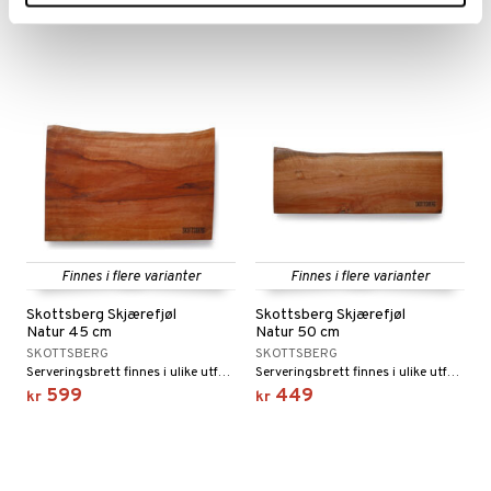
532
269
625
fra
kr
(
ord.
kr
)
kr
Finnes i flere varianter
Finnes i flere varianter
Skottsberg Skjærefjøl
Skottsberg Skjærefjøl
Natur 45 cm
Natur 50 cm
SKOTTSBERG
SKOTTSBERG
Serveringsbrett finnes i ulike utførelser og størrelser. Brettene kan også brukes som serveringsbrett eller tapasbrett.
Serveringsbrett finnes i ulike utførelser og størrelser. Brettene kan også brukes som serveringsbrett eller tapasbrett.
599
449
kr
kr