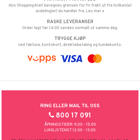
Hos Shopping4net beregnes grensen for fri frakt ut fra hvilken(e)
avdeling(er) du handler fra. Les mer »
RASKE LEVERANSER
Order lagt før 14.00 sendes normalt ut samme dag.
TRYGGE KJØP
ved faktura, kontokort, direktebetaling og kundekonto.
RING ELLER MAIL TIL OSS
800 17 091
ÅPNINGSTIDER: 9.00 - 15.00
LUNSJSTENGT 12.00 - 13.00