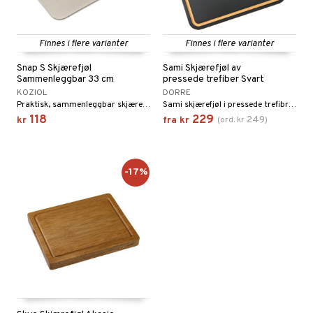
Finnes i flere varianter
Finnes i flere varianter
Snap S Skjærefjøl
Sami Skjærefjøl av
Sammenleggbar 33 cm
pressede trefiber Svart
KOZIOL
DORRE
Praktisk, sammenleggbar skjærefjøl som gjør det mulig å hakke grønnsaker, frukt, kjøtt og annet, og deretter på en smart måte flytte ingrediensene fra skjærefjølen til en bolle eller gryte.
Sami skjærefjøl i pressede trefibre (cellulose) gir en slitesterk, hygienisk overflate med lav vekt og høy holdbarhet.
118
229
249
kr
fra
kr
(
ord.
kr
)
-17%