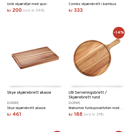
way / Outdoor
Unik skjærefjøl med spor.
Combo skjærebrett i bambus.
200
333
sker
ener
249
kr
(
ord.
kr
)
kr
bokser
etter
 bartilbehør
moskanner
e tallerkener
ring
-14%
moskopper
tallerkener
r & kroker
uter
s
varing
tøy
mstekstiler
oppbevaring og kurver
en & Putevar
 & Pledd
liv
t
ker
er & Pledd
r
tekstiler
us og Matere
ål & svar
gesett
Skye skjærebrett akasie
Ulli Serveringsbrett /
 Grilltilbehør
Skjærebrett rund
rodukt
DORRE
DORRE
g tepper
dskap
Skye skjærebrett akasie.
Maksimer funksjonaliteten med vårt allsidige serveringsbrett!
elingen
461
188
uter
r/potter
218
kr
kr
(
ord.
kr
)
mstekstiler