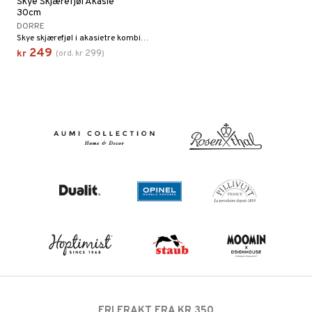
Skye Skjærefjøl Akasie
30cm
DORRE
Skye skjærefjøl i akasietre kombinerer slitestyrke med vakker struktur.
249
299
kr
(
ord.
kr
)
FRI FRAKT FRA KR 350