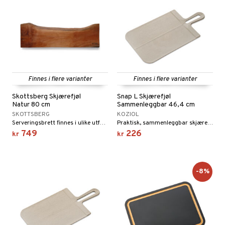
Finnes i flere varianter
Finnes i flere varianter
Skottsberg Skjærefjøl
Snap L Skjærefjøl
Natur 80 cm
Sammenleggbar 46,4 cm
SKOTTSBERG
KOZIOL
Serveringsbrett finnes i ulike utførelser og størrelser. Brettene kan også brukes som serveringsbrett eller tapasbrett.
Praktisk, sammenleggbar skjærefjøl som gjør det mulig å hakke grønnsaker, frukt, kjøtt og annet, og deretter på en smart måte flytte ingrediensene fra skjærefjølen til en bolle eller gryte.
749
226
kr
kr
-8%