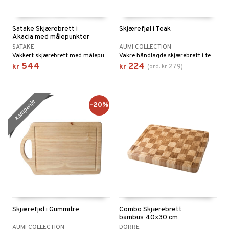
vtilbehør
Satake Skjærebrett i
Skjærefjøl i Teak
kekniver
Akacia med målepunkter
SATAKE
AUMI COLLECTION
ærebrett
Vakkert skjærebrett med målepunkter av akasietre fra Satake.
Vakre håndlagde skjærebrett i teak fra Thailand.
544
224
279
kr
kr
(
ord.
kr
)
elle- og grønnsakskniver
sialkniver
kampanje
-20%
ingsfat og Skåler
k og Rydding
og bakeformer
 krydderkvern
ngstilbehør
Skjærefjøl i Gummitre
Combo Skjærebrett
anner
bambus 40x30 cm
AUMI COLLECTION
DORRE