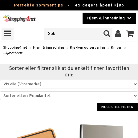
Perfekte sommertips
-
45 dagers åpent kjøp
Hjem & innredning
RKER
Skjønnhet
JER
ODUKTER
Kontaktlinser
Shopping4net
»
Hjem & innredning
»
Kjøkken og servering
»
Kniver
»
Skjærebrett
Helsekost
m
Sorter eller filtrer slik at du enkelt finner favoritten
Apotek
m
msinnredning
din:
g
mstekstiler
amper
Fitness
tronikk
mstilbehør
øbler
ngstilbehør
Hjem & innredning
omsdekorasjon
mper
Leketøy, Barn & Baby
NULLSTILL FILTER
dlamper
ng
omsoppbevaring
s
Varemerker
lamper
og servering
omstekstiler
ter og lysestaker
sjoner
Kampanjer
er
rsbelysning
 og duftspreder
behør