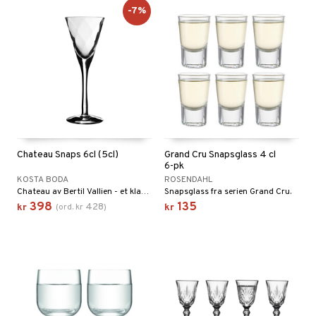
er og Tepper
rsbelysning
-7%
gesett
e
Chateau Snaps 6cl (5cl)
Grand Cru Snapsglass 4 cl
6-pk
KOSTA BODA
ROSENDAHL
Chateau av Bertil Vallien - et klassisk vakert glasservise som passer like bra til hverdag som til fest!
Snapsglass fra serien Grand Cru.
398
135
428
kr
(
ord.
kr
)
kr