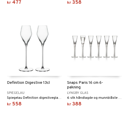
477
358
kr
kr
Definition Digestive 13cl
Snaps Paris 16 cm 6-
pakning
SPIEGELAU
LYNGBY GLAS
Spiegelau Definition digestiveglass – nytelse i hver avsluttende slurk Dette digestiveglasset fra Spiegelau Definition-serien er laget for å fremheve det beste i fine brenneviner som likører, cognac og andre avec. Den elegant buede formen gjør det enkelt å snurre drikken og dermed frigjøre aromaer og smaksstoffer.
6 stk håndlagde og munnblåste snapsglass med stett som er vridd for hånd og som bidrar til god stemning rundt bordet.
558
388
kr
kr