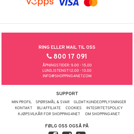
RING ELLER MAIL TIL OSS
800 17 091
ÅPNINGSTIDER: 9.00 - 15.00
LUNSJSTENGT 12.00 - 13.00
INFO@SHOPPING4NET.COM
SUPPORT
MIN PROFIL
SPØRSMÅL & SVAR
GLEMT KUNDEOPPLYSNINGER
KONTAKT
BLI AFFILIATE
COOKIES
INTEGRITETSPOLICY
KJØPSVILKÅR FOR SHOPPING4NET
OM SHOPPING4NET
FØLG OSS OGSÅ PÅ