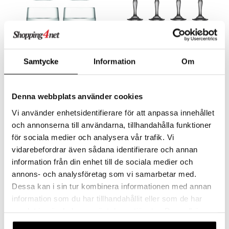
Samtycke
Information
Om
Shotglass Borough 4-
Melodia Snapsglass
pakke
Krystall 5 cl 4-pakning
LSA INTERNATIONAL
LYNGBY GLAS
Set med fire små shot-glass med fine tynne vegger og en mykt avrundet base.
Gjør dine gjester glade med en god snaps servert i et elegant snapsglass som fremhever innholdets nyanser når lys og skygger i omgivelsene reflekteres i glassets vakre mønster.
Denna webbplats använder cookies
328
289
kr
kr
Vi använder enhetsidentifierare för att anpassa innehållet
och annonserna till användarna, tillhandahålla funktioner
för sociala medier och analysera vår trafik. Vi
vidarebefordrar även sådana identifierare och annan
information från din enhet till de sociala medier och
annons- och analysföretag som vi samarbetar med.
Dessa kan i sin tur kombinera informationen med annan
information som du har tillhandahållit eller som de har
samlat in när du har använt deras tjänster. Du godkänner
våra cookies vid fortsatt användande av vår webbplats.