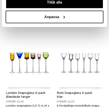
Tillåt alla
Melodia Shotglass Krystall
Snapsglass 6-pack
8 cl 6-Pack
Blandede farger
LYNGBY GLAS
LYNGBY GLAS
Anpassa
Elegante shotglass som fremhever innholdets nyanser når lys og skygger i omgivelsene reflekteres i glassets vakre mønster.
Lyngby Glas snapsglass 2,5-5 cl, et sett med 6 deler fra danske Lyngby Glas, er laget av glass av høyeste kvalitet.
299
539
kr
kr
London Snapsglass 6-pack
Rom Snapsglass 6-pack
Blandede farger
Klar
LYNGBY GLAS
LYNGBY GLAS
London snapsglass 2,5-5 cl, et sett med 6 fra danske Lyngby Glas, er laget av glass i høy kvalitet med en moderne og elegant design.
6 forskjellige munnblåste snapsglass med vridd stett som bidrar til god stemning rundt bordet, og det er enkelt å finne sitt eget glass.