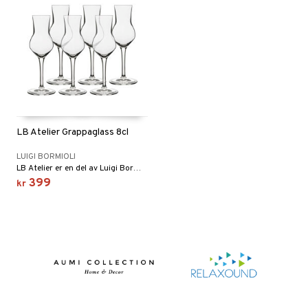
LB Atelier Grappaglass 8cl
LUIGI BORMIOLI
LB Atelier er en del av Luigi Bormiolis Accademia-kolleksjon som er utviklet for vinelskere – både amatører og profesjonelle – som ønsker å få det absolutt beste ut av hver vin.
399
kr