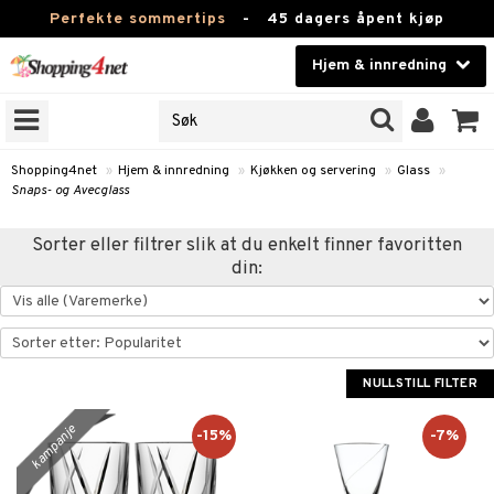
Perfekte sommertips
-
45 dagers åpent kjøp
Hjem & innredning
RKER
Skjønnhet
JER
ODUKTER
Kontaktlinser
Shopping4net
»
Hjem & innredning
»
Kjøkken og servering
»
Glass
»
Snaps- og Avecglass
Helsekost
m
Sorter eller filtrer slik at du enkelt finner favoritten
Apotek
m
msinnredning
din:
g
mstekstiler
amper
Fitness
tronikk
mstilbehør
øbler
ngstilbehør
Hjem & innredning
omsdekorasjon
mper
Leketøy, Barn & Baby
NULLSTILL FILTER
dlamper
ng
omsoppbevaring
s
Varemerker
kampanje
-15%
-7%
lamper
og servering
omstekstiler
ter og lysestaker
sjoner
Kampanjer
er
rsbelysning
 og duftspreder
behør