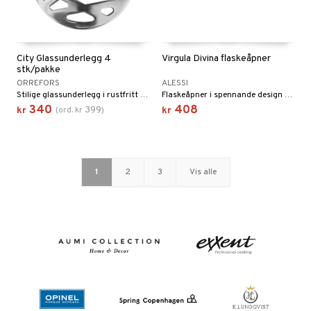
City Glassunderlegg 4
Virgula Divina flaskeåpner
stk/pakke
ORREFORS
ALESSI
Stilige glassunderlegg i rustfritt stål.
Flaskeåpner i spennande design fra Alessi.
340
408
399
kr
(
ord.
kr
)
kr
1
2
3
Vis alle