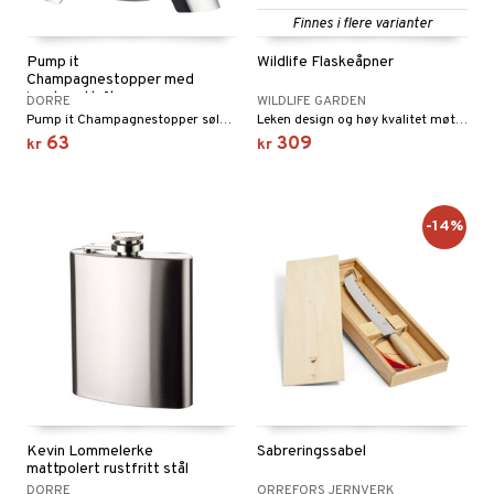
Finnes i flere varianter
vtilbehør
og bakeformer
Pump it
Wildlife Flaskeåpner
kekniver
 krydderkvern
Champagnestopper med
innebygd luftpumpe
DORRE
WILDLIFE GARDEN
ærebrett
ngstilbehør
Pump it Champagnestopper sølvfarget med innebygd luftpumpe.
Leken design og høy kvalitet møter unikt håndverk i disse tidløse håndskårne flaskeåpnerne.
63
309
kr
kr
elle- og grønnsakskniver
anner
sialkniver
way / Outdoor
-14%
sker
ener
bokser
etter
 bartilbehør
moskanner
e tallerkener
ring
moskopper
tallerkener
r & kroker
uter
s
varing
tøy
mstekstiler
Kevin Lommelerke
Sabreringssabel
oppbevaring og kurver
en & Putevar
 & Pledd
liv
mattpolert rustfritt stål
t
DORRE
ORREFORS JERNVERK