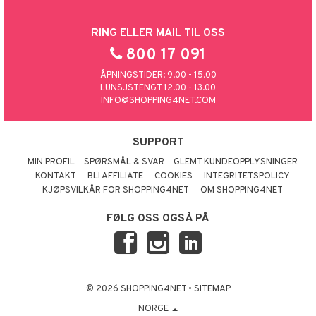
RING ELLER MAIL TIL OSS
800 17 091
ÅPNINGSTIDER: 9.00 - 15.00
LUNSJSTENGT 12.00 - 13.00
INFO@SHOPPING4NET.COM
SUPPORT
MIN PROFIL
SPØRSMÅL & SVAR
GLEMT KUNDEOPPLYSNINGER
KONTAKT
BLI AFFILIATE
COOKIES
INTEGRITETSPOLICY
KJØPSVILKÅR FOR SHOPPING4NET
OM SHOPPING4NET
FØLG OSS OGSÅ PÅ
© 2026 SHOPPING4NET
•
SITEMAP
NORGE