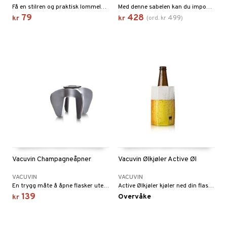
ker
er & Pledd
r
tekstiler
us og Matere
Få en stilren og praktisk lommelærke som gjør det mulig å varme kroppen med drikke, uansett sted.
Med denne sabelen kan du imponere gjestene
ål & svar
79
428
499
kr
kr
(
ord.
kr
)
gesett
 Grilltilbehør
rodukt
g tepper
dskap
elingen
uter
r/potter
mstekstiler
 insektsbeskyttelse
en og Putevar
er og Tepper
rsbelysning
gesett
e
Vacuvin Champagneåpner
Vacuvin Ølkjøler Active Øl
VACUVIN
VACUVIN
En trygg måte å åpne flasker uten å poppe korken med en enkel vridningsbevegelse.
Active Ølkjøler kjøler ned din flaske innen noen minutter, uten is!
139
Overvåke
kr