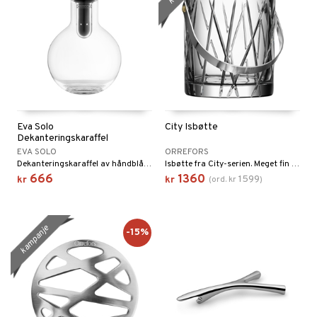
Eva Solo
City Isbøtte
Dekanteringskaraffel
EVA SOLO
ORREFORS
Dekanteringskaraffel av håndblåst glass gjør at du får frem det beste i vinen.
Isbøtte fra City-serien. Meget fin til å sette frem på drinkbordet.
666
1360
1599
kr
kr
(
ord.
kr
)
kampanje
-15%