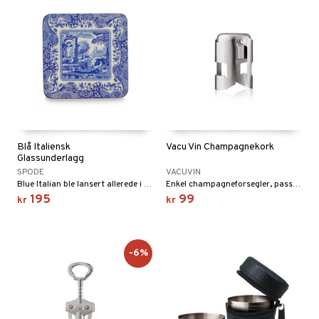
Blå Italiensk
Vacu Vin Champagnekork
Glassunderlagg
SPODE
VACUVIN
Blue Italian ble lansert allerede i 1816 og har blitt produsert siden da av Spode. Detaljert med inspirasjon hentet fra det eldre italienske landskapet, omgitt av en ramme av en 1700-talls Imari Oriental.
Enkel champagneforsegler, passer til alle kjente flasker på markedet og hjelper deg med å bevare champagneboblene og minimere oksidasjonen i en åpnet flaske.
195
99
kr
kr
-6%