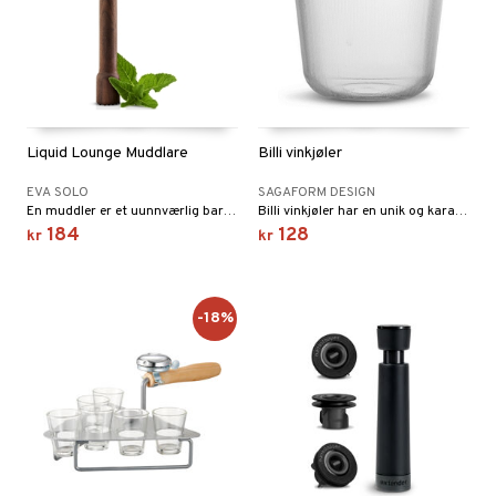
Liquid Lounge Muddlare
Billi vinkjøler
EVA SOLO
SAGAFORM DESIGN
En muddler er et uunnværlig bartenderverktøy som er designet for å frigjøre de dype aromaene og smakene fra frukt, urter og krydder i cocktailene dine.
Billi vinkjøler har en unik og karakteristisk design som tydelig representerer Sagaform. En vinkjøler redder alle varme sommerdager og holder valgfri drikke kald på en praktisk og stilig måte.
184
128
kr
kr
-18%