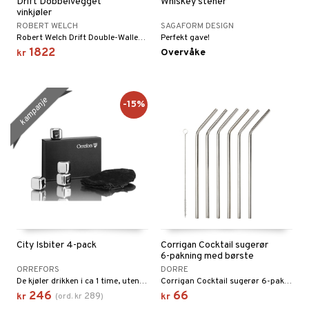
Drift Dobbelvegget
Whiskey stener
vinkjøler
ROBERT WELCH
SAGAFORM DESIGN
Robert Welch Drift Double-Walled Wine Cooler er en del av den prisbelønte Drift-serien, som ble tildelt *Excellence in Housewares – Top of the Table Award 2018*.
Perfekt gave!
1822
Overvåke
kr
kampanje
-15%
City Isbiter 4-pack
Corrigan Cocktail sugerør
6-pakning med børste
ORREFORS
DORRE
De kjøler drikken i ca 1 time, uten å spe den ut med vann. Tåler maskinvask. Leveres i en eksklusiv presangeske med fløyelspose.
Corrigan Cocktail sugerør 6-pakning.
246
66
289
kr
(
ord.
kr
)
kr