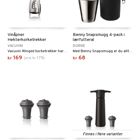
Vinåpner
Benny Snapsmugg 4-pack i
Hekterkorketrekker
lærfutteral
VACUVIN
DORRE
Vacuvin Winged korketrekker har robuste vinger som gjør det lettere å åpne en flaske vin.
Med Benny Snapsmugg er du alltid klar for fest.
169
68
179
kr
(
ord.
kr
)
kr
Finnes i flere varianter