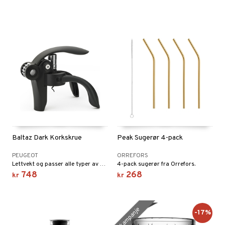
Baltaz Dark Korkskrue
Peak Sugerør 4-pack
PEUGEOT
ORREFORS
Lettvekt og passer alle typer av korker.
4-pack sugerør fra Orrefors.
748
268
kr
kr
kampanje
-17%