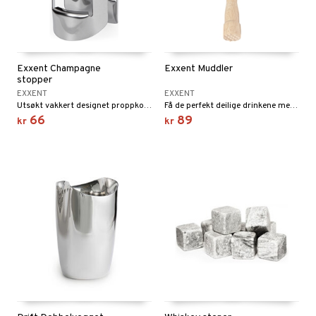
Exxent Champagne
Exxent Muddler
stopper
EXXENT
EXXENT
Utsøkt vakkert designet proppkork spesialdesignet for å korke dine uåpnede bobleflasker.
Få de perfekt deilige drinkene med denne muddler laget av gummitre.
66
89
kr
kr