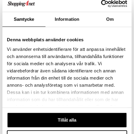
Samtycke
Information
Om
Carita Cocktailpinner 6-
Isbiter XL
pakning
DORRE
DORRE
Carita Cocktailpinner i 6-paks rustfritt stål 10,5 cm.
Isbiter XL 5 x 5 cm i sort silisium.
Denna webbplats använder cookies
48
60
70
kr
kr
(
ord.
kr
)
Vi använder enhetsidentifierare för att anpassa innehållet
och annonserna till användarna, tillhandahålla funktioner
för sociala medier och analysera vår trafik. Vi
vidarebefordrar även sådana identifierare och annan
information från din enhet till de sociala medier och
annons- och analysföretag som vi samarbetar med.
Dessa kan i sin tur kombinera informationen med annan
information som du har tillhandahållit eller som de har
samlat in när du har använt deras tjänster. Du godkänner
våra cookies vid fortsatt användande av vår webbplats.
Tillåt alla
Bora Boston Shaker
Baila Barmatte med
gummiknotter