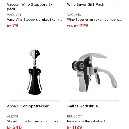
Vacuum Wine Stoppers 2-
Wine Saver Gift Pack
pack
VACUVIN
VACUVIN
Vacu Vins Stoppers brukes i kombinasjon med vakumpumpen Wine Saver.
Wine Saver er en vakumpumpe, som drar ut luften fra en åpen flaske.
79
229
kr
fra
kr
Anna G Korkopptrekker
Baltaz Korkskrue
ALESSI
PEUGEOT
Staselig og luksuriøs korkopptrekker fra Alessi som finnes i mange lekre farger. Korkopptrekkeren har vært svært populær helt siden den ble lansert i 1994.
Passer alle flaskehalser!
546
1129
kr
kr