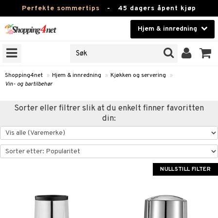
Perfekte sommertips
-
45 dagers åpent kjøp
Hjem & innredning
RKER
Skjønnhet
JER
ODUKTER
Kontaktlinser
Shopping4net
»
Hjem & innredning
»
Kjøkken og servering
»
Vin- og bartilbehør
Helsekost
m
Sorter eller filtrer slik at du enkelt finner favoritten
Apotek
m
msinnredning
din:
g
mstekstiler
amper
Fitness
tronikk
mstilbehør
øbler
ngstilbehør
Hjem & innredning
omsdekorasjon
mper
Leketøy, Barn & Baby
NULLSTILL FILTER
dlamper
ng
omsoppbevaring
s
Varemerker
lamper
og servering
omstekstiler
ter og lysestaker
sjoner
Kampanjer
er
rsbelysning
 og duftspreder
behør