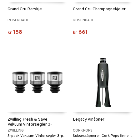
Grand Cru Barskje
Grand Cru Champagnekjøler
ROSENDAHL
ROSENDAHL
158
661
kr
kr
Zwilling Fresh & Save
Legacy Vinåpner
Vakuum Vinforsegler 3-
pack
ZWILLING
CORKPOPS
3-pack Vakuum Vinforsegler 3-pakning fra Zwilling Fresh & Save.
Suksessåpneren Cork Pops finnes nå også som Cork Pops Legacy.