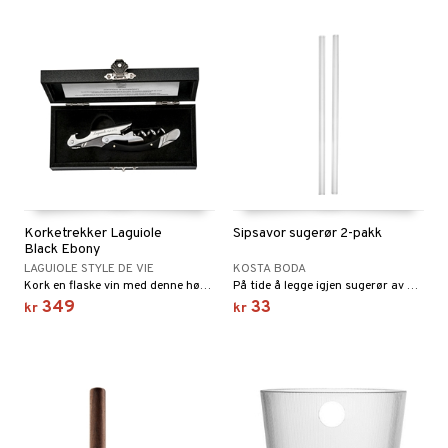
Korketrekker Laguiole
Sipsavor sugerør 2-pakk
Black Ebony
LAGUIOLE STYLE DE VIE
KOSTA BODA
Kork en flaske vin med denne høykvalitets korketrekker Black Ebony fra Luxury Line of Laguiole Style de Vie.
På tide å legge igjen sugerør av både plast og papir. Sipsavor fra Kosta Boda er et rett glasssugerrør.
349
33
kr
kr