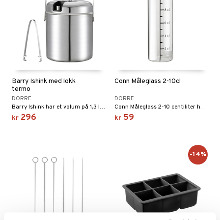
Barry Ishink med lokk
Conn Måleglass 2-10cl
termo
DORRE
DORRE
Barry Ishink har et volum på 1,3 liter og er perfekt for å ha godt avkjølt is til alle drikkebegivenheter eller til sommerfester.
Conn Måleglass 2-10 centiliter høyde 12 cm.
296
59
kr
kr
-14%