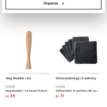
DORRE
DORRE
Anpassa
Bora Boston Shaker rustfritt stål 2 deler 500 + 700 ML.
Med Baila Barmatta kan du helle drikke uten risiko for å søle og få klissete flekker på bordet.
188
115
kr
kr
Mag Muddler i tre
Skiferunderlegg i 6-pakning
DORRE
DORRE
Mag Muddler i tre høyde 19,8cm.
Skiferbrikker er perfekte når du ikke ønsker å få kondens fra glasset på bordet ditt.
39
71
kr
kr