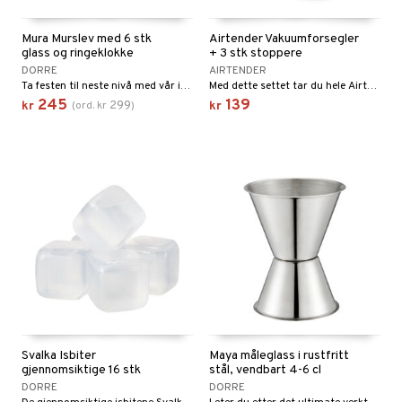
Mura Murslev med 6 stk
Airtender Vakuumforsegler
glass og ringeklokke
+ 3 stk stoppere
DORRE
AIRTENDER
Ta festen til neste nivå med vår innovative murskje! Kombinert shotbrett og ringeklokke – perfekt for spontane skåler og uforglemmelige øyeblikk. Feir med stil og skap minner som varer!
Med dette settet tar du hele Airtender-vakuumkolleksjonen inn i ditt hjem! Hold vinen frisk lenger, i flasken.
245
139
299
kr
(
ord.
kr
)
kr
Svalka Isbiter
Maya måleglass i rustfritt
gjennomsiktige 16 stk
stål, vendbart 4-6 cl
DORRE
DORRE