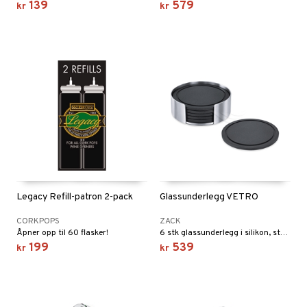
139
579
kr
kr
Legacy Refill-patron 2-pack
Glassunderlegg VETRO
CORKPOPS
ZACK
Åpner opp til 60 flasker!
6 stk glassunderlegg i silikon, stativ i 18/10 matt rustfritt stål.
199
539
kr
kr