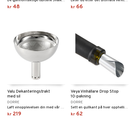
De gjennomsiktige isbitene Svalka kjøler ned drinkene dine uten å vanne dem ut.
Leter du etter det ultimate verktøyet for å lage perfekte cocktails hjemme? Vårt vendbare måleglass er den hemmelige ingrediensen som tar bartendingen din til nye høyder.
48
66
kr
kr
Valu Dekanteringstrakt
Veya Vinhällare Drop Stop
med sil
10-pakning
DORRE
DORRE
Løft vinopplevelsen din med vår dekanteringstrakt med sil.
Sett en gullkant på hver opphelling med vår elegante vinheller i aluminium.
219
62
kr
kr