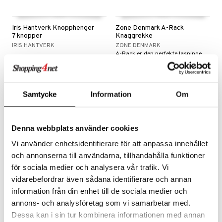
t
nk- og Cocktailglass
ker
er & Pledd
dningsmaskiner
r
tekstiler
us og Matere
ål & svar
Iris Hantverk Knopphenger
Zone Denmark A-Rack
lass
gesett
re maskiner
og karaffeler
 Grilltilbehør
7 knopper
Knaggrekke
rodukt
IRIS HANTVERK
ZONE DENMARK
mpanjeglass
nder og elektrisk visper
noppbevaring
g tepper
dskap
A-Rack er den perfekte løsningen for perfeksjonisten som henger seg opp i detaljer.
elingen
679
Overvåke
kr
ps- og Avecglass
dristere
nredskap
uter
r/potter
glass
fe, Te og Espresso
tekstil
mstekstiler
 insektsbeskyttelse
Samtycke
Information
Om
skey- og Cognacglass
nkoker
en og Putevar
er og Tepper
dkniver
rsbelysning
Denna webbplats använder cookies
gesett
vesett
ingsfat og Skåler
e
Vi använder enhetsidentifierare för att anpassa innehållet
vsliper og Bryner
k og Rydding
och annonserna till användarna, tillhandahålla funktioner
för sociala medier och analysera vår trafik. Vi
vtilbehør
og bakeformer
vidarebefordrar även sådana identifierare och annan
Finnes i flere varianter
kekniver
 krydderkvern
information från din enhet till de sociala medier och
annons- och analysföretag som vi samarbetar med.
Conor Krok 3-pakke
Blomus Ponto Veggkrok 4-
ærebrett
ngstilbehør
pack
Dessa kan i sin tur kombinera informationen med annan
BLOOMINGVILLE
BLOMUS