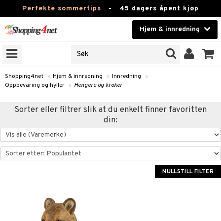
Perfekte sommertips
-
45 dagers åpent kjøp
Hjem & innredning
RKER
Skjønnhet
JER
ODUKTER
Kontaktlinser
Shopping4net
»
Hjem & innredning
»
Innredning
»
Oppbevaring og hyller
»
Hengere og kroker
Helsekost
m
Sorter eller filtrer slik at du enkelt finner favoritten
Apotek
m
msinnredning
din:
g
mstekstiler
amper
Fitness
tronikk
mstilbehør
øbler
ngstilbehør
Hjem & innredning
omsdekorasjon
mper
Leketøy, Barn & Baby
NULLSTILL FILTER
dlamper
ng
omsoppbevaring
s
Varemerker
lamper
omstekstiler
ter og lysestaker
sjoner
Kampanjer
er
rsbelysning
 og duftspreder