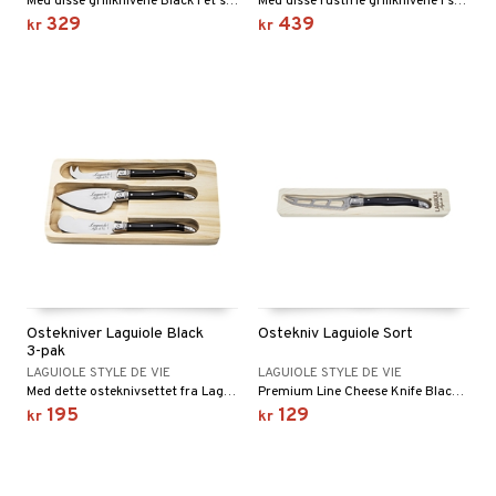
Med disse grillknivene Black i et sett med 6 fra Premium Line of Laguiole Style de Vie kan du enkelt kutte et godt stykke kjøtt.
Med disse rustfrie grillknivene i sett med 6 fra Premium Line of Laguiole Style de Vie kan du enkelt kutte et godt stykke kjøtt.
329
439
kr
kr
Ostekniver Laguiole Black
Ostekniv Laguiole Sort
3-pak
LAGUIOLE STYLE DE VIE
LAGUIOLE STYLE DE VIE
Med dette osteknivsettet fra Laguiole Style de Vie blir det å kutte ost en skikkelig fest.
Premium Line Cheese Knife Black fra Laguiole Style de Vie har et åpent blad og en gaffelspiss.
195
129
kr
kr