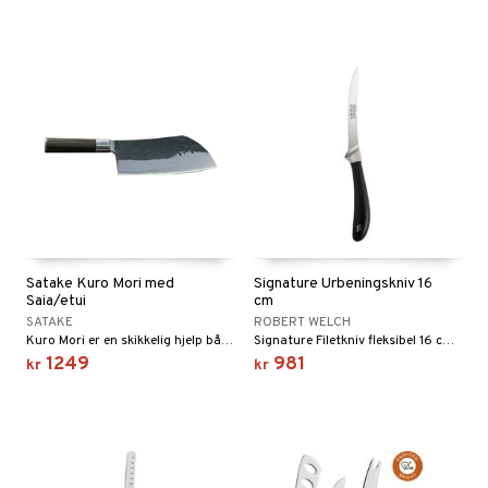
Satake Kuro Mori med
Signature Urbeningskniv 16
Saia/etui
cm
SATAKE
ROBERT WELCH
Kuro Mori er en skikkelig hjelp både i skogen på campingplassen og på grillen.
Signature Filetkniv fleksibel 16 cm har et smalt blad og spiss topp for presisjonsutbening av kjøtt, fjærfe og fisk.
1249
981
kr
kr