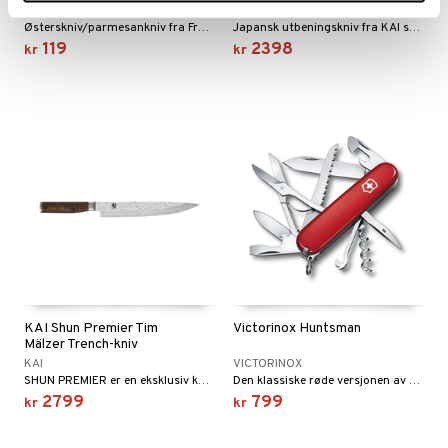
LION SABATIER
KAI
Østerskniv/parmesankniv fra France Lion Sabatier.
Japansk utbeningskniv fra KAI som er perfekt til filetering av fisk og utbeining av kjøtt.
119
2398
kr
kr
KAI Shun Premier Tim
Victorinox Huntsman
Mälzer Trench-kniv
KAI
VICTORINOX
SHUN PREMIER er en eksklusiv knivserie fra KAI og et ekte stykke håndverk.
Den klassiske røde versjonen av Huntsman, som er en av de mest kjente og populære modellene. Det er den første modellen i størrelsen 91 mm som har både saks og sag.
2799
799
kr
kr