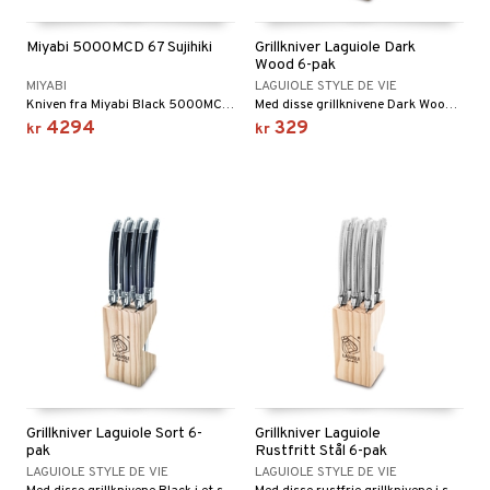
Miyabi 5000MCD 67 Sujihiki
Grillkniver Laguiole Dark
Wood 6-pak
MIYABI
LAGUIOLE STYLE DE VIE
Kniven fra Miyabi Black 5000MCD-serien er et ekte kunstverk. Knivbladet består av MC66 stål med mikrokarbidpulver, isherdet til imponerende 66 HRC.
Med disse grillknivene Dark Wood i sett med 6 fra Premium Line of Laguiole Style de Vie kan du enkelt kutte et godt stykke kjøtt.
4294
329
kr
kr
Grillkniver Laguiole Sort 6-
Grillkniver Laguiole
pak
Rustfritt Stål 6-pak
LAGUIOLE STYLE DE VIE
LAGUIOLE STYLE DE VIE