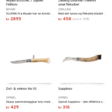
Miyabi 6000MCT Sujihiki
Zwilling Gourmet Filékniv
Filékniv
smal fleksibel
MIYABI
ZWILLING
SUJIHIKI fra Miyabi har en knivbladkjerne av mikrokarbidpulverstål MC63 og innstøpt i to stållag.
Med det tynne og fleksible bladet er Zwilling Gourmet Filet Knife utmerket for filetering av kjøtt og fisk. Bladet glir lett gjennom fisken eller kjøttet.
2895
458
518
kr
kr
(
ord.
kr
)
Ost- & vinkniv No 10
Soppkniv
OPINEL
OPINEL
Skarp sammenleggbar kniv med innebygget korkeskruer, perfekt til pickniken.
Opinel Soppkniv - den effektive soppkniven!
429
316
kr
kr