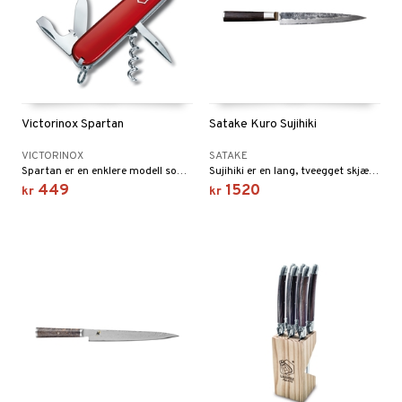
Victorinox Spartan
Satake Kuro Sujihiki
VICTORINOX
SATAKE
Spartan er en enklere modell som også er en av de mest solgte modellene som er lett å ha med seg i lomma. Med den løser du de fleste utfordringer.
Sujihiki er en lang, tveegget skjærekniv/tankerkniv som passer perfekt til både fisk og store biffer.
449
1520
kr
kr