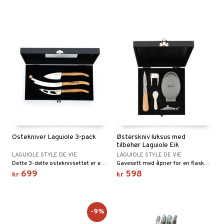
Ostekniver Laguiole 3-pack
Østerskniv luksus med
tilbehør Laguiole Eik
LAGUIOLE STYLE DE VIE
LAGUIOLE STYLE DE VIE
Dette 3-delte osteknivsettet er et virkelig tilskudd til ostebrettet ditt. Det inviterer deg umiddelbart til å bruke dem for å skjære en fin bit ost.
Gavesett med åpner for en flaske bobler, kaviarskje, kaviaråpner, østerskniv og silikoneholder for østers. Trå inn i en verden av ultimat sofistikasjon med det eksklusive gavesettet fra Laguiole Style de Vie.
699
598
kr
kr
-9%