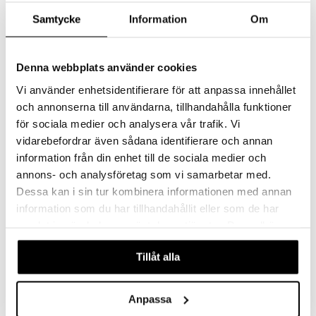
Samtycke
Information
Om
Radford Grillkniver 4-Pack
Oval Oak ostekniv
Denna webbplats använder cookies
ROBERT WELCH
SAGAFORM DESIGN
Et 4-delt biffknivsett i gaveeske fra den tidløse Radford Bright-bestikkserien.
Fin ostekniv av rustfritt stål og eik.
Vi använder enhetsidentifierare för att anpassa innehållet
659
123
kr
kr
och annonserna till användarna, tillhandahålla funktioner
för sociala medier och analysera vår trafik. Vi
vidarebefordrar även sådana identifierare och annan
information från din enhet till de sociala medier och
annons- och analysföretag som vi samarbetar med.
Dessa kan i sin tur kombinera informationen med annan
information som du har tillhandahållit eller som de har
samlat in när du har använt deras tjänster. Du godkänner
våra cookies vid fortsatt användande av vår webbplats.
Tillåt alla
Lion Sabatier Oyster
Anpassa
KAI Shun klassisk
kniv/parmesan kniv
utbeningskniv