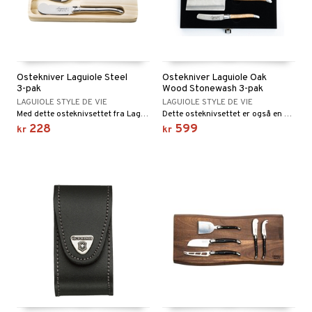
Ostekniver Laguiole Steel
Ostekniver Laguiole Oak
3-pak
Wood Stonewash 3-pak
LAGUIOLE STYLE DE VIE
LAGUIOLE STYLE DE VIE
Med dette osteknivsettet fra Laguiole Style de Vie blir det å kutte ost en skikkelig fest.
Dette osteknivsettet er også en av de edelstenene du kan legge til ostebrettet ditt. Settet inneholder 3 ostekniver laget av høykvalitets rustfritt stål og eik.
228
599
kr
kr