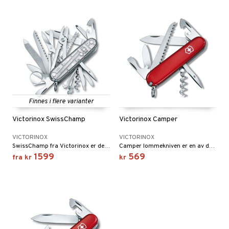
Finnes i flere varianter
Victorinox SwissChamp
Victorinox Camper
VICTORINOX
VICTORINOX
SwissChamp fra Victorinox er den klassiske modellen kjent fra TV-serien MacGyver. En av de første modellene som "har alt". SwissChamp er 91 mm lang og løser alle tenkelige problemer med sine 33 smarte funksjoner.
Camper lommekniven er en av de mest kjente og populære modellene av Victorinox lommekniver. Blad og lengde i rustfritt stål: 91 mm.
1599
569
fra
kr
kr