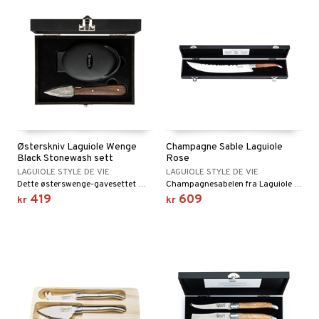
Østerskniv Laguiole Wenge
Champagne Sable Laguiole
Black Stonewash sett
Rose
LAGUIOLE STYLE DE VIE
LAGUIOLE STYLE DE VIE
Dette østerswenge-gavesettet med silikonholder fra Luxury Line of Laguiole Style de Vie gjør åpningsøsters til en virkelig barnelek!
Champagnesabelen fra Laguiole Style de Vie gjør åpningschampagne til en fest!
419
609
kr
kr