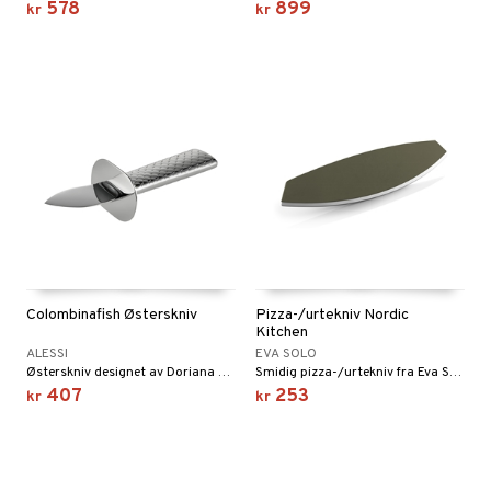
578
899
kr
kr
Colombinafish Østerskniv
Pizza-/urtekniv Nordic
Kitchen
ALESSI
EVA SOLO
Østerskniv designet av Doriana e Massimiliano Fuksas.
Smidig pizza-/urtekniv fra Eva Solo.
407
253
kr
kr