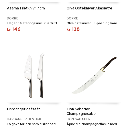
Asama Filetkniv 17 cm
Olva Ostekniver Akasietre
DORRE
DORRE
Elegant fileteringskniv i rustfritt stål med perfekt balanse og sylskarpt blad.
Olva ostekniver i 3-pakning kombinerer rustfritt stål med varme akasiahåndtak for en stabil følelse og god balanse.
146
138
kr
kr
Hardanger ostsett
Lion Sabatier
Champagnesabel
HARDANGER BESTIKK
LION SABATIER
En gave for den som elsker ost!
Åpne din champagneflaske med stil!