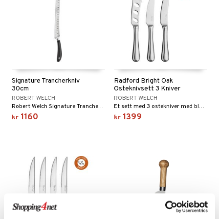
Signature Trancherkniv
Radford Bright Oak
30cm
Osteknivsett 3 Kniver
ROBERT WELCH
ROBERT WELCH
Robert Welch Signature Trancherkniv fleksibel 30 cm er fullt smidd med rustfritt stål og med en fylt kjerne for ekstra styrke.
Et sett med 3 ostekniver med blank overflate fra Radford bestikkserie.
1160
1399
kr
kr