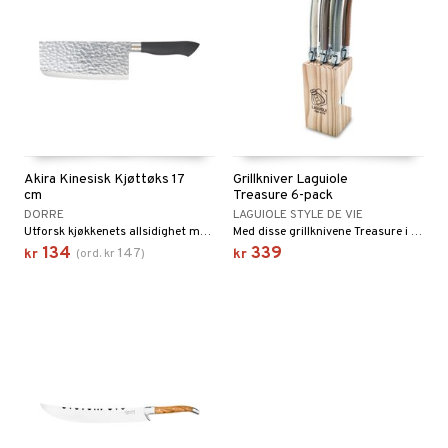
Akira Kinesisk Kjøttøks 17
Grillkniver Laguiole
cm
Treasure 6-pack
DORRE
LAGUIOLE STYLE DE VIE
Utforsk kjøkkenets allsidighet med vår kinesiske kokkekniv.
Med disse grillknivene Treasure i sett på 6 stk fra Premium Line of Laguiole Style de Vie skjærer du enkelt en god kjøttbit.
134
339
147
kr
(
ord.
kr
)
kr