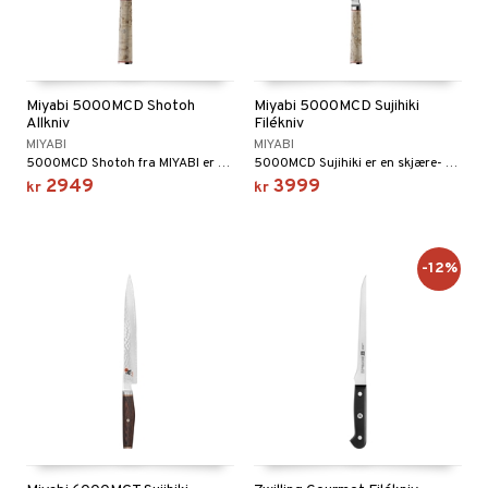
Miyabi 5000MCD Shotoh
Miyabi 5000MCD Sujihiki
Allkniv
Filékniv
MIYABI
MIYABI
5000MCD Shotoh fra MIYABI er en mindre, men skarp skrell- og grønnsakskniv.
5000MCD Sujihiki er en skjære- eller filetkniv med ekstra skarp skarphet og fleksibilitet.
2949
3999
kr
kr
-12%