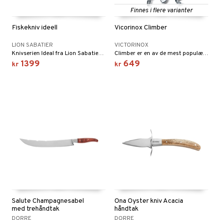
Finnes i flere varianter
vtilbehør
Fiskekniv ideell
Vicorinox Climber
kekniver
LION SABATIER
VICTORINOX
ærebrett
Knivserien Ideal fra Lion Sabatier er smidd av et enkelt stykke stål og har optimal vekt og balanse som ligger komfortabelt i hånden.
Climber er en av de mest populære og kjente modellene av hærkniver. Kombinasjonen av saks, korketrekker, tannpirker og pinsett er noen av de 14 funksjonene som gjør dette til et svært nyttig verktøy.
1399
649
kr
kr
elle- og grønnsakskniver
sialkniver
ingsfat og Skåler
k og Rydding
og bakeformer
 krydderkvern
ngstilbehør
Salute Champagnesabel
Ona Oyster kniv Acacia
anner
med trehåndtak
håndtak
DORRE
DORRE