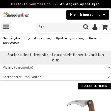
Perfekte sommertips
-
45 dagers åpent kjøp
Hjem & innredning
RKER
Skjønnhet
JER
ODUKTER
Kontaktlinser
Shopping4net
»
Hjem & innredning
»
Kjøkken og servering
»
Kniver
»
Spesialkniver
Helsekost
m
Sorter eller filtrer slik at du enkelt finner favoritten
Apotek
m
msinnredning
din:
g
mstekstiler
amper
Fitness
tronikk
mstilbehør
øbler
ngstilbehør
Hjem & innredning
omsdekorasjon
mper
Leketøy, Barn & Baby
NULLSTILL FILTER
dlamper
ng
omsoppbevaring
s
Varemerker
lamper
og servering
omstekstiler
ter og lysestaker
sjoner
Kampanjer
er
rsbelysning
 og duftspreder
behør