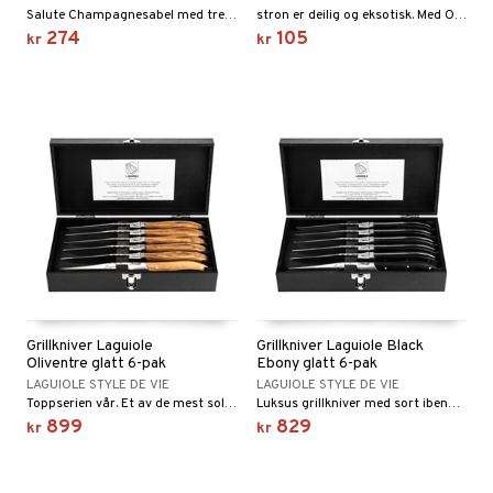
way / Outdoor
Salute Champagnesabel med trehåndtak.
stron er deilig og eksotisk. Med Ona Oyster Knife med håndtak i stilig akasietre kan du åpne både flate og cupped østers.
274
105
sker
ener
kr
kr
bokser
etter
 bartilbehør
moskanner
e tallerkener
ring
moskopper
tallerkener
r & kroker
uter
s
varing
tøy
mstekstiler
oppbevaring og kurver
en & Putevar
 & Pledd
liv
t
ker
er & Pledd
r
tekstiler
us og Matere
ål & svar
gesett
Grillkniver Laguiole
Grillkniver Laguiole Black
 Grilltilbehør
Oliventre glatt 6-pak
Ebony glatt 6-pak
rodukt
LAGUIOLE STYLE DE VIE
LAGUIOLE STYLE DE VIE
g tepper
dskap
Toppserien vår. Et av de mest solgte produktene fra Laguiole Style de Vie: Luxury Line grillkniver Oliventre.
Luksus grillkniver med sort ibenholt.
elingen
899
829
uter
r/potter
kr
kr
mstekstiler
 insektsbeskyttelse