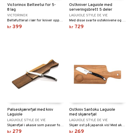
Victorinox Belteetui for 5-
Ostkniver Laguiole med
8 lag
serveringsbrett 5 deler
VICTORINOX
LAGUIOLE STYLE DE VIE
Beltefutteral i lær for kniver opptil 91 mm med 5-8 lag fra Victorinox.
Med disse svarte osteknivene og serveringsbrettet fra Laguiole Style de Vie setter du en skikkelig fest på bordet!
399
729
kr
kr
Pølseskjærefjøl med kniv
Ostkniv Santoku Laguiole
Laguiole
med skjærefjøl
LAGUIOLE STYLE DE VIE
LAGUIOLE STYLE DE VIE
Skjærefjøl i akasie som passer for å skjære pølse, men også ost. Skjærefjølen er lett skålformet for å holde pølsen på plass.
Skjær ost på japansk vis! Med akasietrefjølen og den svarte Laguiole Style de Vie Santoku oste kniven får skjæring av ost en helt ny opplevelse.
279
269
kr
kr