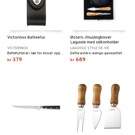
Victorinox Belteetui
Østers-/muslingkniver
Laguiole med silikonholder
VICTORINOX
LAGUIOLE STYLE DE VIE
Beltefutteral i lær for kniver opptil 111 mm med 2-4 lag fra Victorinox.
Dette østers-wenge-gavesettet med silikongrep gjør det å åpne østers virkelig til en lek! Dette settet består av 2 østerskniver og en silikonholder for å holde dem på plass.
379
689
kr
kr