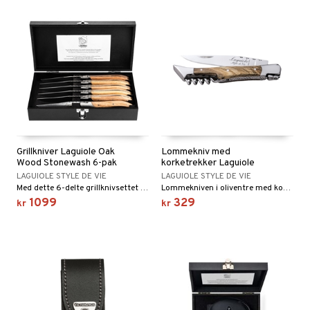
en og Putevar
er og Tepper
rsbelysning
gesett
e
Grillkniver Laguiole Oak
Lommekniv med
Wood Stonewash 6-pak
korketrekker Laguiole
LAGUIOLE STYLE DE VIE
LAGUIOLE STYLE DE VIE
Med dette 6-delte grillknivsettet kan du komplettere enhver innstilling.
Lommekniven i oliventre med korketrekker fra Laguiole Style de Vie gjør det enkelt å åpne en flaske vin.
1099
329
kr
kr