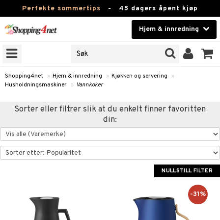
Perfekte sommertips
-
45 dagers åpent kjøp
Hjem & innredning
RKER
Skjønnhet
JER
ODUKTER
Kontaktlinser
Shopping4net
»
Hjem & innredning
»
Kjøkken og servering
»
Husholdningsmaskiner
»
Vannkoker
Helsekost
m
Sorter eller filtrer slik at du enkelt finner favoritten
Apotek
m
msinnredning
din:
g
mstekstiler
amper
Fitness
tronikk
mstilbehør
øbler
ngstilbehør
Hjem & innredning
omsdekorasjon
mper
Leketøy, Barn & Baby
NULLSTILL FILTER
dlamper
ng
omsoppbevaring
s
Varemerker
-31%
lamper
og servering
omstekstiler
ter og lysestaker
sjoner
Kampanjer
er
rsbelysning
 og duftspreder
behør