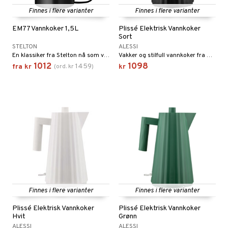
Finnes i flere varianter
Finnes i flere varianter
tekstil
EM77 Vannkoker 1,5L
Plissé Elektrisk Vannkoker
Sort
STELTON
ALESSI
dkniver
En klassiker fra Stelton nå som vattenkoker.
Vakker og stilfull vannkoker fra Alessi.
1012
1098
1459
fra
kr
(
ord.
kr
)
kr
vesett
ingsfat og Skåler
vsliper og Bryner
k og Rydding
vtilbehør
og bakeformer
kekniver
 krydderkvern
ærebrett
ngstilbehør
elle- og grønnsakskniver
anner
sialkniver
way / Outdoor
Finnes i flere varianter
Finnes i flere varianter
sker
ener
Plissé Elektrisk Vannkoker
Plissé Elektrisk Vannkoker
bokser
etter
 bartilbehør
Hvit
Grønn
ALESSI
ALESSI