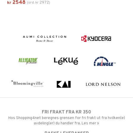
2548
2972
kr
(
ord.
kr
)
FRI FRAKT FRA KR 350
Hos Shopping4net beregnes grensen for fri frakt ut fra hvilken(e)
avdeling(er) du handler fra. Les mer »