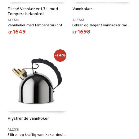
Plissé Vannkoker 1,7 L med
Vannkoker
Temperaturkontroll
ALESSI
ALESSI
Vannkoker med temperaturkontroll, i termoplast.
Lekker og elegant vannkoker med en fugl på tuten som fløyter når vannet koker. Vannkokeren er magnetisk og i rustfritt stål. Håndtaket, fuglen og kroppen er i plast og finnes i tre ulike farger.
1649
1698
kr
kr
-14%
Plystrende vannkoker
ALESSI
Stilren og kraftig vannkoker designet av Richard Sapper.