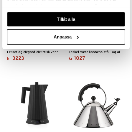
samlat in när du har använt deras tjänster. Du godkänner
våra cookies vid fortsatt användande av vår webbplats.
Tillåt alla
Elektrisk Vannkoker
Anpassa
Eva Solo Nordic Kitchen
Induksjonsvannkoker
ALESSI
EVA SOLO
Lekker og elegant elektrisk vannkoker i rustfritt stål, med en fugl på tuten som "plystrer" når vannet koker. Håndtaket, fuglen og knoppen er i plast og finnes i tre ulike farger.
Takket være kannens stål- og aluminiumskonstruksjon i bunnen er det raskt å koke vann til kaffe, te eller matlaging på induksjonstoppen.
3223
1027
kr
kr