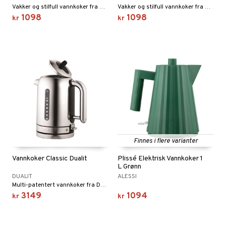
moskanner
e tallerkener
ring
Vakker og stilfull vannkoker fra Alessi.
Vakker og stilfull vannkoker fra Alessi.
1098
1098
moskopper
tallerkener
kr
kr
r & kroker
uter
s
varing
tøy
mstekstiler
oppbevaring og kurver
en & Putevar
 & Pledd
liv
t
ker
er & Pledd
r
tekstiler
us og Matere
ål & svar
gesett
 Grilltilbehør
rodukt
g tepper
dskap
elingen
Finnes i flere varianter
uter
r/potter
Vannkoker Classic Dualit
Plissé Elektrisk Vannkoker 1
mstekstiler
 insektsbeskyttelse
L Grønn
DUALIT
ALESSI
en og Putevar
Multi-patentert vannkoker fra Dualit Classic.
3149
1094
er og Tepper
rsbelysning
kr
kr
gesett
e