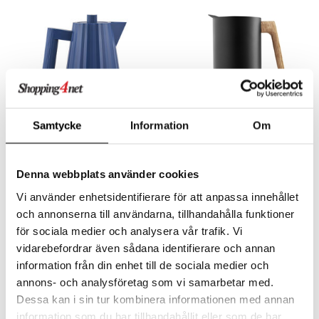
Samtycke
Information
Om
Finnes i flere varianter
Plissé Elektrisk Vannkoker 1
Eva Solo Nordic Kitchen
L Blå
Vannkoker Svart
Denna webbplats använder cookies
ALESSI
EVA SOLO
Nordic Kitchen Vannkoker i sort med et maskulint uttrykk som mykes opp på en elegant måte av håndtaket i oljet eik.
Vi använder enhetsidentifierare för att anpassa innehållet
1098
1926
kr
kr
och annonserna till användarna, tillhandahålla funktioner
för sociala medier och analysera vår trafik. Vi
vidarebefordrar även sådana identifierare och annan
information från din enhet till de sociala medier och
annons- och analysföretag som vi samarbetar med.
Dessa kan i sin tur kombinera informationen med annan
information som du har tillhandahållit eller som de har