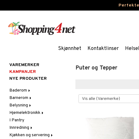
Perfekt
Skjønnhet
Kontaktlinser
Helse
VAREMERKER
Puter og Tepper
KAMPANJER
NYE PRODUKTER
Baderom
Barnerom
Baderomsinnredning
Belysning
Baderomstekstiler
Barnelamper
Hjemelektronikk
Baderomstilbehør
Barnemøbler
Belysningstilbehør
I Pantry
Barneromsdekorasjon
Innelamper
Lyd
Innredning
Barneromsoppbevaring
LED-lys
Bordlamper
Kjøkken og servering
Barneromstekstiler
Lyselykter og lysestaker
Dekorasjoner
Taklamper