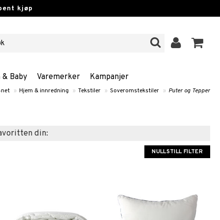
pent kjøp
n & Baby
Varemerker
Kampanjer
4net
»
Hjem & innredning
»
Tekstiler
»
Soveromstekstiler
»
Puter og Tepper
favoritten din:
NULLSTILL FILTER