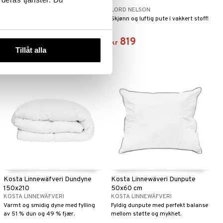
LORD NELSON
LORD NELSON
Mikrofiberdekke fra Lord Nelson.
Skjønn og luftig pute i vakkert stoff!
729
819
kr
kr
Tillåt alla
Kosta Linnewäfveri Dundyne
Kosta Linnewäveri Dunpute
150x210
50x60 cm
KOSTA LINNEWÄFVERI
KOSTA LINNEWÄFVERI
Varmt og smidig dyne med fylling
Fyldig dunpute med perfekt balanse
av 51 % dun og 49 % fjær.
mellom støtte og mykhet.