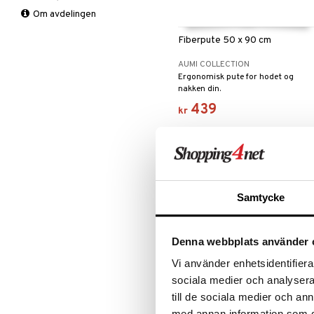
Spesialkniver
Tallerkener
Flasker
Om avdelingen
Krukker/potter
Vin- og bartilbehør
Matbokser
Asjetter
Mygg- &
Fiberpute 50 x 90 cm
insektsbeskyttelse
Termoskanner
Dype tallerkener
Piknik
Termoskopper
Mattallerkener
AUMI COLLECTION
Ergonomisk pute for hodet og
Utendørsbelysning
nakken din.
Varmere
439
kr
Samtycke
Denna webbplats använder 
Vi använder enhetsidentifierar
sociala medier och analysera 
till de sociala medier och a
Pute Mikrofiber Medium 50x60
med annan information som du 