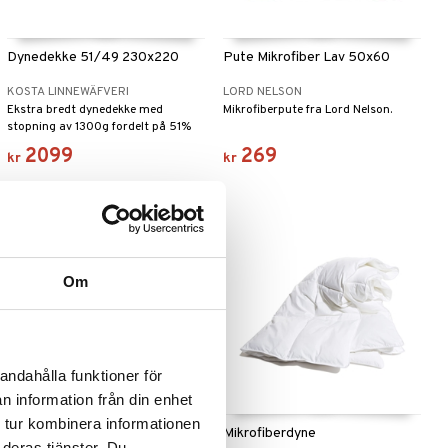
Dynedekke 51/49 230x220
Pute Mikrofiber Lav 50x60
KOSTA LINNEWÄFVERI
LORD NELSON
Ekstra bredt dynedekke med
Mikrofiberpute fra Lord Nelson.
stopning av 1300g fordelt på 51%
dun og 49% fjær
2099
269
kr
kr
Om
andahålla funktioner för
n information från din enhet
 tur kombinera informationen
Dekke Mikrofiber Varm 150x210
Mikrofiberdyne
 deras tjänster. Du