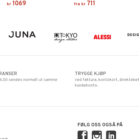
1069
711
kr
fra
kr
av luksuriøs Tussah-silke og
former seg etter kroppen og gjør at
polyester.
brukeren føler seg rolig og mindre
stresset.
RANSER
TRYGGE KJØP
 14.00 sendes normalt ut samme
ved faktura, kontokort, direktebet
kundekonto.
FØLG OSS OGSÅ PÅ