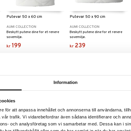
Putevar 50 x 60 cm
Putevar 50 x 90 cm
AUMI COLLECTION
AUMI COLLECTION
Beskytt putene dine for et renere
Beskytt putene dine for et renere
sovemiljø.
sovemiljø.
199
239
kr
kr
Information
cookies
e för att anpassa innehållet och annonserna till användarna, tillh
vår trafik. Vi vidarebefordrar även sådana identifierare och anna
nnons- och analysföretag som vi samarbetar med. Dessa kan i sin
Pute Mikrofiber Høy 50x60
Dekke Mikrofiber Medium
har tillhandahållit eller som de har samlat in när du har använt