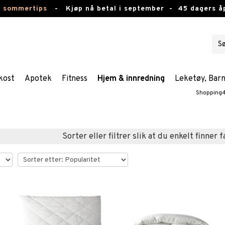
e sommertips
-
Kjøp nå betal i september -
45 dagers å
kost
Apotek
Fitness
Hjem & innredning
Leketøy, Bar
Shopping
Sorter eller filtrer slik at du enkelt finner 