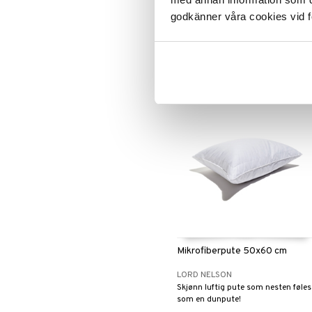
LORD NELSON
godkänner våra cookies vid f
Mikrofiberpute fra Lord Nelson.
389
kr
Mikrofiberpute 50x60 cm
LORD NELSON
Skjønn luftig pute som nesten føles
som en dunpute!