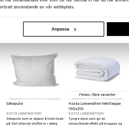
150x210
LORD NELSON
LORD NELSON
ortsatt användande av vår webbplats.
Mikrofiberpute fra Lord Nelson.
Mikrofiberdekke fra Lord Nelson.
329
399
kr
kr
Anpassa
Finnes i flere varianter
Silkepute
Kosta Linnewäferi Vektteppe
150x210
KOSTA LINNEWÄFVERI
KOSTA LINNEWÄFVERI
Silkepute som er skjønn å hvile hode
Tyngre dyne som gir en
på. Det ytterste stoffet er i deilig
omsluttende effekt på kroppen og
myk bomull percale. Fyllingen består
bidrar til bedre søvnkvalitet, dynen