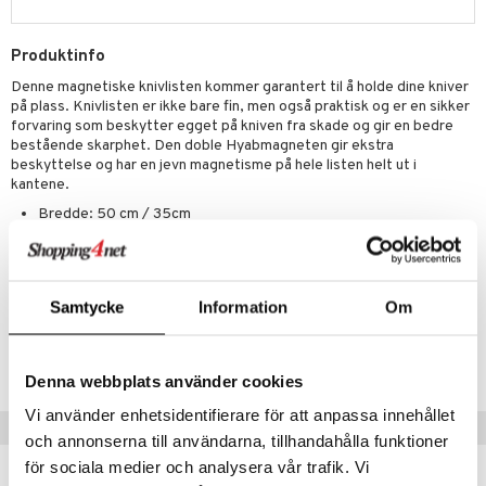
way / Outdoor
sker
ener
Produktinfo
bokser
etter
 bartilbehør
Denne magnetiske knivlisten kommer garantert til å holde dine kniver
på plass. Knivlisten er ikke bare fin, men også praktisk og er en sikker
moskanner
e tallerkener
ring
forvaring som beskytter egget på kniven fra skade og gir en bedre
bestående skarphet. Den doble Hyabmagneten gir ekstra
moskopper
tallerkener
beskyttelse og har en jevn magnetisme på hele listen helt ut i
kantene.
r & kroker
uter
Bredde: 50 cm / 35cm
s
varing
tøy
mstekstiler
Høyde: 6 cm
oppbevaring og kurver
en & Putevar
 & Pledd
liv
t
ker
er & Pledd
r
tekstiler
us og Matere
Samtycke
Information
Om
ål & svar
Artikkelnr.
gesett
 Grilltilbehør
IMB37-35-J9
rodukt
Denna webbplats använder cookies
g tepper
dskap
elingen
Vi använder enhetsidentifierare för att anpassa innehållet
uter
r/potter
Populære produkter
och annonserna till användarna, tillhandahålla funktioner
mstekstiler
 insektsbeskyttelse
för sociala medier och analysera vår trafik. Vi