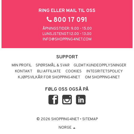
RING ELLER MAIL TIL OSS
800 17 091
ÅPNINGSTIDER: 9.00 - 15.00
LUNSJSTENGT 12.00 - 13.00
INFO@SHOPPING4NET.COM
SUPPORT
MIN PROFIL
SPØRSMÅL & SVAR
GLEMT KUNDEOPPLYSNINGER
KONTAKT
BLI AFFILIATE
COOKIES
INTEGRITETSPOLICY
KJØPSVILKÅR FOR SHOPPING4NET
OM SHOPPING4NET
FØLG OSS OGSÅ PÅ
© 2026 SHOPPING4NET
•
SITEMAP
NORGE