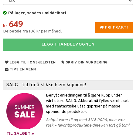
vtilbehør
På lager, sendes umiddelbart
kekniver
649
kr
FRI FRAKT!
ærebrett
Delbetale fra 106 kr per måned.
elle- og grønnsakskniver
LEGG I HANDLEVOGNEN
sialkniver
LEGG TIL I ØNSKELISTEN
SKRIV DIN VURDERING
TIPS EN VENN
ingsfat og Skåler
k og Rydding
SALG - tid for å klikke hjem kuppene!
og bakeformer
Benytt anledningen til å gjøre kupp under
vårt store SALG. Akkurat nå fylles varehuset
 krydderkvern
med fantastiske utsalgspriser på masse
spennende produkter.
ngstilbehør
Salget varer til og med 31/8 2026, men vær
anner
rask – favorittproduktene dine kan fort gå tom!
TIL SALGET »