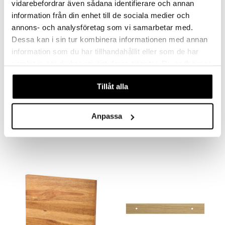
vidarebefordrar även sådana identifierare och annan
en og Putevar
information från din enhet till de sociala medier och
er og Tepper
rsbelysning
annons- och analysföretag som vi samarbetar med.
gesett
Dessa kan i sin tur kombinera informationen med annan
e
information som du har tillhandahållit eller som de har
samlat in när du har använt deras tjänster. Du godkänner
våra cookies vid fortsatt användande av vår webbplats.
Tillåt alla
Kaya Knife stand to sider Acacia
Orrefors Jernverk Knivholder Akasie
DORRE
ORREFORS JERNVERK
Anpassa
341
565
kr
kr