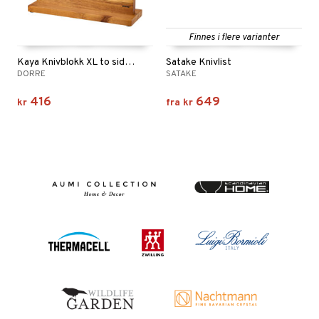
Finnes i flere varianter
Kaya Knivblokk XL to sider Akasie
Satake Knivlist
DORRE
SATAKE
416
649
kr
fra
kr