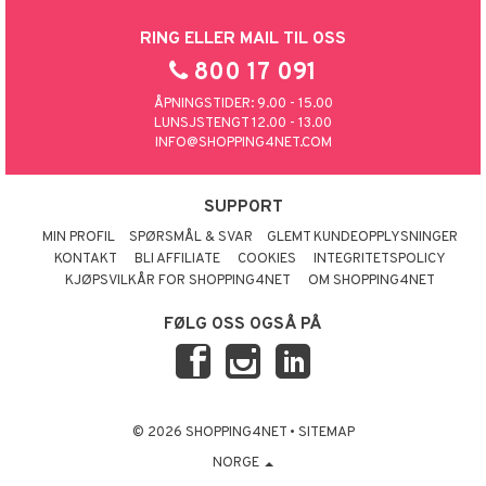
RING ELLER MAIL TIL OSS
800 17 091
ÅPNINGSTIDER: 9.00 - 15.00
LUNSJSTENGT 12.00 - 13.00
INFO@SHOPPING4NET.COM
SUPPORT
MIN PROFIL
SPØRSMÅL & SVAR
GLEMT KUNDEOPPLYSNINGER
KONTAKT
BLI AFFILIATE
COOKIES
INTEGRITETSPOLICY
KJØPSVILKÅR FOR SHOPPING4NET
OM SHOPPING4NET
FØLG OSS OGSÅ PÅ
© 2026 SHOPPING4NET
•
SITEMAP
NORGE