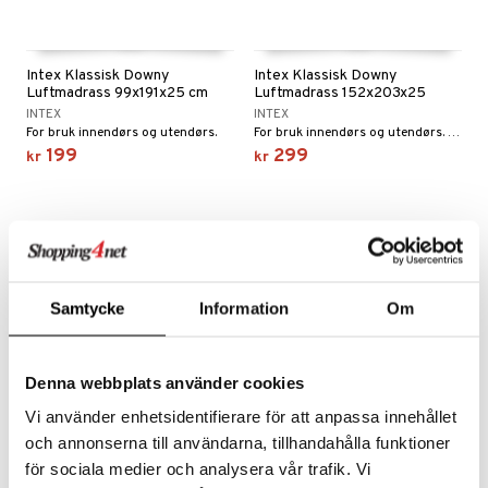
urer og Skulpturer
korasjon
 kjøkken
kker
ter og lysestaker
k
r & kroker
uter
Intex Klassisk Downy
Intex Klassisk Downy
Luftmadrass 99x191x25 cm
Luftmadrass 152x203x25
kker
ring og hyller
varing
tøy
cm
INTEX
INTEX
For bruk innendørs og utendørs.
For bruk innendørs og utendørs. Med lodden toppflate.
al Art
gere og kroker
kkeglass
oppbevaring og kurver
en & Putevar
bler
og Kasseroller
 & Pledd
199
299
kr
kr
er
ler
nk- og Cocktailglass
ker
er & Pledd
dningsmaskiner
ør
gdekorasjoner
oppbevaring og kurver
lass
gesett
re maskiner
og karaffeler
mpanjeglass
nder og elektrisk visper
noppbevaring
s
mstekstiler
ps- og Avecglass
dristere
nredskap
liv
Samtycke
Information
Om
t
glass
fe, Te og Espresso
tekstil
tekstiler
us og Matere
ål & svar
skey- og Cognacglass
nkoker
 Grilltilbehør
Denna webbplats använder cookies
rodukt
dkniver
g tepper
dskap
Vi använder enhetsidentifierare för att anpassa innehållet
elingen
och annonserna till användarna, tillhandahålla funktioner
vesett
ingsfat og Skåler
uter
r/potter
för sociala medier och analysera vår trafik. Vi
vsliper og Bryner
k og Rydding