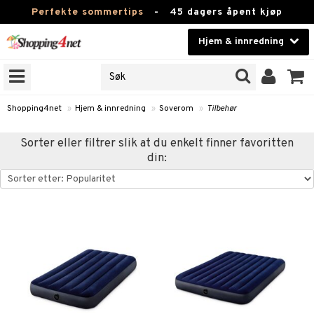
Perfekte sommertips
-
45 dagers åpent kjøp
Hjem & innredning
RKER
Skjønnhet
JER
ODUKTER
Kontaktlinser
Shopping4net
»
Hjem & innredning
»
Soverom
»
Tilbehør
Helsekost
m
Sorter eller filtrer slik at du enkelt finner favoritten
din:
Apotek
m
msinnredning
g
mstekstiler
amper
Fitness
tronikk
mstilbehør
øbler
ngstilbehør
Hjem & innredning
omsdekorasjon
mper
Leketøy, Barn & Baby
dlamper
ng
omsoppbevaring
s
Varemerker
lamper
og servering
omstekstiler
ter og lysestaker
sjoner
Kampanjer
er
ring
rsbelysning
 og duftspreder
behør