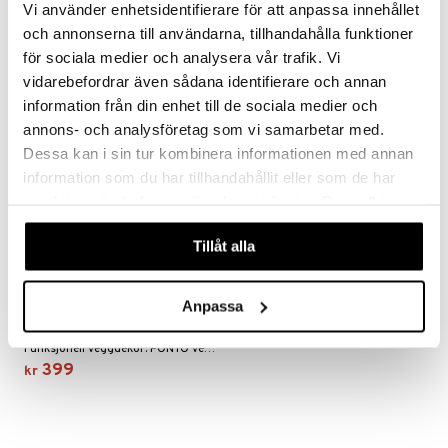
Vi använder enhetsidentifierare för att anpassa innehållet
679
449
kr
kr
och annonserna till användarna, tillhandahålla funktioner
för sociala medier och analysera vår trafik. Vi
vidarebefordrar även sådana identifierare och annan
information från din enhet till de sociala medier och
annons- och analysföretag som vi samarbetar med.
Dessa kan i sin tur kombinera informationen med annan
information som du har tillhandahållit eller som de har
samlat in när du har använt deras tjänster. Du godkänner
våra cookies vid fortsatt användande av vår webbplats.
Tillåt alla
Finnes i flere varianter
Blomus Ponto Veggkrok 4-
Anpassa
pack
BLOMUS
Funksjonell veggdekor: PONTO veggkroker kommer i et sett med fire i to forskjellige størrelser.
399
kr