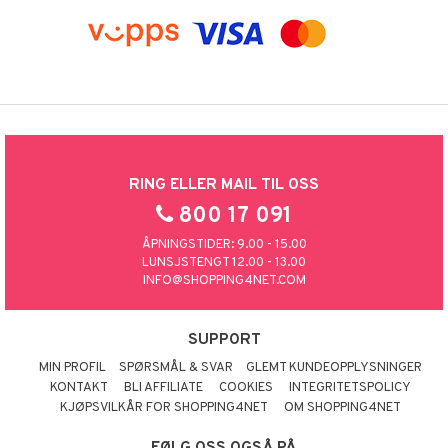
RING ELLER MAIL TIL OSS
800 17 091
ÅPNINGSTIDER: 9.00 - 15.00
LUNSJSTENGT 12.00 - 13.00
INFO@SHOPPING4NET.COM
SUPPORT
MIN PROFIL
SPØRSMÅL & SVAR
GLEMT KUNDEOPPLYSNINGER
KONTAKT
BLI AFFILIATE
COOKIES
INTEGRITETSPOLICY
KJØPSVILKÅR FOR SHOPPING4NET
OM SHOPPING4NET
FØLG OSS OGSÅ PÅ