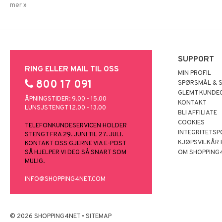
mer »
SUPPORT
RING ELLER MAIL TIL OSS
MIN PROFIL
800 17 091
SPØRSMÅL & 
GLEMT KUNDE
ÅPNINGSTIDER: 9.00 - 15.00
KONTAKT
LUNSJSTENGT 12.00 - 13.00
BLI AFFILIATE
COOKIES
TELEFONKUNDESERVICEN HOLDER
INTEGRITETSP
STENGT FRA 29. JUNI TIL 27. JULI.
KJØPSVILKÅR
KONTAKT OSS GJERNE VIA E-POST
SÅ HJELPER VI DEG SÅ SNART SOM
OM SHOPPING
MULIG.
INFO@SHOPPING4NET.COM
© 2026 SHOPPING4NET
•
SITEMAP