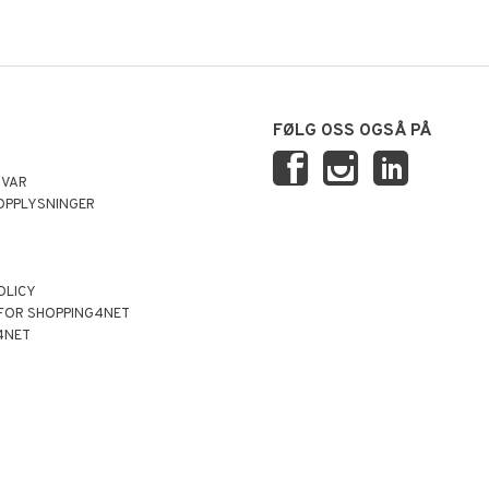
FØLG OSS OGSÅ PÅ
SVAR
OPPLYSNINGER
OLICY
 FOR SHOPPING4NET
4NET