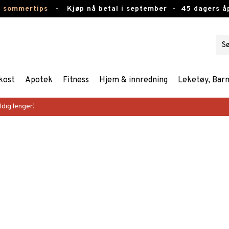
e sommertips
-
Kjøp nå betal i september -
45 dagers å
kost
Apotek
Fitness
Hjem & innredning
Leketøy, Bar
dig lenger!