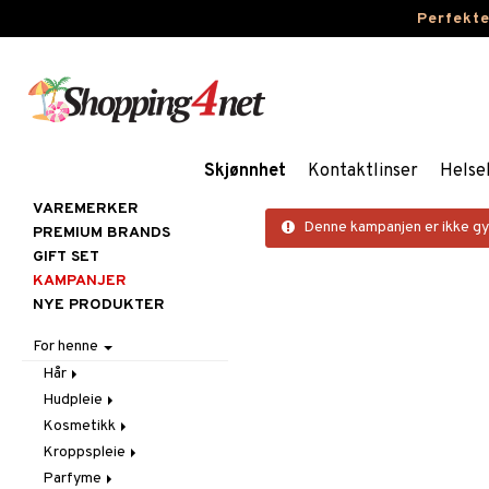
Perfekt
Skjønnhet
Kontaktlinser
Helse
VAREMERKER
Denne kampanjen er ikke gyl
PREMIUM BRANDS
GIFT SET
KAMPANJER
NYE PRODUKTER
For henne
Hår
Hudpleie
Accessoarer
Kosmetikk
Balsam
Ansiktscremer
Kroppspleie
Børster / Kammer
Ansiktspleie
Gift Set
Fet hud
Parfyme
Elektroniske produkter
Brun uten sol
Hud
Badeprodukter
Normal hud
Ansiktsvann