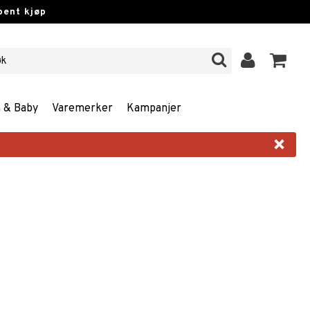
pent kjøp
n & Baby
Varemerker
Kampanjer
×