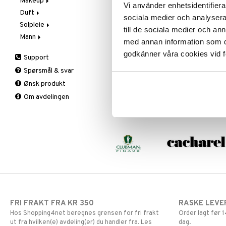
Makeup
Trinn 2: Eksfolier
Eksfoliering
Vi använder enhetsidentifierar
Duft
Trinn 3: Tilfør fukt
Fuktighetskremer
Bryn
sociala medier och analysera 
Solpleie
Hånd- og kroppspleie
Concealer
Aromatics Elixir
till de sociala medier och a
Mann
Øye- og leppepleie
Eyeliner
Calyx
Solbeskyttelse
med annan information som du 
Rens / Makeupfjerner
Foundation
Clinique Happy
3-Trinnssystemet for
godkänner våra cookies vid f
Support
menn
Serum
Leppestift
Clinique Happy for Men
Barbering
Spørsmål & svar
Lipgloss
Eksfoliering
Ønsk produkt
Lipliner
Fuktighetskremer
Om avdelingen
Makeupbørste
Skjegg
Maskara
Øyenskygge
Primer
Pudder
Rouge
FRI FRAKT FRA KR 350
RASKE LEVE
Hos Shopping4net beregnes grensen for fri frakt
Order lagt før
ut fra hvilken(e) avdeling(er) du handler fra. Les
dag.