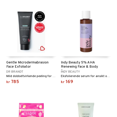
Gentle Microdermabrasion
Indy Beauty 5% AHA
Face Exfoliator
Renewing Face & Body
Serum
DR BRANDT
INDY BEAUTY
Mild dobbeltvirkende peeling for ansiktet fra Dr. Brandt
Eksfolierende serum for ansikt og kropp fra Indy Beauty
785
169
kr
kr