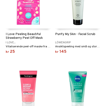
I Love Peeling Beautiful
Purify My Skin - Facial Scrub
Strawberry Peel Off Mask
I LOVE...
LÖWENGRIP
Vitaliserende peel-off maske fra I Love
Ansiktspeeling med små og store korn for økt glans fra Löwengrip
25
145
kr
kr