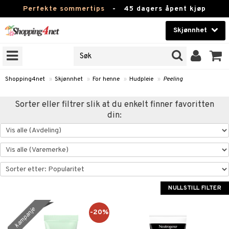
Perfekte sommertips
-
45 dagers åpent kjøp
Skjønnhet
RKER
Skjønnhet
M BRANDS
T
Kontaktlinser
Shopping4net
»
Skjønnhet
»
For henne
»
Hudpleie
»
Peeling
JER
Helsekost
Sorter eller filtrer slik at du enkelt finner favoritten
ODUKTER
din:
Apotek
e
Fitness
Hjem & innredning
essoarer
ie
Leketøy, Barn & Baby
NULLSTILL FILTER
lsam
iktscremer
Varemerker
ster / Kammer
 hud
iktspleie
kampanje
-20%
Kampanjer
ktroniske produkter
mal hud
iktsvann
n uten sol