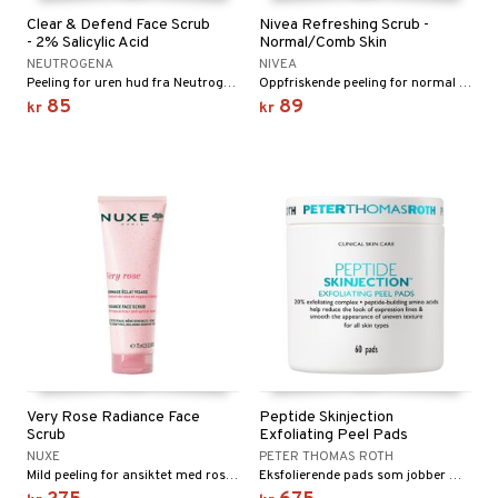
Clear & Defend Face Scrub
Nivea Refreshing Scrub -
- 2% Salicylic Acid
Normal/Comb Skin
NEUTROGENA
NIVEA
Peeling for uren hud fra Neutrogena
Oppfriskende peeling for normal til kombinert hud
85
89
kr
kr
Very Rose Radiance Face
Peptide Skinjection
Scrub
Exfoliating Peel Pads
NUXE
PETER THOMAS ROTH
Mild peeling for ansiktet med roseekstrakt og pulver fra aprikoskjerner
Eksfolierende pads som jobber mot aldringstegn