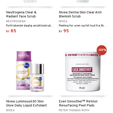
Neutrogena Clear &
Nivea Derma Skin Clear Anti
Radiant Face Scrub
Blemish Scrub
NEUTROGENA
NIVEA
Forfriskende daglig ansiktsskrubb med rosa grapefrukt og vitamin C
Peeling for uren og fet hud fra Nivea
85
95
kr
kr
-30%
Nivea Luminous630 Skin
Even Smoother™ Retinol
Glow Daily Liquid Exfoliant
Resurfacing Peel Pads
NIVEA
PETER THOMAS ROTH