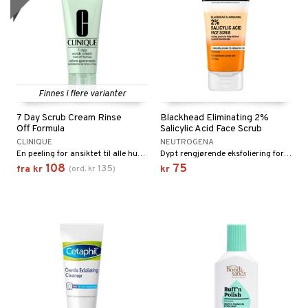
t Set
sitiv hud
-makeup remover
tset
avfall
r hud
gjøring
fjerning
farge
ker
kur
ecremer
Finnes i flere varianter
pakning
ling
7 Day Scrub Cream Rinse
Blackhead Eliminating 2%
Off Formula
Salicylic Acid Face Scrub
ve-in balsam
rum
CLINIQUE
NEUTROGENA
En peeling for ansiktet til alle hudtyper fra Clinique
Dypt rengjørende eksfoliering for daglig bruk fra Neutrogena
ampo
produkter
108
75
135
fra
kr
(
ord.
kr
)
kr
ling
sialprodukter
ns & Antifrizz
rsjampo
lettvesker
spray
tikk
ker
t Set
pleie
mebeskyttelse
d
eprodukter
me
s & Gelé
nzer & Highlighter
pper
ylotion
y spray
er