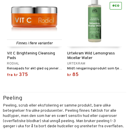
eco
Finnes i flere varianter
Vit C Brightening Cleansing
Urtekram Wild Lemongrass
Pads
Micellar Water
RODIAL
URTEKRAM
Rensepads for økt glød og jevnere hudtone fra Rodial
Mildt rengjøringsprodukt som fjerner urenheter og sminke i ett enkelt sveip.
375
85
fra
kr
kr
Peeling
Peeling, scrub eller eksfoliering er samme produkt, bare ulike
betegnelser fra ulike produsenter. Peeling finnes faktisk for alle
hudtyper, men den som har en svært sensitiv hud eller cuperoser
(overflatiske blodkar) skal unngå peeling. Man bruker peeling 1-3
ganger i uka for å ta bort døde hudceller og urenheter fra overflaten.