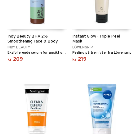
Indy Beauty BHA 2%
Instant Glow - Triple Peel
Smoothening Face & Body
Mask
Serum
INDY BEAUTY
LÖWENGRIP
Eksfolierende serum for ansikt og kropp fra Indy Beauty
Peeling på tre nivåer fra Löwengrip
209
219
kr
kr