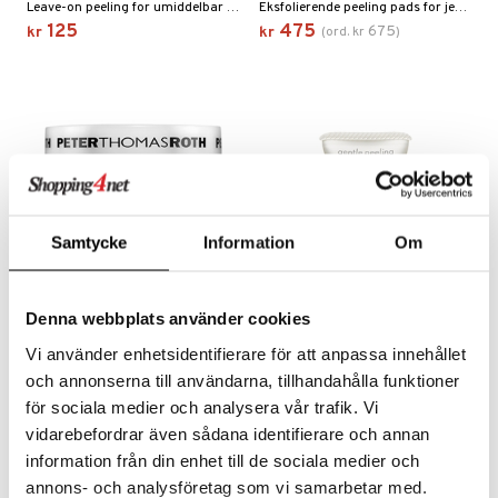
Leave-on peeling for umiddelbar glød fra Nivea
Eksfolierende peeling pads for jevnere og jevnere hud fra Peter Thomas Roth
125
475
675
kr
kr
(
ord.
kr
)
Samtycke
Information
Om
Finnes i flere varianter
Denna webbplats använder cookies
Pumpkin Enzyme Mask
Gentle Peeling
Vi använder enhetsidentifierare för att anpassa innehållet
och annonserna till användarna, tillhandahålla funktioner
PETER THOMAS ROTH
ROSENSERIEN
Peelende maske fra Peter Thomas Roth
Mild, skånsom peelingkrem med veldig små korn av mikronisert pimpestein. Tar bort døde hudceller og gir huden en frisk glød. Gjør også rent i porene og er bra mot hudormer.
för sociala medier och analysera vår trafik. Vi
509
289
fra
kr
kr
vidarebefordrar även sådana identifierare och annan
information från din enhet till de sociala medier och
annons- och analysföretag som vi samarbetar med.