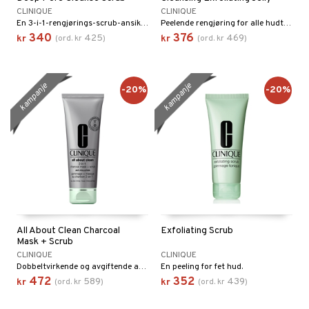
n
CLINIQUE
CLINIQUE
produkter
d- og kroppspleie
cealer
matics Elixir
En 3-i-1-rengjørings-scrub-ansiktsmaske som umiddelbart reduserer synligheten av porer fra Clinique
Peelende rengjøring for alle hudtyper fra Clinique
e
340
376
425
469
kr
(
ord.
kr
)
kr
(
ord.
kr
)
sialprodukter
- og leppepleie
liner
yx
beskyttelse
lettvesker
s / Makeupfjerner
ndation
nique Happy
rinnssystemet for menn
kampanje
kampanje
-20%
-20%
rum
pestift
nique Happy for Men
bering
gloss
foliering
liner
tighetskremer
eupbørste
egg
kara
enskygge
All About Clean Charcoal
Exfoliating Scrub
mer
Mask + Scrub
CLINIQUE
CLINIQUE
dder
Dobbeltvirkende og avgiftende ansiktsmaske og peeling fra Clinique
En peeling for fet hud.
472
352
589
439
uge
kr
(
ord.
kr
)
kr
(
ord.
kr
)