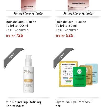
Finnes i flere varianter
Finnes i flere varianter
Bois de Oud - Eau de
Bois de Oud - Eau de
Toilette 100 ml
Toilette 50 ml
KARL LAGERFELD
KARL LAGERFELD
725
525
fra
kr
fra
kr
nyhet
nyhet
Curl Round Trip Defining
Hydra-Gel Eye Patches 3
Serum 150 ml
par