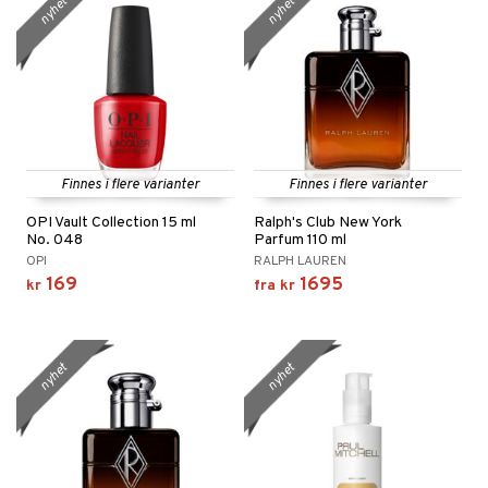
nyhet
nyhet
Finnes i flere varianter
Finnes i flere varianter
OPI Vault Collection 15 ml
Ralph's Club New York
No. 048
Parfum 110 ml
OPI
RALPH LAUREN
169
1695
kr
fra
kr
nyhet
nyhet