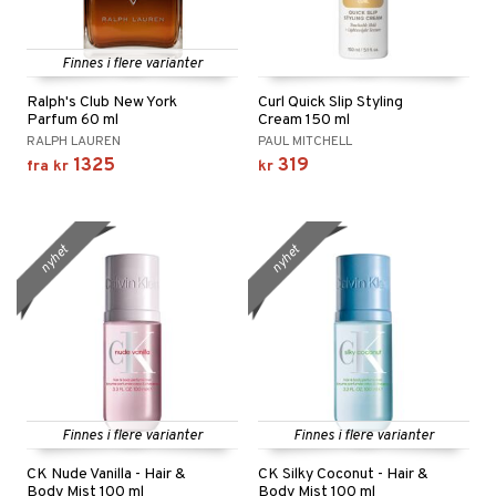
Finnes i flere varianter
Ralph's Club New York
Curl Quick Slip Styling
Parfum 60 ml
Cream 150 ml
RALPH LAUREN
PAUL MITCHELL
1325
319
fra
kr
kr
nyhet
nyhet
Finnes i flere varianter
Finnes i flere varianter
CK Nude Vanilla - Hair &
CK Silky Coconut - Hair &
Body Mist 100 ml
Body Mist 100 ml