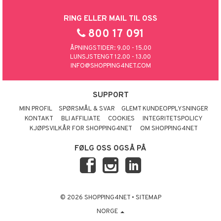
RING ELLER MAIL TIL OSS
800 17 091
ÅPNINGSTIDER: 9.00 - 15.00
LUNSJSTENGT 12.00 - 13.00
INFO@SHOPPING4NET.COM
SUPPORT
MIN PROFIL
SPØRSMÅL & SVAR
GLEMT KUNDEOPPLYSNINGER
KONTAKT
BLI AFFILIATE
COOKIES
INTEGRITETSPOLICY
KJØPSVILKÅR FOR SHOPPING4NET
OM SHOPPING4NET
FØLG OSS OGSÅ PÅ
© 2026 SHOPPING4NET
•
SITEMAP
NORGE