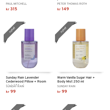
PAUL MITCHELL
PETER THOMAS ROTH
315
149
kr
kr
nyhet
nyhet
Sunday Rain Lavender
Warm Vanilla Sugar Hair +
Cederwood Pillow + Room
Body Mist 250 ml
Mist 250 ml
SUNDAY RAIN
SUNDAY RAIN
99
99
kr
kr