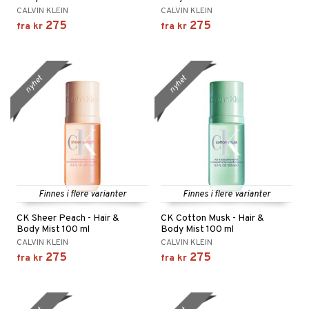
CALVIN KLEIN
CALVIN KLEIN
275
275
fra
kr
fra
kr
nyhet
nyhet
Finnes i flere varianter
Finnes i flere varianter
CK Sheer Peach - Hair &
CK Cotton Musk - Hair &
Body Mist 100 ml
Body Mist 100 ml
CALVIN KLEIN
CALVIN KLEIN
275
275
fra
kr
fra
kr