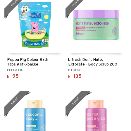
nyhet
nyhet
Peppa Pig Colour Bath
b.fresh Don't Hate,
Tabs 9 stk/pakke
Exfoliate - Body Scrub 200
gram
PEPPA PIG
B.FRESH
95
135
kr
kr
nyhet
nyhet