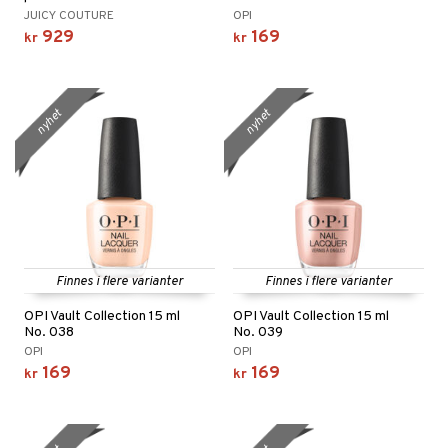
liner
tighetskremer
JUICY COUTURE
OPI
elingen
929
169
eupbørste
kr
kr
egg
kara
enskygge
nyhet
nyhet
mer
dder
uge
Finnes i flere varianter
Finnes i flere varianter
OPI Vault Collection 15 ml
OPI Vault Collection 15 ml
No. 038
No. 039
OPI
OPI
169
169
kr
kr