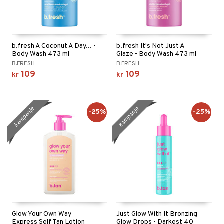
b.fresh A Coconut A Day... -
b.fresh It's Not Just A
Body Wash 473 ml
Glaze - Body Wash 473 ml
B.FRESH
B.FRESH
109
109
kr
kr
kampanje
kampanje
-25%
-25%
Glow Your Own Way
Just Glow With It Bronzing
Express Self Tan Lotion
Glow Drops - Darkest 40