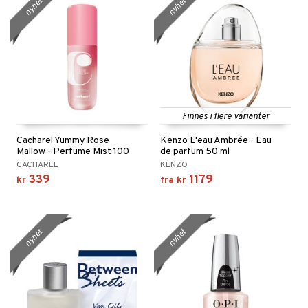
nyhet
nyhet
Finnes i flere varianter
Cacharel Yummy Rose
Kenzo L'eau Ambrée - Eau
Mallow - Perfume Mist 100
de parfum 50 ml
ml
CACHAREL
KENZO
339
1179
kr
fra
kr
nyhet
nyhet