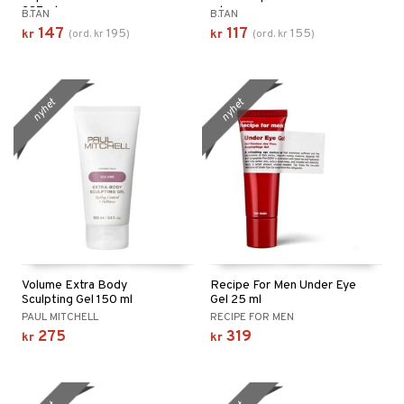
237 ml
ml
B.TAN
B.TAN
147
117
195
155
kr
(
ord.
kr
)
kr
(
ord.
kr
)
nyhet
nyhet
Volume Extra Body
Recipe For Men Under Eye
Sculpting Gel 150 ml
Gel 25 ml
PAUL MITCHELL
RECIPE FOR MEN
275
319
kr
kr