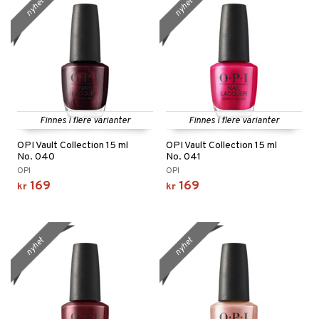
nyhet
nyhet
Finnes i flere varianter
Finnes i flere varianter
OPI Vault Collection 15 ml
OPI Vault Collection 15 ml
No. 040
No. 041
OPI
OPI
169
169
kr
kr
nyhet
nyhet