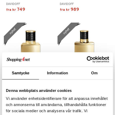
DAVIDOFF
DAVIDOFF
749
989
fra
kr
fra
kr
nyhet
nyhet
Finnes i flere varianter
Finnes i flere varianter
Samtycke
Information
Om
Jimmy Choo Man - Parfum
Jimmy Choo Man - Parfum
30 ml
50 ml
Denna webbplats använder cookies
JIMMY CHOO
JIMMY CHOO
769
959
fra
kr
fra
kr
Vi använder enhetsidentifierare för att anpassa innehållet
och annonserna till användarna, tillhandahålla funktioner
för sociala medier och analysera vår trafik. Vi