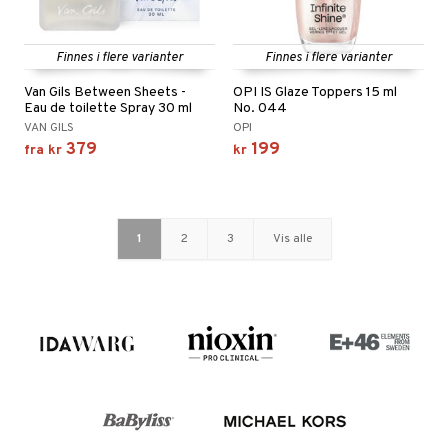
Finnes i flere varianter
Finnes i flere varianter
Van Gils Between Sheets -
OPI IS Glaze Toppers 15 ml
Eau de toilette Spray 30 ml
No. 044
VAN GILS
OPI
379
199
fra
kr
kr
1
2
3
Vis alle