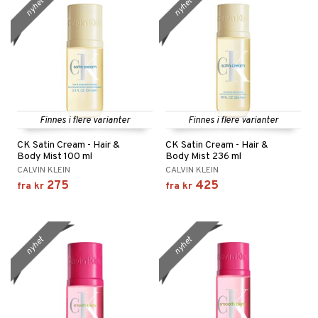
nyhet
nyhet
Finnes i flere varianter
Finnes i flere varianter
CK Satin Cream - Hair &
CK Satin Cream - Hair &
Body Mist 100 ml
Body Mist 236 ml
CALVIN KLEIN
CALVIN KLEIN
275
425
fra
kr
fra
kr
nyhet
nyhet