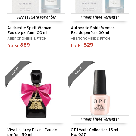
pa
umprodukter
egg & Bart
inser
Finnes i flere varianter
Finnes i flere varianter
produkter
UE
Authentic Spirit Woman -
Authentic Spirit Woman -
sialprodukter
nique
Eau de parfum 100 ml
Eau de parfum 30 ml
ABERCROMBIE & FITCH
ABERCROMBIE & FITCH
lettvesker
p 10
889
529
fra
kr
fra
kr
nn 1: Rens
ie
nn 2: Eksfolier
foliering
p
nyhet
nyhet
n 3: Tilfør fukt
tighetskremer
n
d- og kroppspleie
cealer
matics Elixir
e
- og leppepleie
liner
yx
beskyttelse
s / Makeupfjerner
ndation
nique Happy
rinnssystemet for menn
t
rum
pestift
nique Happy for Men
bering
Finnes i flere varianter
ål & svar
gloss
foliering
Viva La Juicy Elixir - Eau de
OPI Vault Collection 15 ml
rodukt
parfum 50 ml
No. 037