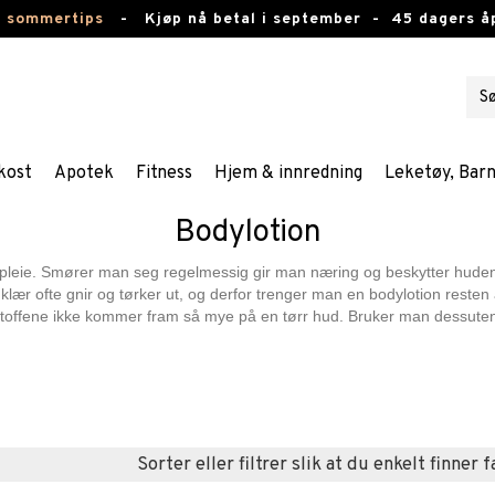
e sommertips
-
Kjøp nå betal i september -
45 dagers å
kost
Apotek
Fitness
Hjem & innredning
Leketøy, Bar
Bodylotion
spleie. Smører man seg regelmessig gir man næring og beskytter huden,
ær ofte gnir og tørker ut, og derfor trenger man en bodylotion resten
stoffene ikke kommer fram så mye på en tørr hud. Bruker man dessuten 
Sorter eller filtrer slik at du enkelt finner 