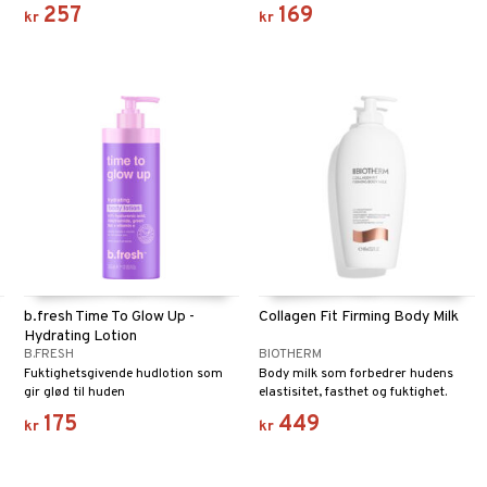
og gir umiddelbar lindring.
raskt absorberende, ikke-klebrig
257
169
kr
kr
tekstur som smelter inn i huden
uten å etterlate noen rester.
b.fresh Time To Glow Up -
Collagen Fit Firming Body Milk
Hydrating Lotion
B.FRESH
BIOTHERM
Fuktighetsgivende hudlotion som
Body milk som forbedrer hudens
gir glød til huden
elastisitet, fasthet og fuktighet.
175
449
kr
kr