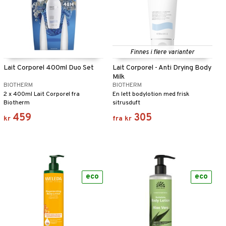
Uparfymert, fri for fargestoffer og
parabener.
Finnes i flere varianter
Lait Corporel 400ml Duo Set
Lait Corporel - Anti Drying Body
Milk
BIOTHERM
BIOTHERM
2 x 400ml Lait Corporel fra
En lett bodylotion med frisk
Biotherm
sitrusduft
459
305
kr
fra
kr
eco
eco