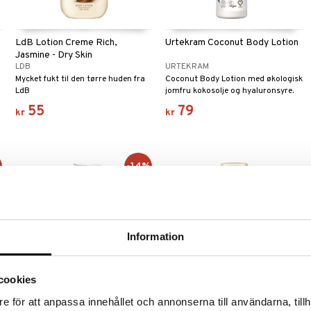
LdB Lotion Creme Rich,
Urtekram Coconut Body Lotion
Jasmine - Dry Skin
LDB
URTEKRAM
Mycket fukt til den tørre huden fra
Coconut Body Lotion med økologisk
LdB
jomfru kokosolje og hyaluronsyre.
55
79
kr
kr
%
-14%
Information
cookies
Finnes i flere varianter
e för att anpassa innehållet och annonserna till användarna, tillh
Embryolisse Lait Crème Fluid+
LdB Citrus Essence Body