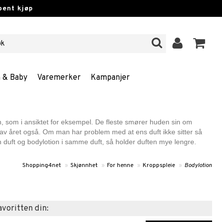
pent kjøp
n & Baby
Varemerker
Kampanjer
 som i ansiktet for eksempel. De fleste smører huden sin om
 av året også. Om man har problem med at ens duft ikke sitter så
duft og bodylotion i samme duft, så holder duften mye lengre.
Shopping4net
»
Skjønnhet
»
For henne
»
Kroppspleie
»
Bodylotion
favoritten din: