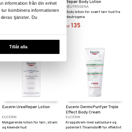
- Normal Skin
Repair Body Lotion
n information från din enhet
LDB
NEUTROGENA
 tur kombinera informationen
HudLotion med silke for en silkemyk
Body lotion for svært tørr hud fra
 deras tjänster. Du
hud fra LdB
Neutrogena
55
135
kr
kr
Tillåt alla
Eucerin UreaRepair Lotion
Eucerin DermoPurifyer Triple
Effect Body Cream
EUCERIN
EUCERIN
Mykgjørende lotion for tørr, stram
Kroppskrem med salisylsyre og
og kløende hud
patentert Thiamidol® for effektivt