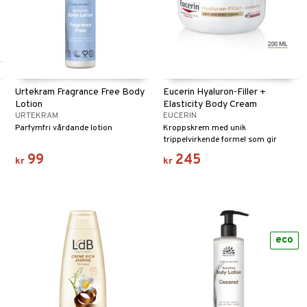
Urtekram Fragrance Free Body
Eucerin Hyaluron-Filler +
Lotion
Elasticity Body Cream
URTEKRAM
EUCERIN
Parfymfri vårdande lotion
Kroppskrem med unik
trippelvirkende formel som gir
elastisitet til moden hud.
99
245
kr
kr
eco