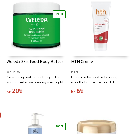
eco
Weleda Skin Food Body Butter
HTH Creme
WELEDA
HTH
Kremaktig myknende bodybutter
Hudkrem for ekstra tørre og
som gir intensiv pleie og næring til
utsatte hudpartier fra HTH
svært tørr hud samt beskytter mot
209
69
kr
kr
uttørking.
%
eco