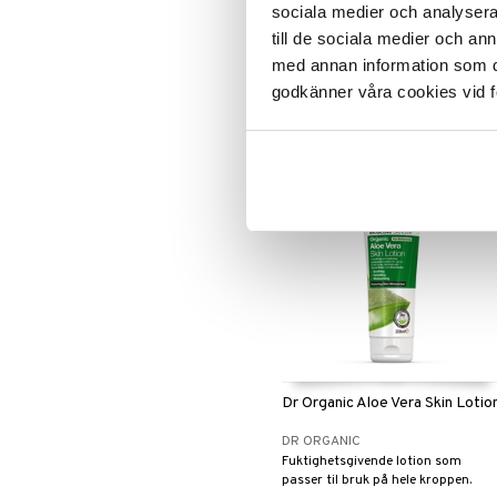
Body Cream
sociala medier och analysera 
ELIZABETH ARDEN
till de sociala medier och a
Kroppskrem med en frisk, tropisk
med annan information som du 
duft fra Elizabeth Arden
godkänner våra cookies vid f
299
(
ord.
kr
475
)
kr
Dr Organic Aloe Vera Skin Lotio
DR ORGANIC
Fuktighetsgivende lotion som
passer til bruk på hele kroppen.