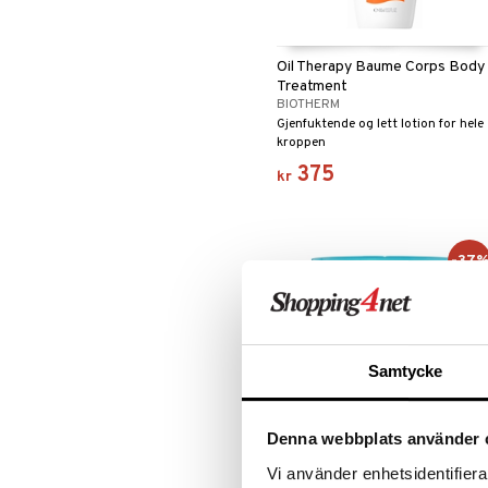
Oil Therapy Baume Corps Body
Treatment
BIOTHERM
Gjenfuktende og lett lotion for hele
kroppen
375
kr
-37
Samtycke
Denna webbplats använder 
Vi använder enhetsidentifierar
Green Tea Coconut Breeze -