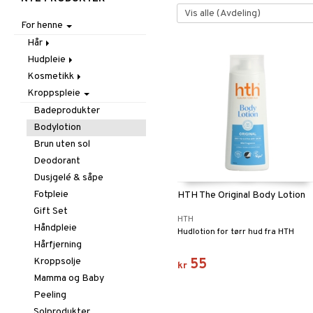
For henne
Hår
Hudpleie
Accessoarer
Kosmetikk
Balsam
Ansiktscremer
Kroppspleie
Børster / Kammer
Ansiktspleie
Gift Set
Fet hud
Elektroniske produkter
Brun uten sol
Hud
Normal hud
Ansiktsvann
Badeprodukter
Gift Set
Giftset
Lepper
Sensitiv hud
Øye-makeup remover
Bronzer & Highlighter
Bodylotion
Håravfall
Hårfjerning
Negler
Tørr hud
Rengjøring
Concealer
Balm
Brun uten sol
Hårfarge
Masker
Øyne
Farget Dagkrem
Leppeglans
Løsnegler
Deodorant
Hårkur
Øyecremer
Tillbehør
Foundation
Leppepenn
Neglelakk
Eyeliner / Kajal
Dusjgelé & såpe
Innpakning
Peeling
Primer
Leppestift
Neglepleie
Løsøyevipper
Make-up
Fotpleie
HTH The Original Body Lotion
Leave-in balsam
Serum
Pudder
Remover
Mascara
Øvrige
Gift Set
HTH
Sjampo
Solprodukter
Rouge
Tilbehør
Øyebryn
Pinsetter
Håndpleie
Hudlotion for tørr hud fra HTH
Styling
Spesialprodukter
Øyeskygge
Hårfjerning
Tørrsjampo
Toalettvesker
Glans & Antifrizz
Øyevippepleie
Kroppsolje
55
kr
Hårspray
Mamma og Baby
Lokker
Peeling
Varmebeskyttelse
Solprodukter