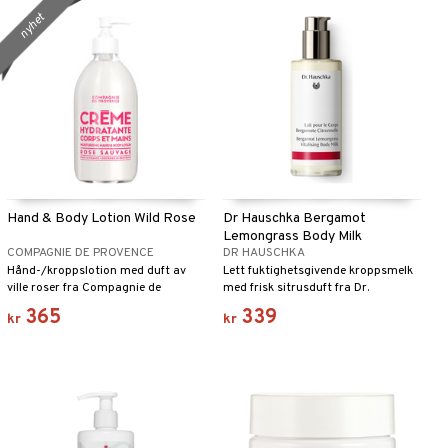
nyhet
Hand & Body Lotion Wild Rose
Dr Hauschka Bergamot
Lemongrass Body Milk
COMPAGNIE DE PROVENCE
DR HAUSCHKA
Hånd-/kroppslotion med duft av
Lett fuktighetsgivende kroppsmelk
ville roser fra Compagnie de
med frisk sitrusduft fra Dr.
Provence
Hauschka
365
339
kr
kr