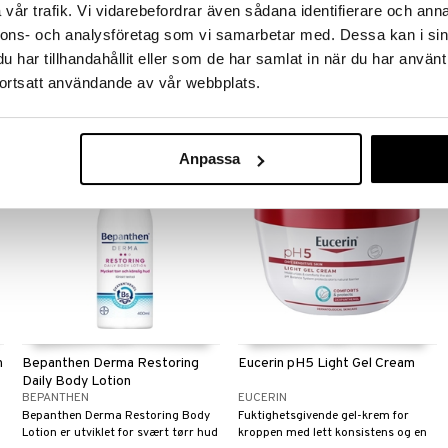
Lotion - Normal Skin
vår trafik. Vi vidarebefordrar även sådana identifierare och anna
EMBRYOLISSE
LDB
nnons- och analysföretag som vi samarbetar med. Dessa kan i sin
Allsidig lotion med
Body lotion for normal hud med
har tillhandahållit eller som de har samlat in när du har använt
fuktighetsgivende og pleiende
frisk duft av grapefrukt og appelsin
egenskaper
fra Ldb
ortsatt användande av vår webbplats.
125
55
(
ord.
kr
145
)
fra
kr
kr
Anpassa
n
Bepanthen Derma Restoring
Eucerin pH5 Light Gel Cream
Daily Body Lotion
BEPANTHEN
EUCERIN
Bepanthen Derma Restoring Body
Fuktighetsgivende gel-krem for
Lotion er utviklet for svært tørr hud
kroppen med lett konsistens og en