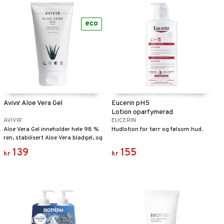
eco
Avivir Aloe Vera Gel
Eucerin pH5
Lotion oparfymerad
AVIVIR
EUCERIN
Aloe Vera Gel inneholder hele 98 %
Hudlotion for tørr og følsom hud.
ren, stabilisert Aloe Vera bladgel, og
brukes for behandling av solsvie,
139
155
kr
kr
mindre og ukompliserte sår på hud
og slimhinner som sprukne lepper,
ømme brystvortor etter amming og
barns røde romper, skrubbsår,
sprukne hender og føtter, småsår
etter f.eks. barbering. Aloe Vera Gel
er en myk og behagelig gel som ikke
svir. Aloe Vera Gel inneholder kun
gelé fra økologisk dyrkede planter.