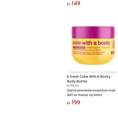
149
kr
b.fresh Cutie With A Booty -
Body Butter
B.FRESH
Oppstrammende bodylotion med
duft av mango og kokos
199
kr