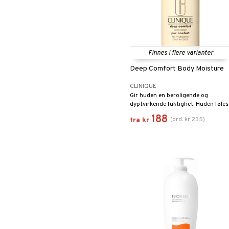
Toalettvesker
Rens / Makeupfjerner
Foundation
Clinique Happy
3-Trinnssystemet for
menn
Serum
Leppestift
Clinique Happy for Men
Barbering
Lipgloss
Eksfoliering
Lipliner
Fuktighetskremer
Makeupbørste
Finnes i flere varianter
Skjegg
Maskara
Deep Comfort Body Moisture
Øyenskygge
CLINIQUE
Primer
Gir huden en beroligende og
Pudder
dyptvirkende fuktighet. Huden føles
fuktmettet og i en behagelig
Rouge
188
(
ord.
kr
235
)
fra
kr
balanse.