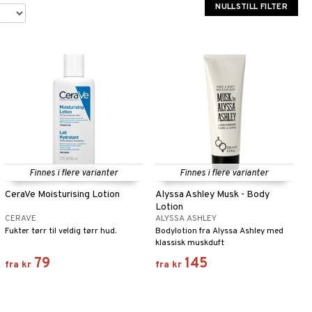
NULLSTILL FILTER
Finnes i flere varianter
Finnes i flere varianter
CeraVe Moisturising Lotion
Alyssa Ashley Musk - Body
Lotion
CERAVE
ALYSSA ASHLEY
Fukter tørr til veldig tørr hud.
Bodylotion fra Alyssa Ashley med
klassisk muskduft
79
145
fra
kr
fra
kr