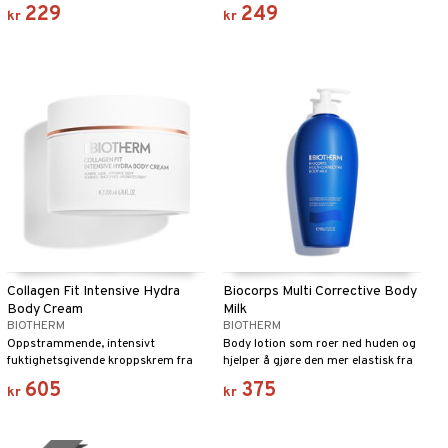
å redusere vedvarende urenheter og
229
249
kr
kr
merker etter akne på kroppen.
Collagen Fit Intensive Hydra
Biocorps Multi Corrective Body
Body Cream
Milk
BIOTHERM
BIOTHERM
Oppstrammende, intensivt
Body lotion som roer ned huden og
fuktighetsgivende kroppskrem fra
hjelper å gjøre den mer elastisk fra
Biotherm
Biotherm
605
375
kr
kr