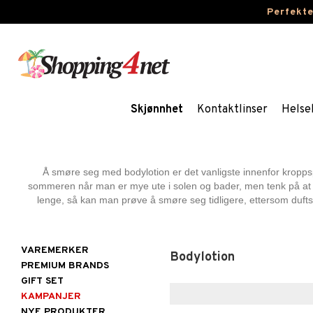
Perfekt
Skjønnhet
Kontaktlinser
Helse
Å smøre seg med bodylotion er det vanligste innenfor kropp
sommeren når man er mye ute i solen og bader, men tenk på at kl
lenge, så kan man prøve å smøre seg tidligere, ettersom duft
VAREMERKER
Bodylotion
PREMIUM BRANDS
GIFT SET
KAMPANJER
NYE PRODUKTER