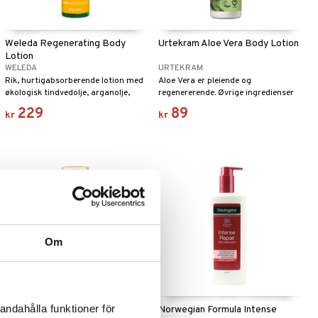
Weleda Regenerating Body
Urtekram Aloe Vera Body Lotion
Lotion
WELEDA
URTEKRAM
Rik, hurtigabsorberende lotion med
Aloe Vera er pleiende og
økologisk tindvedolje, arganolje,
regenererende. Øvrige ingredienser
kakaosmør og vitamin C.
er genuine og enkle og forhøyer
229
89
kr
kr
hverandres virkning.
Om
andahålla funktioner för
LdB Lotion Vitalizing Sweet Pea
Norwegian Formula Intense