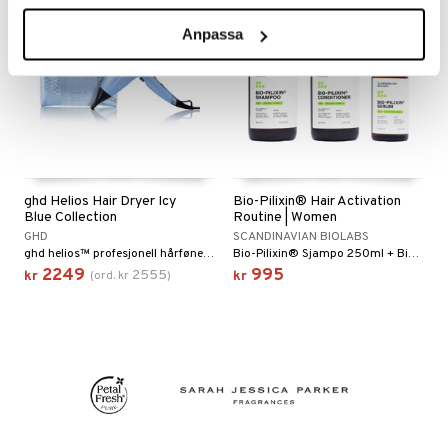
Anpassa
ghd Helios Hair Dryer Icy
Bio-Pilixin® Hair Activation
Blue Collection
Routine | Women
GHD
SCANDINAVIAN BIOLABS
ghd helios™ profesjonell hårføner i begrenset opplag farge + fin oppbevaringspose
Bio-Pilixin® Sjampo 250ml + Bio-Pilixin® Balsam 250ml + Bio-Pilixin® Serum 100ml
2249
995
2555
kr
(
ord.
kr
)
kr