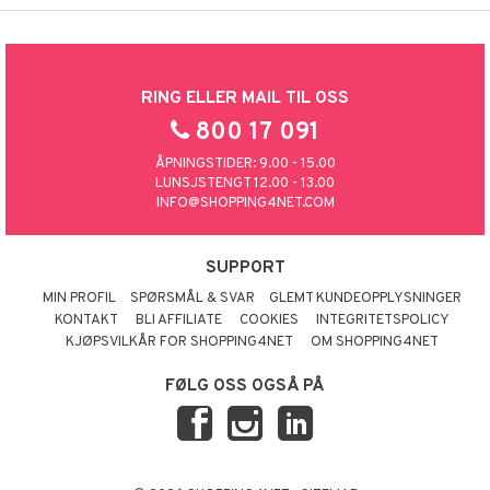
RING ELLER MAIL TIL OSS
800 17 091
ÅPNINGSTIDER: 9.00 - 15.00
LUNSJSTENGT 12.00 - 13.00
INFO@SHOPPING4NET.COM
SUPPORT
MIN PROFIL
SPØRSMÅL & SVAR
GLEMT KUNDEOPPLYSNINGER
KONTAKT
BLI AFFILIATE
COOKIES
INTEGRITETSPOLICY
KJØPSVILKÅR FOR SHOPPING4NET
OM SHOPPING4NET
FØLG OSS OGSÅ PÅ