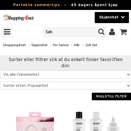
Perfekte sommertips
-
45 dagers åpent kjøp
Skjønnhet
RKER
Skjønnhet
M BRANDS
T
Kontaktlinser
Shopping4net
»
Skjønnhet
»
For henne
»
Hår
»
Gift Set
JER
Helsekost
Sorter eller filtrer slik at du enkelt finner favoritten
ODUKTER
din:
Apotek
e
Fitness
Hjem & innredning
NULLSTILL FILTER
essoarer
Leketøy, Barn & Baby
lsam
Varemerker
ster / Kammer
Kampanjer
ktroniske produkter