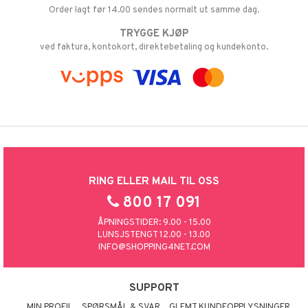
Order lagt før 14.00 sendes normalt ut samme dag.
TRYGGE KJØP
ved faktura, kontokort, direktebetaling og kundekonto.
RING ELLER MAIL TIL OSS
800 17 091
ÅPNINGSTIDER: 9.00 - 15.00
LUNSJSTENGT 12.00 - 13.00
INFO@SHOPPING4NET.COM
SUPPORT
MIN PROFIL
SPØRSMÅL & SVAR
GLEMT KUNDEOPPLYSNINGER