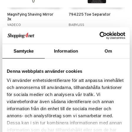
Magnifying Shaving Mirror
794225 Toe Separator
3x
VADECO
BABYLISS
Barberspeil med en forstørrende side fra Vadeco
Tåseparerer fra BaByliss
59
45
kr
kr
Samtycke
Information
Om
Denna webbplats använder cookies
Vi använder enhetsidentifierare för att anpassa innehållet
och annonserna till användarna, tillhandahålla funktioner
för sociala medier och analysera vår trafik. Vi
vidarebefordrar även sådana identifierare och annan
information från din enhet till de sociala medier och
annons- och analysföretag som vi samarbetar med.
Brushworks Luxury
Brushworks HD Jade Roller
Dessa kan i sin tur kombinera informationen med annan
Perfume Atomiser
BRUSHWORKS
BRUSHWORKS
information som du har tillhandahållit eller som de har