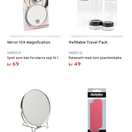
Mirror 10X Magnification
Refillable Travel Pack
VADECO
VADECO
Speil som kan forstørre opp til 10 ganger
Reisesett med tom plastemballasje for påfylling
69
49
kr
kr