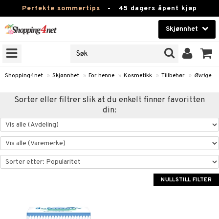
Perfekte sommertips
-
45 dagers åpent kjøp
Skjønnhet
RKER
Skjønnhet
M BRANDS
T
Kontaktlinser
Shopping4net
»
Skjønnhet
»
For henne
»
Kosmetikk
»
Tillbehør
»
Øvrige
JER
Helsekost
Sorter eller filtrer slik at du enkelt finner favoritten
ODUKTER
din:
Apotek
e
Fitness
Hjem & innredning
essoarer
ie
Leketøy, Barn & Baby
NULLSTILL FILTER
lsam
iktscremer
tikk
Varemerker
ster / Kammer
 hud
iktspleie
t Set
Kampanjer
ktroniske produkter
mal hud
iktsvann
n uten sol
d