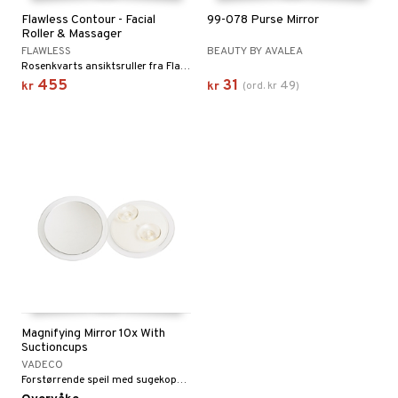
Flawless Contour - Facial
99-078 Purse Mirror
Roller & Massager
FLAWLESS
BEAUTY BY AVALEA
Rosenkvarts ansiktsruller fra Flawless
455
31
49
kr
kr
(
ord.
kr
)
Magnifying Mirror 10x With
Suctioncups
VADECO
Forstørrende speil med sugekopper fra Vadeco