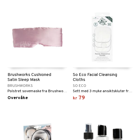
Brushworks Cushioned
So Eco Facial Cleansing
Satin Sleep Mask
Cloths
BRUSHWORKS
SO ECO
Polstret sovemaske fra Brushworks
Sett med 3 myke ansiktskluter fra So Eco
79
Overvåke
kr