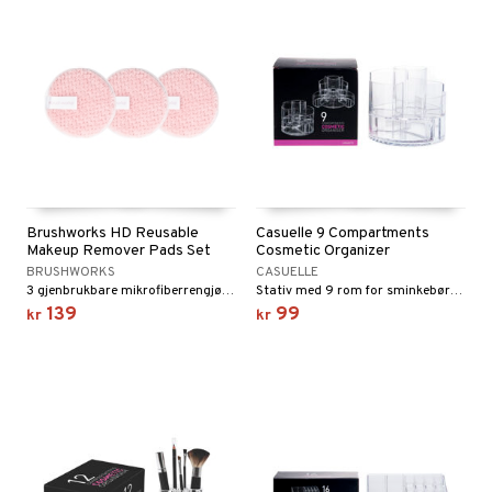
Brushworks HD Reusable
Casuelle 9 Compartments
Makeup Remover Pads Set
Cosmetic Organizer
BRUSHWORKS
CASUELLE
3 gjenbrukbare mikrofiberrengjøringsputer fra Brushworks
Stativ med 9 rom for sminkebørster, penner, smykker m.m.
139
99
kr
kr