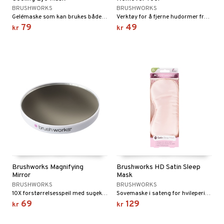
ndation
nique Happy
rinnssystemet for menn
BRUSHWORKS
BRUSHWORKS
rum
pestift
nique Happy for Men
Gelémaske som kan brukes både varmt og kaldt fra Brushworks
Verktøy for å fjerne hudormer fra Brushworks
bering
79
49
kr
kr
gloss
foliering
liner
tighetskremer
eupbørste
egg
kara
enskygge
mer
dder
uge
Brushworks Magnifying
Brushworks HD Satin Sleep
Mirror
Mask
BRUSHWORKS
BRUSHWORKS
10X forstørrelsesspeil med sugekopper fra Brushworks
Sovemaske i sateng for hvileperioder fra Brushworks
69
129
kr
kr