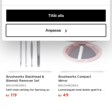
Påfyllbar parfymeflaske fra Brushworks
Jade roller fra Brushworks
samlat in när du har använt deras tjänster. Du godkänner
185
129
kr
kr
våra cookies vid fortsatt användande av vår webbplats.
Tillåt alla
Anpassa
Brushworks Blackhead &
Brushworks Compact
Blemish Remover Set
Mirror
BRUSHWORKS
BRUSHWORKS
Sett med verktøy for fjerning av hudormer fra Brushworks
Lommespeil med doble speil fra Brushworks
119
49
kr
kr