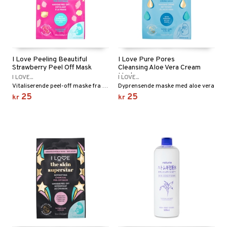
I Love Peeling Beautiful
I Love Pure Pores
Strawberry Peel Off Mask
Cleansing Aloe Vera Cream
Mask
I LOVE...
I LOVE...
Vitaliserende peel-off maske fra I Love
Dyprensende maske med aloe vera
25
25
kr
kr