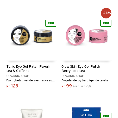
-23%
eco
eco
Tonic Eye Gel Patch Pu-erh
Glow Skin Eye Gel Patch
tea & Caffeine
Berry Iced tea
ORGANIC SHOP
ORGANIC SHOP
Fuktighetsgivende øyemaske som reduserer hevelse rundt øynene.
Avkjølende og beroligende te-ekstrakt som gir ekstra støtte til huden under øynene.
129
99
129
kr
kr
(
ord.
kr
)
eco