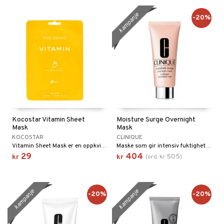
kampanje
-20%
Kocostar Vitamin Sheet
Moisture Surge Overnight
Mask
Mask
KOCOSTAR
CLINIQUE
Vitamin Sheet Mask er en oppkvikkende ansiktsmaske som gir huden et skikkelig energikick og ny glød.
Maske som gir intensiv fuktighet til huden gjennom hele natten.
29
404
505
kr
kr
(
ord.
kr
)
kampanje
kampanje
-20%
-20%