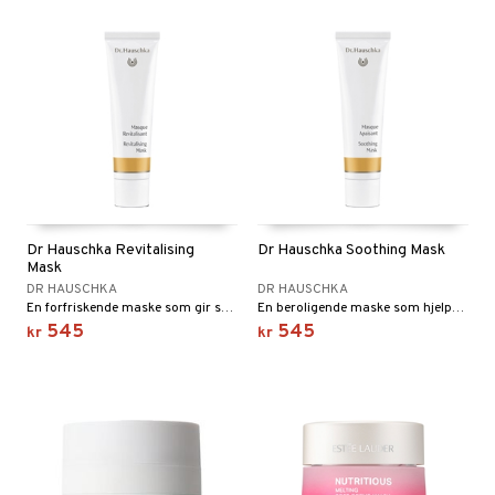
Dr Hauschka Revitalising
Dr Hauschka Soothing Mask
Mask
DR HAUSCHKA
DR HAUSCHKA
En forfriskende maske som gir supplerende, dyptgående pleie til uren og soltrøtt hud med store porer samt hud med tendens til kuperose.
En beroligende maske som hjelper sensitiv hud som har en tendens til rødhet og betennelse. Gir huden en jevn tone.
545
545
kr
kr