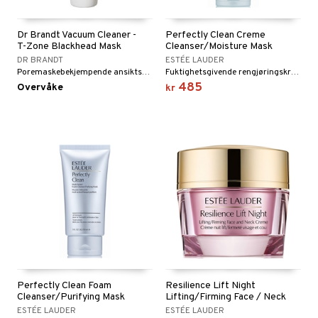
Dr Brandt Vacuum Cleaner -
Perfectly Clean Creme
T-Zone Blackhead Mask
Cleanser/Moisture Mask
DR BRANDT
ESTÉE LAUDER
Poremaskebekjempende ansiktsmaske fra Dr Brandt
Fuktighetsgivende rengjøringskrem som også kan brukes som fuktighetsmaske fra Estée Lauder.
485
Overvåke
kr
Perfectly Clean Foam
Resilience Lift Night
Cleanser/Purifying Mask
Lifting/Firming Face / Neck
ESTÉE LAUDER
ESTÉE LAUDER