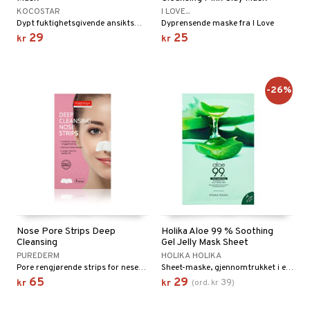
n
KOCOSTAR
I LOVE...
produkter
d- og kroppspleie
cealer
matics Elixir
Dypt fuktighetsgivende ansiktsmaske som gir huden en umiddelbar fuktboost og naturlig glød.
Dyprensende maske fra I Love
e
29
25
kr
kr
sialprodukter
- og leppepleie
liner
yx
beskyttelse
lettvesker
s / Makeupfjerner
ndation
nique Happy
rinnssystemet for menn
-26%
rum
pestift
nique Happy for Men
bering
gloss
foliering
liner
tighetskremer
eupbørste
egg
kara
enskygge
Nose Pore Strips Deep
Holika Aloe 99 % Soothing
mer
Cleansing
Gel Jelly Mask Sheet
PUREDERM
HOLIKA HOLIKA
dder
Pore rengjørende strips for nesen fra Purederm
Sheet-maske, gjennomtrukket i en fyldig gelé-essens basert på 99 % aloe vera fra Jeju-øya.
65
29
39
uge
kr
kr
(
ord.
kr
)