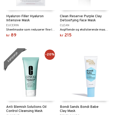
Hyaluron-Filler Hyaluron
Clean Reserve Purple Clay
Intensive Mask
Detoxifying Face Mask
EUCERIN
CLEAN
Sheetmaske som reduserer fine linjer og gir intensiv fuktighet.
Avgiftende og eksfolierende maske fra Clean
89
215
kr
kr
kampanje
-20%
Anti Blemish Solutions Oil
Bondi Sands Bondi Babe
Control Cleansing Mask
Clay Mask