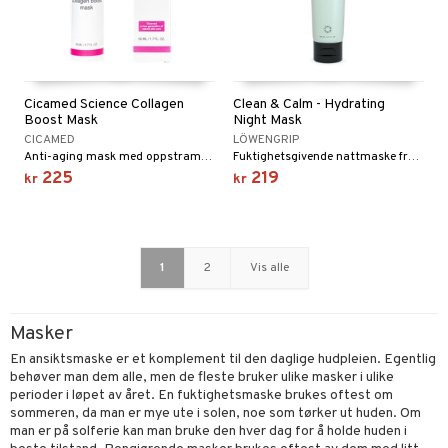
Cicamed Science Collagen
Clean & Calm - Hydrating
Boost Mask
Night Mask
CICAMED
LÖWENGRIP
Anti-aging mask med oppstrammende effekt fra Cicamed
Fuktighetsgivende nattmaske fra Löwengrip
225
219
kr
kr
1
2
Vis alle
Masker
En ansiktsmaske er et komplement til den daglige hudpleien. Egentlig
behøver man dem alle, men de fleste bruker ulike masker i ulike
perioder i løpet av året. En fuktighetsmaske brukes oftest om
sommeren, da man er mye ute i solen, noe som tørker ut huden. Om
man er på solferie kan man bruke den hver dag for å holde huden i