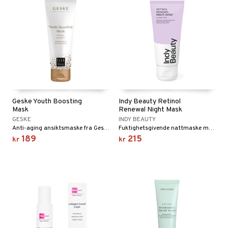
Geske Youth Boosting
Indy Beauty Retinol
Mask
Renewal Night Mask
GESKE
INDY BEAUTY
Anti-aging ansiktsmaske fra Geske
Fuktighetsgivende nattmaske med retinol fra Indy Beauty
189
215
kr
kr