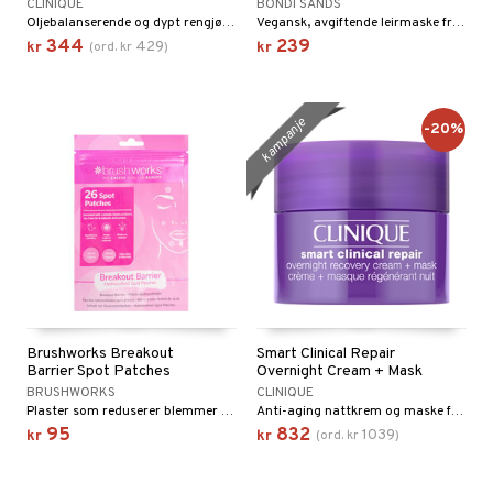
CLINIQUE
BONDI SANDS
Oljebalanserende og dypt rengjørende leirbasert maske fra Clinique
Vegansk, avgiftende leirmaske fra Bondi Sands
344
239
429
kr
(
ord.
kr
)
kr
kampanje
-20%
Brushworks Breakout
Smart Clinical Repair
Barrier Spot Patches
Overnight Cream + Mask
BRUSHWORKS
CLINIQUE
Plaster som reduserer blemmer og minsker rødhet
Anti-aging nattkrem og maske for ansikt og hals fra Clinique
95
832
1039
kr
kr
(
ord.
kr
)