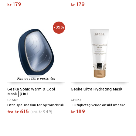
179
179
kr
kr
-35%
Finnes i flere varianter
Geske Sonic Warm & Cool
Geske Ultra Hydrating Mask
Mask | 9 in 1
GESKE
GESKE
Liten spa-maskin for hjemmebruk
Fuktighetsgivende ansiktsmaske fra Geske
615
189
949
fra
kr
(
ord.
kr
)
kr