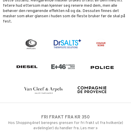
beste tilstand. Rengjørende masker brukes oftest av dem med litt
fetere hud ettersom man kjenner seg renere med dem, men alle
behøver den rengjørende effekten nå og da. Dessuten finnes det
masker som øker glansen i huden som de fleste bruker før de skal på
fest.
FRI FRAKT FRA KR 350
Hos Shopping4net beregnes grensen for fri frakt ut fra hvilken(e)
avdeling(er) du handler fra. Les mer »