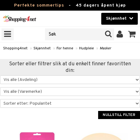
Perfekte sommertips
-
45 dagers åpent kjøp
Skjønnhet
RKER
Skjønnhet
M BRANDS
T
Kontaktlinser
Shopping4net
»
Skjønnhet
»
For henne
»
Hudpleie
»
Masker
JER
Helsekost
Sorter eller filtrer slik at du enkelt finner favoritten
ODUKTER
din:
Apotek
e
Fitness
Hjem & innredning
essoarer
ie
Leketøy, Barn & Baby
NULLSTILL FILTER
lsam
iktscremer
Varemerker
ster / Kammer
 hud
iktspleie
Kampanjer
ktroniske produkter
mal hud
iktsvann
n uten sol