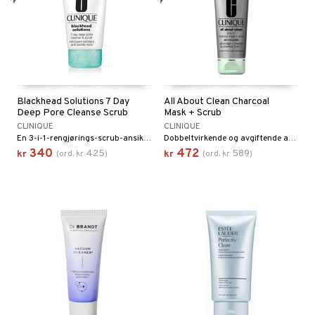
Blackhead Solutions 7 Day
All About Clean Charcoal
Deep Pore Cleanse Scrub
Mask + Scrub
CLINIQUE
CLINIQUE
En 3-i-1-rengjørings-scrub-ansiktsmaske som umiddelbart reduserer synligheten av porer fra Clinique
Dobbeltvirkende og avgiftende ansiktsmaske og peeling fra Clinique
340
472
425
589
kr
(
ord.
kr
)
kr
(
ord.
kr
)