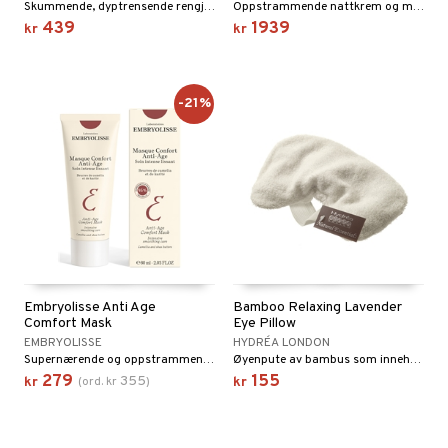
Skummende, dyptrensende rengjøring og maske fra Estée Lauder
Oppstrammende nattkrem og maske fra Estée Lauder
439
1939
kr
kr
-21%
Embryolisse Anti Age
Bamboo Relaxing Lavender
Comfort Mask
Eye Pillow
EMBRYOLISSE
HYDRÉA LONDON
Supernærende og oppstrammende anti-aldringsmaske fra Embryolisse
Øyenpute av bambus som inneholder lavendelblomster og ris fra Hydréa London
279
155
355
kr
(
ord.
kr
)
kr