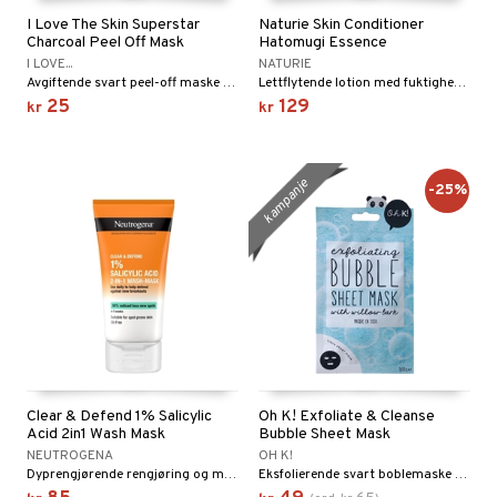
I Love The Skin Superstar
Naturie Skin Conditioner
Charcoal Peel Off Mask
Hatomugi Essence
I LOVE...
NATURIE
Avgiftende svart peel-off maske fra I Love
Lettflytende lotion med fuktighetsgivende perlebyggekstrakt for både ansikt og kropp.
25
129
kr
kr
kampanje
-25%
Clear & Defend 1% Salicylic
Oh K! Exfoliate & Cleanse
Acid 2in1 Wash Mask
Bubble Sheet Mask
NEUTROGENA
OH K!
Dyprengjørende rengjøring og maske i ett fra Neutrogena
Eksfolierende svart boblemaske for dyp rensing av huden fra koreansk OH K!