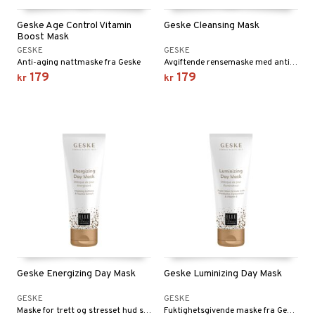
Geske Age Control Vitamin
Geske Cleansing Mask
Boost Mask
GESKE
GESKE
Anti-aging nattmaske fra Geske
Avgiftende rensemaske med anti-aldringseffekt
179
179
kr
kr
Geske Energizing Day Mask
Geske Luminizing Day Mask
GESKE
GESKE
Maske for trett og stresset hud som kan brukes daglig
Fuktighetsgivende maske fra Geske