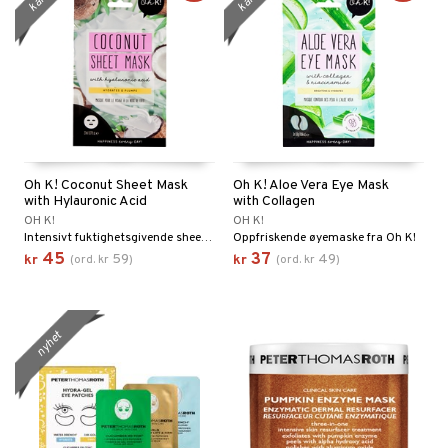
Oh K! Coconut Sheet Mask
Oh K! Aloe Vera Eye Mask
with Hylauronic Acid
with Collagen
OH K!
OH K!
Intensivt fuktighetsgivende sheetmaske fra Oh K!
Oppfriskende øyemaske fra Oh K!
45
37
59
49
kr
(
ord.
kr
)
kr
(
ord.
kr
)
nyhet