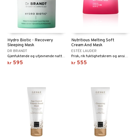
Hydro Biotic - Recovery
Nutritious Melting Soft
Sleeping Mask
Cream And Mask
DR BRANDT
ESTÉE LAUDER
Gjenfuktende og utjevnende natt-maske fra Dr Brandt
Frisk, rik fuktighetskrem og ansiktsmaske fra Estée Lauder
595
555
kr
kr