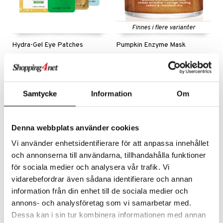
Finnes i flere varianter
Hydra-Gel Eye Patches
Pumpkin Enzyme Mask
PETER THOMAS ROTH
PETER THOMAS ROTH
Produkttekst kommer i løpet av kort tid
Peelende maske fra Peter Thomas Roth
149
509
kr
fra
kr
Samtycke
Information
Om
Denna webbplats använder cookies
Vi använder enhetsidentifierare för att anpassa innehållet
och annonserna till användarna, tillhandahålla funktioner
för sociala medier och analysera vår trafik. Vi
vidarebefordrar även sådana identifierare och annan
information från din enhet till de sociala medier och
annons- och analysföretag som vi samarbetar med.
Dessa kan i sin tur kombinera informationen med annan
Pore Strips Chin &
Purederm Anti Wrinkle Gel