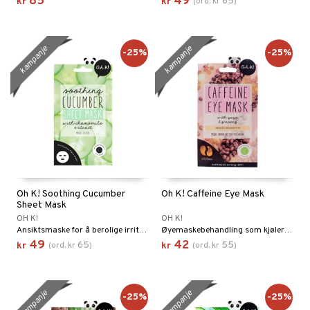
85
49
65
kr
kr
(
ord.
kr
)
kampanje
kampanje
-25%
-25%
Oh K! Soothing Cucumber
Oh K! Caffeine Eye Mask
Sheet Mask
OH K!
OH K!
Ansiktsmaske for å berolige irritert og stresset hud fra Oh K!
Øyemaskebehandling som kjøler og reduserer hevelser
49
42
65
55
kr
(
ord.
kr
)
kr
(
ord.
kr
)
kampanje
kampanje
-25%
-25%