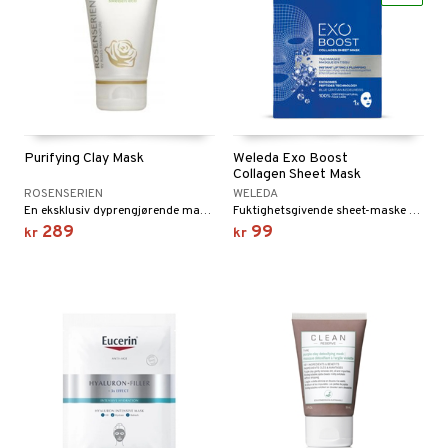
Purifying Clay Mask
Weleda Exo Boost
Collagen Sheet Mask
ROSENSERIEN
WELEDA
En eksklusiv dyprengjørende maske som inneholder rosa leire. Masken er avslappende, mykgjørende og balanserende på huden. Passer alle hudtyper.
Fuktighetsgivende sheet-maske med eksosomer og peptider
289
99
kr
kr