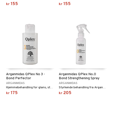
155
155
kr
kr
Arganmidas QPlex No 3 -
Arganmidas QPlex No.0
Bond Perfector
Bond Strengthening Spray
ARGANMIDAS
ARGANMIDAS
Hjemmebehandling for glans, styrke, struktur og mykhet fra Arganmidas
Styrkende behandling fra Arganmidas QPlex
175
205
kr
kr