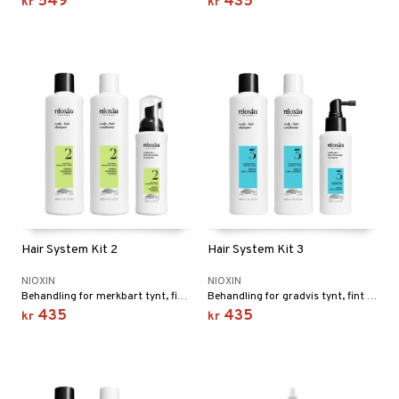
549
435
kr
kr
Hair System Kit 2
Hair System Kit 3
NIOXIN
NIOXIN
Behandling for merkbart tynt, fint & ubehandlet hår.
Behandling for gradvis tynt, fint & kjemisk behandlet hår.
435
435
kr
kr