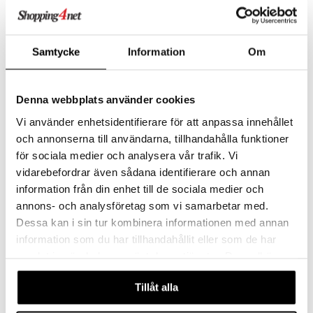
Samtycke
Information
Om
Nioxin Hair Fall Defense
Hair ResQ Thickening +
Serum
Strengthen Hair Oil
NIOXIN
PETAL FRESH PURE
Denna webbplats använder cookies
Serum som reduserer hårtap og gjør håret tykkere av Nioxin
Styrkende, næringsrik hårolje med biotin og koffein
589
Overvåke
kr
Vi använder enhetsidentifierare för att anpassa innehållet
och annonserna till användarna, tillhandahålla funktioner
för sociala medier och analysera vår trafik. Vi
vidarebefordrar även sådana identifierare och annan
information från din enhet till de sociala medier och
annons- och analysföretag som vi samarbetar med.
Dessa kan i sin tur kombinera informationen med annan
information som du har tillhandahållit eller som de har
samlat in när du har använt deras tjänster. Du godkänner
våra cookies vid fortsatt användande av vår webbplats.
Tillåt alla
Hydrate Awapuhi Moisture
Tea Tree Special Hair &