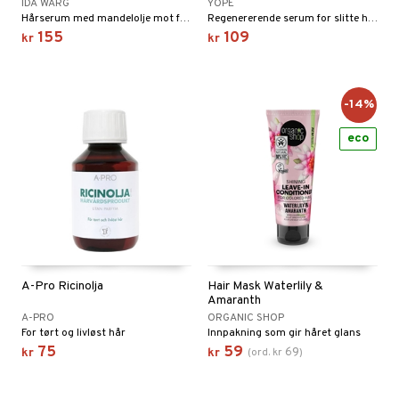
IDA WARG
YOPE
Hårserum med mandelolje mot frizz og flygende hårstrå
Regenererende serum for slitte hårtupper.
155
109
kr
kr
-14%
eco
A-Pro Ricinolja
Hair Mask Waterlily &
Amaranth
A-PRO
ORGANIC SHOP
For tørt og livløst hår
Innpakning som gir håret glans
75
59
69
kr
kr
(
ord.
kr
)