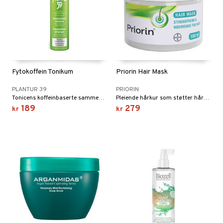
Fytokoffein Tonikum
Priorin Hair Mask
PLANTUR 39
PRIORIN
Tonicens koffeinbaserte sammensetning bidrar til å forhindre redusert hårvekst etter overgangsalderen.
Pleiende hårkur som støtter hårets normale livssyklus og passer for alle hårtyper.
189
279
kr
kr