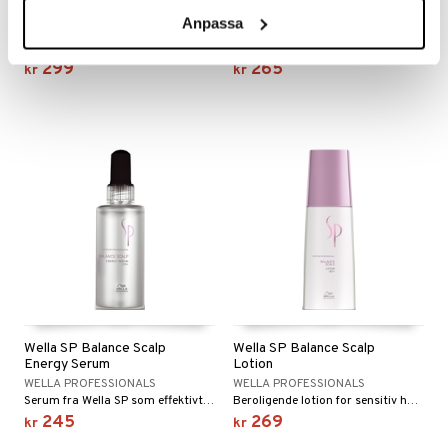
Mist
Scalp Treatment
Anpassa
PAUL MITCHELL
PAUL MITCHELL
Fuktmist som brukes for å gjenfukte håret og huden.
Innpakning som reparerer skadet, tørt hår og beskytter håret.
299
265
kr
kr
Wella SP Balance Scalp
Wella SP Balance Scalp
Energy Serum
Lotion
WELLA PROFESSIONALS
WELLA PROFESSIONALS
Serum fra Wella SP som effektivt motvirker håravfall.
Beroligende lotion for sensitiv hodebunn.
245
269
kr
kr