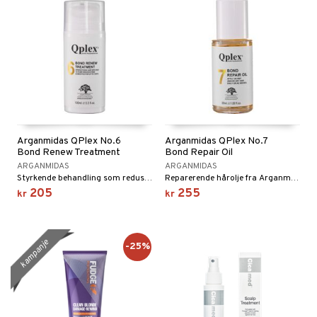
Arganmidas QPlex No.6
Arganmidas QPlex No.7
Bond Renew Treatment
Bond Repair Oil
ARGANMIDAS
ARGANMIDAS
Styrkende behandling som reduserer frizz fra Arganmidas QPlex
Reparerende hårolje fra Arganmidas QPlex
205
255
kr
kr
kampanje
-25%