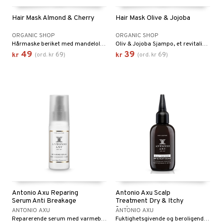
Hair Mask Almond & Cherry
Hair Mask Olive & Jojoba
ORGANIC SHOP
ORGANIC SHOP
Hårmaske beriket med mandelolje som omslutter hvert hårstrå med en silkemyk mykhet og fremmer fuktighet.
Oliv & Jojoba Sjampo, et revitaliserende eliksir utviklet for å gi håret ditt styrke og strålende glans.
49
39
69
69
kr
(
ord.
kr
)
kr
(
ord.
kr
)
Antonio Axu Reparing
Antonio Axu Scalp
Serum Anti Breakage
Treatment Dry & Itchy
Scalp
ANTONIO AXU
ANTONIO AXU
Reparerende serum med varmebeskyttelse fra Antonio Axu
Fuktighetsgivende og beroligende serum for pleie av tørr, kløende og sensitiv hodebunn fra Antonio Axu