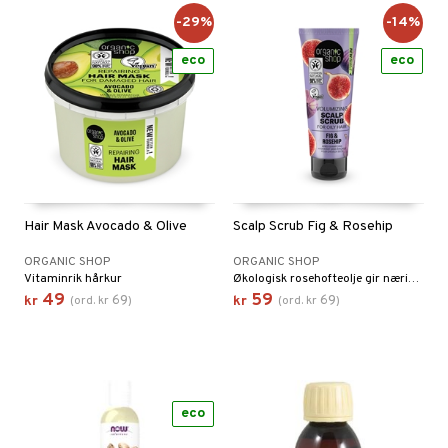
-29%
-14%
eco
eco
Hair Mask Avocado & Olive
Scalp Scrub Fig & Rosehip
ORGANIC SHOP
ORGANIC SHOP
Vitaminrik hårkur
Økologisk rosehofteolje gir næring og balanse
49
59
69
69
kr
(
ord.
kr
)
kr
(
ord.
kr
)
eco