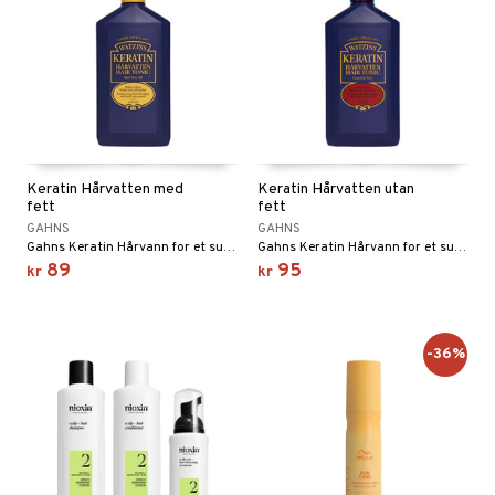
t Set
avfall
farge
kur
pakning
Keratin Hårvatten med
Keratin Hårvatten utan
fett
fett
ve-in balsam
GAHNS
GAHNS
Gahns Keratin Hårvann for et sunt og velpleid hår.
Gahns Keratin Hårvann for et sunt og velpleid hår.
ampo
89
95
kr
kr
ling
ns & Antifrizz
rsjampo
-36%
spray
ie
ker
iktscremer
tikk
mebeskyttelse
 hud
iktspleie
t Set
pleie
s & Gelé
mal hud
iktsvann
n uten sol
d
eprodukter
me