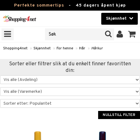
Perfekte sommertips
-
45 dagers åpent kjøp
Skjønnhet
RKER
Skjønnhet
M BRANDS
T
Kontaktlinser
Shopping4net
»
Skjønnhet
»
For henne
»
Hår
»
Hårkur
JER
Helsekost
Sorter eller filtrer slik at du enkelt finner favoritten
ODUKTER
din:
Apotek
e
Fitness
Hjem & innredning
essoarer
Leketøy, Barn & Baby
NULLSTILL FILTER
lsam
Varemerker
ster / Kammer
Kampanjer
ktroniske produkter