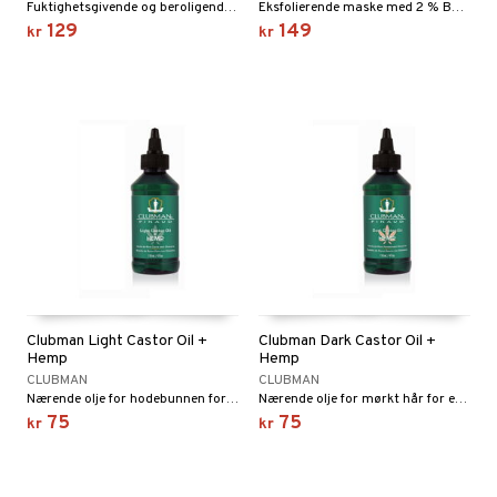
Fuktighetsgivende og beroligende hårkur for tørr og kløende hodebunn
Eksfolierende maske med 2 % BHA som fjerner belegg for en frisk hodebunn og glansfullt hår.
129
149
kr
kr
Clubman Light Castor Oil +
Clubman Dark Castor Oil +
Hemp
Hemp
CLUBMAN
CLUBMAN
Nærende olje for hodebunnen for sunn hårvekst
Nærende olje for mørkt hår for en frisk hodebunn
75
75
kr
kr