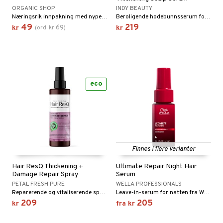
p
elingen
ORGANIC SHOP
INDY BEAUTY
egg & Bart
n 3: Tilfør fukt
tighetskremer
n
Næringsrik innpakning med nypeolje
Beroligende hodebunnsserum for fyldigere og sunnere hår og redusert håravfall.
49
219
69
kr
(
ord.
kr
)
kr
produkter
d- og kroppspleie
cealer
matics Elixir
e
sialprodukter
- og leppepleie
liner
yx
beskyttelse
lettvesker
s / Makeupfjerner
ndation
nique Happy
rinnssystemet for menn
eco
rum
pestift
nique Happy for Men
bering
gloss
foliering
liner
tighetskremer
eupbørste
egg
Finnes i flere varianter
kara
Hair ResQ Thickening +
Ultimate Repair Night Hair
enskygge
Damage Repair Spray
Serum
PETAL FRESH PURE
WELLA PROFESSIONALS
mer
Reparerende og vitaliserende spray for tynnere hår
Leave-in-serum for natten fra Wella Professional
209
205
dder
kr
fra
kr
uge