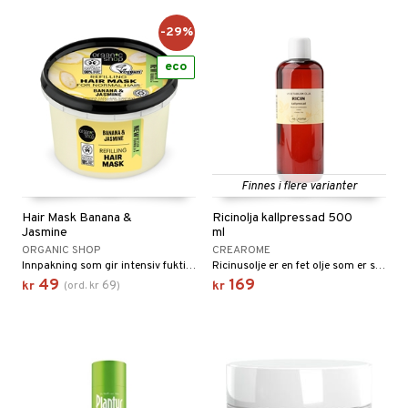
-29%
eco
Finnes i flere varianter
Hair Mask Banana &
Ricinolja kallpressad 500
Jasmine
ml
ORGANIC SHOP
CREAROME
Innpakning som gir intensiv fuktighet
Ricinusolje er en fet olje som er svært populær som hårolje. Oljen stimulerer hårveksten, og resultatet er at håret vokser raskere.
49
169
69
kr
(
ord.
kr
)
kr