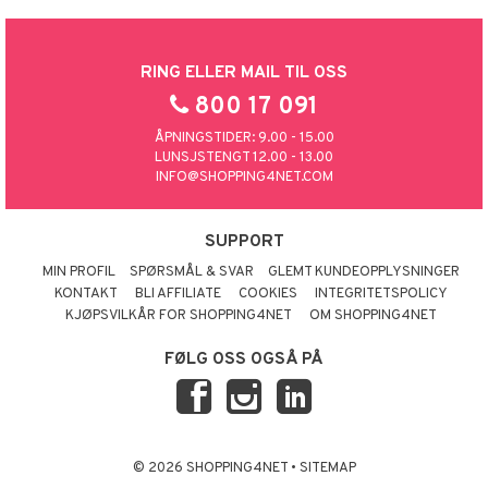
RING ELLER MAIL TIL OSS
800 17 091
ÅPNINGSTIDER: 9.00 - 15.00
LUNSJSTENGT 12.00 - 13.00
INFO@SHOPPING4NET.COM
SUPPORT
MIN PROFIL
SPØRSMÅL & SVAR
GLEMT KUNDEOPPLYSNINGER
KONTAKT
BLI AFFILIATE
COOKIES
INTEGRITETSPOLICY
KJØPSVILKÅR FOR SHOPPING4NET
OM SHOPPING4NET
FØLG OSS OGSÅ PÅ
© 2026 SHOPPING4NET
•
SITEMAP