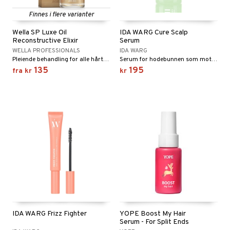
Finnes i flere varianter
Wella SP Luxe Oil
IDA WARG Cure Scalp
Reconstructive Elixir
Serum
WELLA PROFESSIONALS
IDA WARG
Pleiende behandling for alle hårtyper.
Serum for hodebunnen som motvirker tørrhet, irritasjon og flass
135
195
fra
kr
kr
IDA WARG Frizz Fighter
YOPE Boost My Hair
Serum - For Split Ends