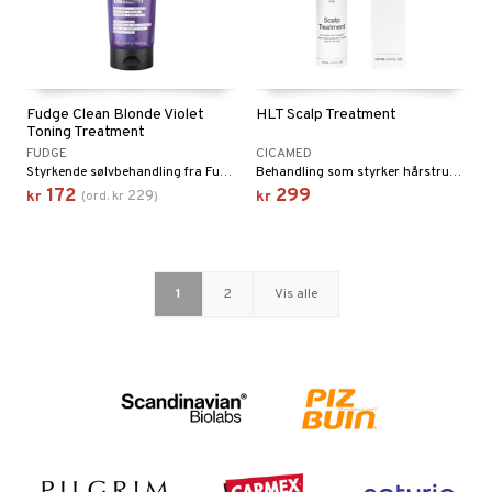
Fudge Clean Blonde Violet
HLT Scalp Treatment
Toning Treatment
FUDGE
CICAMED
Styrkende sølvbehandling fra Fudge
Behandling som styrker hårstrukturen fra Cicamed.
172
299
229
kr
(
ord.
kr
)
kr
1
2
Vis alle