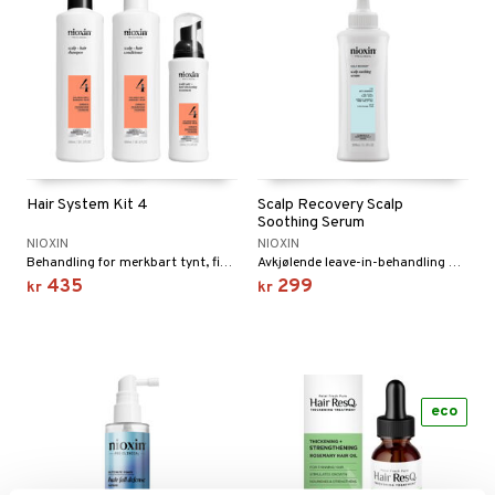
Hair System Kit 4
Scalp Recovery Scalp
Soothing Serum
NIOXIN
NIOXIN
Behandling for merkbart tynt, fint & kjemisk behandlet hår.
Avkjølende leave-in-behandling mot flass og kløende, flassende hodebunn fra Nioxin
435
299
kr
kr
eco