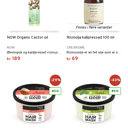
Finnes i flere varianter
NOW Organic Castor oil
Ricinolja kallpressad 100 ml
NOW
CREAROME
Økologisk og kaldpresset ricinusolje. Oljen brukes ofte i hår- og hudpleie.
Ricinusolje er en fet olje som er svært populær som hårolje. Oljen stimulerer hårveksten, og resultatet er at håret vokser raskere.
189
69
kr
kr
-29%
-43%
eco
eco