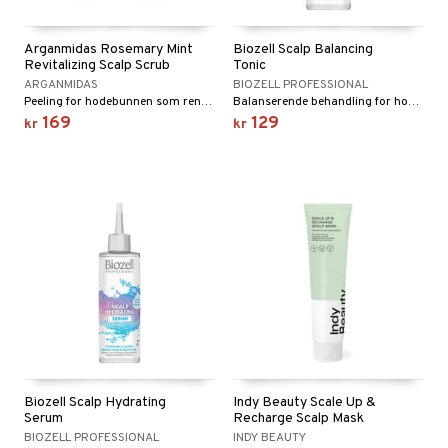
Arganmidas Rosemary Mint
Biozell Scalp Balancing
Revitalizing Scalp Scrub
Tonic
ARGANMIDAS
BIOZELL PROFESSIONAL
Peeling for hodebunnen som renser mildt og stimulerer hårveksten.
Balanserende behandling for hodebunnen
169
129
kr
kr
Biozell Scalp Hydrating
Indy Beauty Scale Up &
Serum
Recharge Scalp Mask
BIOZELL PROFESSIONAL
INDY BEAUTY