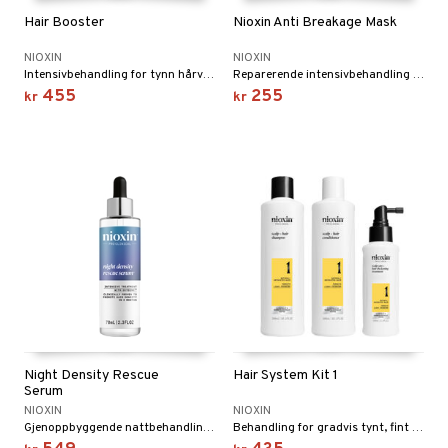
Hair Booster
Nioxin Anti Breakage Mask
NIOXIN
NIOXIN
Intensivbehandling for tynn hårvekst fra Nioxin.
Reparerende intensivbehandling som beskytter farget hår.
455
255
kr
kr
Night Density Rescue
Hair System Kit 1
Serum
NIOXIN
NIOXIN
Gjenoppbyggende nattbehandling for et fyldigere og tjukkere hår fra Nioxin
Behandling for gradvis tynt, fint & ubehandlet hår.