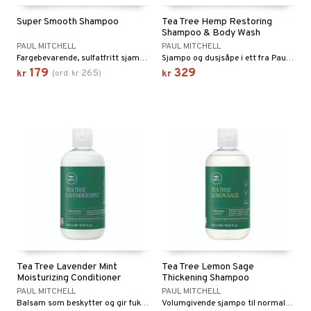
Super Smooth Shampoo
Tea Tree Hemp Restoring
Shampoo & Body Wash
PAUL MITCHELL
PAUL MITCHELL
Fargebevarende, sulfatfritt sjampo for krusete hår.
Sjampo og dusjsåpe i ett fra Paul Mitchell
179
329
265
kr
(
ord.
kr
)
kr
Tea Tree Lavender Mint
Tea Tree Lemon Sage
Moisturizing Conditioner
Thickening Shampoo
PAUL MITCHELL
PAUL MITCHELL
Balsam som beskytter og gir fukt med beroligende lavendel, mint og tea tree oil.
Volumgivende sjampo til normalt og fint hår.