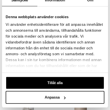
Denna webbplats använder cookies
Vi använder enhetsidentifierare för att anpassa innehållet
och annonserna till användarna, tillhandahålla funktioner
för sociala medier och analysera vår trafik. Vi
vidarebefordrar även sådana identifierare och annan
information från din enhet till de sociala medier och
annons- och analysföretag som vi samarbetar med.
Platinum Plus Shampoo
Platinum Plus Toning Drops
Dessa kan i sin tur kombinera informationen med annan
PAUL MITCHELL
PAUL MITCHELL
information som du har tillhandahållit eller som de har
Pigmentert fiolett sjampo for middels til mørk blondt og krøllete hår fra Paul Mitchell
Et høykonsentrert lilla pigment som kjøler ned varme, gule og messingtoner fra Paul Mitchell
samlat in när du har använt deras tjänster. Du godkänner
425
209
kr
kr
våra cookies vid fortsatt användande av vår webbplats.
Tillåt alla
Anpassa