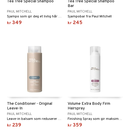
Tea Tree Special Shampoo
Tea Tree Special Shampoo
Bar
PAUL MITCHELL
PAUL MITCHELL
Sjampo som gir deg et livlig hår fylt med glans og gir en deilig lavendelduft.
Sjampobar fra Paul Mitchell
349
245
kr
kr
The Conditioner - Original
Volume Extra Body Firm
Leave-In
Hairspray
PAUL MITCHELL
PAUL MITCHELL
Leave-in balsam som reduserer statisk hår og forebygger et tørt hår.
Finishing Spray som gir maksimal kontroll og volum samt holder din frisyre på plass hele dagen.
239
359
kr
kr