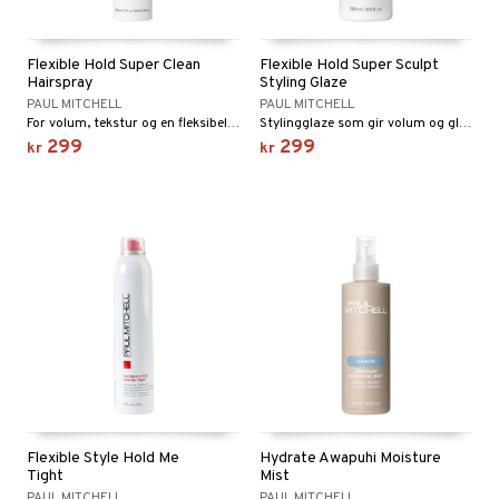
Flexible Hold Super Clean
Flexible Hold Super Sculpt
Hairspray
Styling Glaze
PAUL MITCHELL
PAUL MITCHELL
For volum, tekstur og en fleksibel styrke med en herlig glans.
Stylingglaze som gir volum og glans, passer utmerket til fønede frisyrer.
299
299
kr
kr
Flexible Style Hold Me
Hydrate Awapuhi Moisture
Tight
Mist
PAUL MITCHELL
PAUL MITCHELL