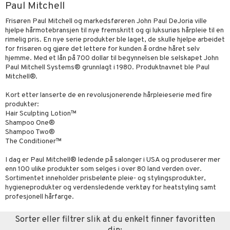
Paul Mitchell
t Set
sitiv hud
-makeup remover
tset
nzer & Highlighter
pper
ylotion
y spray
er
Frisøren Paul Mitchell og markedsføreren John Paul DeJoria ville
avfall
r hud
gjøring
fjerning
cealer
lm
gler
hjelpe hårmotebransjen til nye fremskritt og gi luksuriøs hårpleie til en
n uten sol
tlys og Romduft
mbånd
rimelig pris. En nye serie produkter ble laget, de skulle hjelpe arbeidet
farge
ker
get Dagkrem
peglans
negler
ne
odorant
 de cologne
for frisøren og gjøre det lettere for kunden å ordne håret selv
der
hjemme. Med et lån på 700 dollar til begynnelsen ble selskapet John
kur
ecremer
ndation
ppepenn
lelakk
liner / Kajal
lbehør
jgelé & såpe
 de parfum
esmykker
Paul Mitchell Systems® grunnlagt i 1980. Produktnavnet ble Paul
lsam
ie
Mitchell®.
pakning
ling
mer
pestift
lepleie
øyevipper
e-up
pleie
 de toilette
ger
ktroniske produkter
iktscremer
pleie
Kort etter lanserte de en revolusjonerende hårpleieserie med fire
ve-in balsam
rum
dder
mover
cara
ige
t Set
tset
avfall
bérprodukter
ylotion
me
produkter:
Hair Sculpting Lotion™
ampo
produkter
uge
behør
ebryn
setter
dpleie
farge
n uten sol
n uten sol
er shave balm
Shampoo One®
Shampoo Two®
ling
sialprodukter
eskygge
fjerning
ampo
tset
odorant
er shave lotion
odukter
The Conditioner™
ns & Antifrizz
rsjampo
lettvesker
vippepleie
ppsolje
ling
ske
jgelé & såpe
 de cologne
vesker
I dag er Paul Mitchell® ledende på salonger i USA og produserer mer
enn 100 ulike produkter som selges i over 80 land verden over.
spray
mma og Baby
lbehør
ecremer
dpleie
 de toilette
tsapotek
Sortimentet inneholder prisbelønte pleie- og stylingsprodukter,
ker
hygieneprodukter og verdensledende verktøy for heatstyling samt
ling
ling
fjerning
tset
profesjonell hårfarge.
mebeskyttelse
produkter
gjøring
produkter
e
Sorter eller filtrer slik at du enkelt finner favoritten
s & Gelé
sialprodukter
rum
sialprodukter