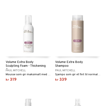
Volume Extra Body
Volume Extra Body
Sculpting Foam - Thickening
Shampoo
Foam
PAUL MITCHELL
PAUL MITCHELL
Mousse som gir maksimalt med volum, kontroll og en fleksibel holdbarhet.
Sjampo som gir et fint til normalt hår volum, fyldighet og liv.
319
339
kr
kr