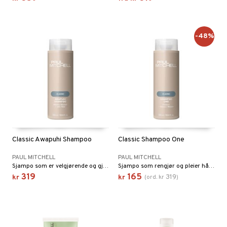
-48%
Classic Awapuhi Shampoo
Classic Shampoo One
PAUL MITCHELL
PAUL MITCHELL
Sjampo som er velgjørende og gjenfuktende og rengjør nøye.
Sjampo som rengjør og pleier håret.
319
165
319
kr
kr
(
ord.
kr
)