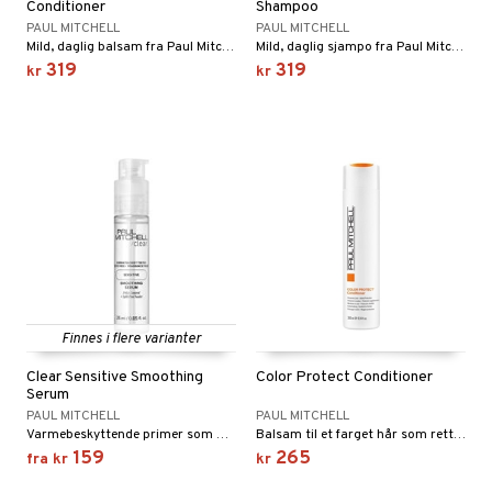
Conditioner
Shampoo
PAUL MITCHELL
PAUL MITCHELL
Mild, daglig balsam fra Paul Mitchell
Mild, daglig sjampo fra Paul Mitchell
319
319
kr
kr
Finnes i flere varianter
Clear Sensitive Smoothing
Color Protect Conditioner
Serum
PAUL MITCHELL
PAUL MITCHELL
Varmebeskyttende primer som motvirker frizz
Balsam til et farget hår som retter ut og reparerer og bevarer fargen.
159
265
fra
kr
kr