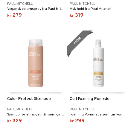
PAUL MITCHELL
PAUL MITCHELL
Vegansk volumspray fra Paul Mitchell
Myk hold fra Paul Mitchell
279
319
kr
kr
nyhet
Color Protect Shampoo
Curl Foaming Pomade
PAUL MITCHELL
PAUL MITCHELL
Sjampo for et farget hår som gir håret styrke, spenst og fyldighet.
Foaming Pommade som tar kontrollen over et bølgete og krøllete hår.
329
299
kr
kr