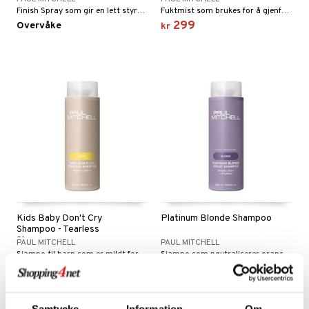
Finish Spray som gir en lett styrke, en sterk og fleksibel holdbarhet.
Fuktmist som brukes for å gjenfukte håret og huden.
299
Overvåke
kr
Kids Baby Don't Cry
Platinum Blonde Shampoo
Shampoo - Tearless
Shampoo
PAUL MITCHELL
PAUL MITCHELL
Sjampo til barn som er mildt for hår og hårbunn.
Sjampo som nøytraliserer oransje toner i et lyst naturlig og et fargebehandlet hår.
285
259
kr
kr
Samtycke
Information
Om