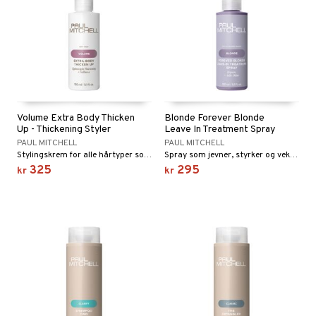
Volume Extra Body Thicken
Blonde Forever Blonde
Up - Thickening Styler
Leave In Treatment Spray
PAUL MITCHELL
PAUL MITCHELL
Stylingskrem for alle hårtyper som gir volum, fukt, glans og inneholder UV-beskyttelse.
Spray som jevner, styrker og vekker et livløst lyst eller blondt hår.
325
295
kr
kr