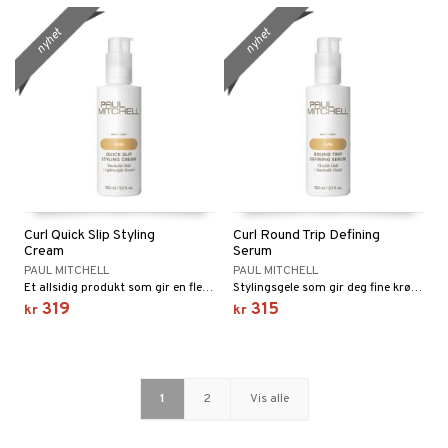
nyhet
nyhet
Curl Quick Slip Styling
Curl Round Trip Defining
Cream
Serum
PAUL MITCHELL
PAUL MITCHELL
Et allsidig produkt som gir en fleksibel styrke, definisjon og en myk, glatt følelse.
Stylingsgele som gir deg fine krøller som holder hele dagen.
319
315
kr
kr
1
2
Vis alle