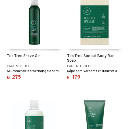
Tea Tree Shave Gel
Tea Tree Special Body Bar
Soap
PAUL MITCHELL
PAUL MITCHELL
Skummende barberingsgele som gjenfukter og beskydtter huden ved barbering.
Såpe som varsomt eksfolierer og styrker huden med Tea Tree Oil.
275
179
kr
kr