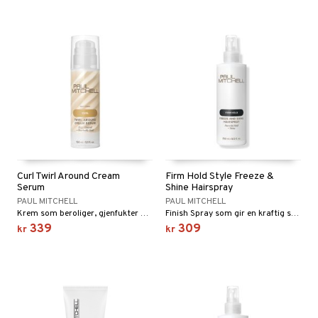
Curl Twirl Around Cream
Firm Hold Style Freeze &
Serum
Shine Hairspray
PAUL MITCHELL
PAUL MITCHELL
Krem som beroliger, gjenfukter og temmer vanskelige krøller.
Finish Spray som gir en kraftig styrke og med maksimal glans. Perfekt til et medium til tykt hår.
339
309
kr
kr