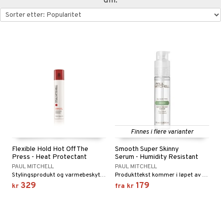
din:
pa
umprodukter
egg & Bart
inser
produkter
UE
sialprodukter
nique
lettvesker
p 10
nn 1: Rens
ie
nn 2: Eksfolier
foliering
p
n 3: Tilfør fukt
tighetskremer
n
Finnes i flere varianter
d- og kroppspleie
cealer
matics Elixir
e
Flexible Hold Hot Off The
Smooth Super Skinny
- og leppepleie
liner
yx
beskyttelse
Press - Heat Protectant
Serum - Humidity Resistant
PAUL MITCHELL
PAUL MITCHELL
s / Makeupfjerner
ndation
nique Happy
rinnssystemet for menn
Stylingsprodukt og varmebeskyttelse i ett som beskytter håret mot høye temperaturer og skadet hår.
Produkttekst kommer i løpet av kort tid
t
329
179
kr
fra
kr
rum
pestift
nique Happy for Men
bering
ål & svar
gloss
foliering
rodukt