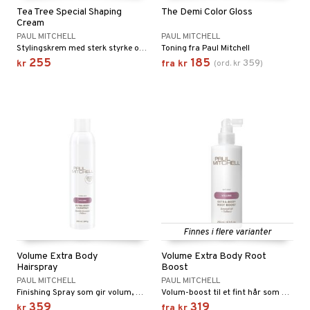
Tea Tree Special Shaping
The Demi Color Gloss
Cream
PAUL MITCHELL
PAUL MITCHELL
Stylingskrem med sterk styrke og matt finish.
Toning fra Paul Mitchell
255
185
359
kr
fra
kr
(
ord.
kr
)
Finnes i flere varianter
Volume Extra Body
Volume Extra Body Root
Hairspray
Boost
PAUL MITCHELL
PAUL MITCHELL
Finishing Spray som gir volum, maksimal kontroll og en sunn glans.
Volum-boost til et fint hår som gir fyldighet og liv til et fint hår.
359
319
kr
fra
kr