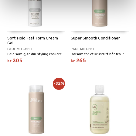
Soft Hold Fast Form Cream
Super Smooth Conditioner
Gel
PAUL MITCHELL
PAUL MITCHELL
Gele som gjør din styling raskere, en utrolig holdbarhet og sunn glans.
Balsam for et krusfritt hår fra Paul Mitchell
305
265
kr
kr
-32%