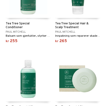
Tea Tree Special
Tea Tree Special Hair &
Conditioner
Scalp Treatment
PAUL MITCHELL
PAUL MITCHELL
Balsam som gjenfukter, styrker skadet hår og forebygger kløvde topper.
Innpakning som reparerer skadet, tørt hår og beskytter håret.
255
265
kr
kr