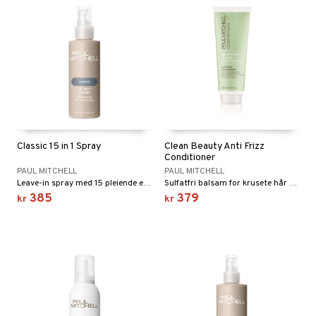
liner
tighetskremer
elingen
eupbørste
egg
kara
enskygge
mer
dder
Classic 15 in 1 Spray
Clean Beauty Anti Frizz
uge
Conditioner
PAUL MITCHELL
PAUL MITCHELL
Leave-in spray med 15 pleiende egenskaper fra Paul Mitchell
Sulfatfri balsam for krusete hår fra Paul Mitchell
385
379
kr
kr