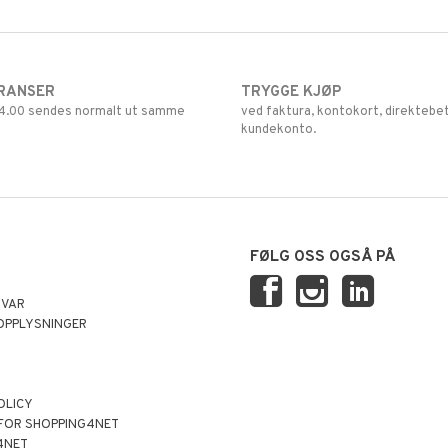
RANSER
TRYGGE KJØP
 14.00 sendes normalt ut samme
ved faktura, kontokort, direktebet
kundekonto.
FØLG OSS OGSÅ PÅ
SVAR
OPPLYSNINGER
OLICY
 FOR SHOPPING4NET
4NET