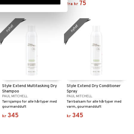
355
75
(
ord.
kr
475
)
kr
fra
kr
følelse.
nyhet
nyhet
Style Extend Multitasking Dry
Style Extend Dry Conditioner
Shampoo
Spray
PAUL MITCHELL
PAUL MITCHELL
Tørrsjampo for alle hårtyper med
Tørrbalsam for alle hårtyper med
gourmandduft
varm, gourmandduft
345
345
kr
kr