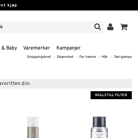
nt kjøp
n & Baby
Varemerker
Kampanjer
Shopping4net
»
Skjønnhet
»
For henne
»
Hår
»
Tørrsjampo
favoritten din:
NULLSTILL FILTER