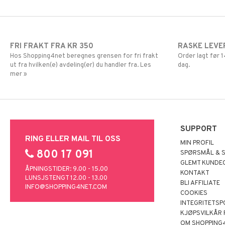
FRI FRAKT FRA KR 350
RASKE LEVE
Hos Shopping4net beregnes grensen for fri frakt
Order lagt før
ut fra hvilken(e) avdeling(er) du handler fra. Les
dag.
mer »
SUPPORT
RING ELLER MAIL TIL OSS
MIN PROFIL
800 17 091
SPØRSMÅL & 
GLEMT KUNDE
ÅPNINGSTIDER: 9.00 - 15.00
KONTAKT
LUNSJSTENGT 12.00 - 13.00
BLI AFFILIATE
INFO@SHOPPING4NET.COM
COOKIES
INTEGRITETSP
KJØPSVILKÅR
OM SHOPPING