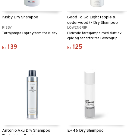
Kisby Dry Shampoo
Good To Go Light (apple &
cederwood) - Dry Shampoo
KISBY
LÖWENGRIP
Tørrsjampo i sprayform fra Kisby
Pleiende tørrsjampo med duft av
eple og sedertre fra Löwengrip
139
125
kr
kr
Antonio Axu Dry Shampoo
E+46 Dry Shampoo