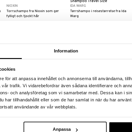
Shampoo Travel Size
NIOXIN
IDA WARG
k
Torrschampo fra Nioxin som ger
Tørrshampo i reisestørrelse fra Ida
fylligt och tjockt hår
Warg
285
85
kr
kr
Information
cookies
e för att anpassa innehållet och annonserna till användarna, tillh
vår trafik. Vi vidarebefordrar även sådana identifierare och anna
nnons- och analysföretag som vi samarbetar med. Dessa kan i sin
har tillhandahållit eller som de har samlat in när du har använt
IDA WARG Vanilla Fudge Dry
IDA WARG Luxurious Flower Dry
ortsatt användande av vår webbplats.
Shampoo Dark Hair
Shampoo
IDA WARG
IDA WARG
y
Tørrsjampo for mørkt hår med duft
Tørrsjampo med duft av arabisk
av karamell/karamell og vanilje fra
sjasmin, patchouli og fresia Fra Ida
Anpassa
Ida Warg
Warg