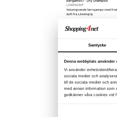
Primer
bergamot) - Dry Shampoo
LÖWENGRIP
Pudder
Volumgivende tørrsjampo med fris
Rouge
duft fra Löwengrip
115
kr
Samtycke
Denna webbplats använder 
Vi använder enhetsidentifierar
sociala medier och analysera 
till de sociala medier och a
med annan information som du 
Indy Beauty Refreshing
godkänner våra cookies vid f
Squalane Dry Shampoo
INDY BEAUTY
Lett og pleiende tørrsjampo fra Ind
Beauty