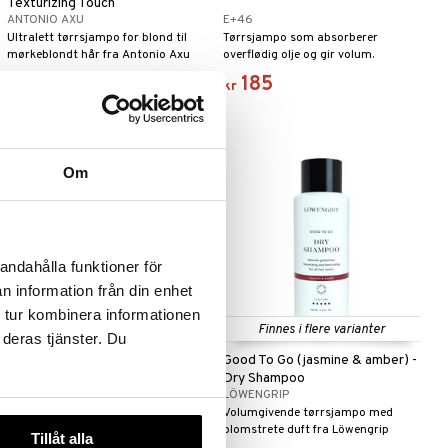
Texturizing Touch
ANTONIO AXU
E+46
Ultralett tørrsjampo for blond til
Tørrsjampo som absorberer
mørkeblondt hår fra Antonio Axu
overflødig olje og gir volum.
145
185
kr
kr
-25%
Om
andahålla funktioner för
n information från din enhet
 tur kombinera informationen
Finnes i flere varianter
 deras tjänster. Du
J. Beverly Hills Platinum Clean -
Good To Go (jasmine & amber) -
Dry Shampoo
Dry Shampoo
J. BEVERLY HILLS
LÖWENGRIP
Tørrsjampo som absorberer
Volumgivende tørrsjampo med
overflødig olje og smuss og
blomstrete duft fra Löwengrip
Tillåt alla
etterlater håret med en myk, glatt