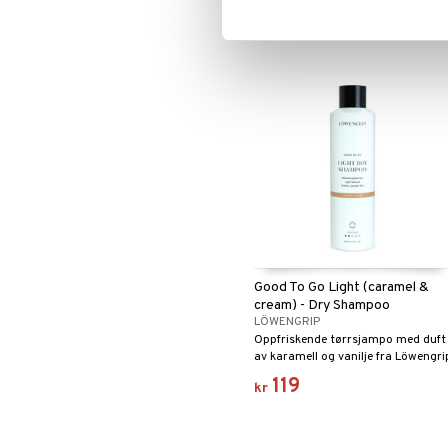
119
kr
Good To Go Light (caramel &
cream) - Dry Shampoo
LÖWENGRIP
Oppfriskende tørrsjampo med duft
av karamell og vanilje fra Löwengri
119
kr