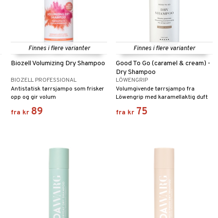
Finnes i flere varianter
Finnes i flere varianter
Biozell Volumizing Dry Shampoo
Good To Go (caramel & cream) -
Dry Shampoo
BIOZELL PROFESSIONAL
LÖWENGRIP
Antistatisk tørrsjampo som frisker
Volumgivende tørrsjampo fra
opp og gir volum
Löwengrip med karamellaktig duft
89
75
fra
kr
fra
kr