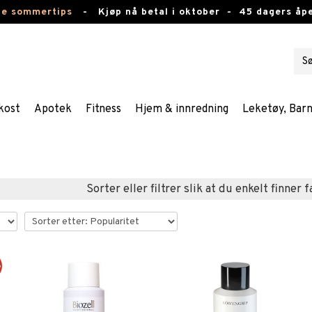
te sommertips
-
Kjøp nå betal i oktober -
45 dagers åpe
kost
Apotek
Fitness
Hjem & innredning
Leketøy, Bar
Sorter eller filtrer slik at du enkelt finner 
%