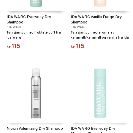
IDA WARG Everyday Dry
IDA WARG Vanilla Fudge Dry
Shampoo
Shampoo
IDA WARG
IDA WARG
Tørrsjampo med fruktete duft fra
Tørrsjampo med aroma av
Ida Warg
karamell/karamell og vanilje fra Ida
Warg
115
115
kr
kr
Nioxin Volumizing Dry Shampoo
IDA WARG Everyday Dry