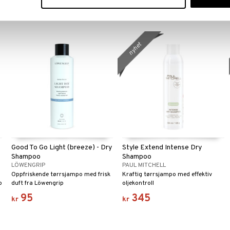
115
115
kr
kr
nyhet
Good To Go Light (breeze) - Dry
Style Extend Intense Dry
Shampoo
Shampoo
LÖWENGRIP
PAUL MITCHELL
Oppfriskende tørrsjampo med frisk
Kraftig tørrsjampo med effektiv
p
duft fra Löwengrip
oljekontroll
95
345
kr
kr