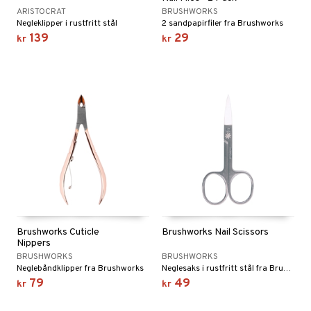
cealer
matics Elixir
e
ARISTOCRAT
BRUSHWORKS
sialprodukter
- og leppepleie
liner
yx
Negleklipper i rustfritt stål
2 sandpapirfiler fra Brushworks
beskyttelse
139
29
kr
kr
lettvesker
s / Makeupfjerner
ndation
nique Happy
rinnssystemet for menn
rum
pestift
nique Happy for Men
bering
gloss
foliering
liner
tighetskremer
eupbørste
egg
kara
enskygge
mer
Brushworks Cuticle
Brushworks Nail Scissors
dder
Nippers
BRUSHWORKS
BRUSHWORKS
uge
Neglebåndklipper fra Brushworks
Neglesaks i rustfritt stål fra Brushworks
79
49
kr
kr