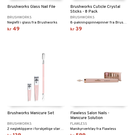
Brushworks Glass Nail File
Brushworks Cuticle Crystal
Sticks - 8 Pack
BRUSHWORKS
BRUSHWORKS
Neglefil i glass fra Brushworks
8-pakningspinnepinner fra Brushworks
49
39
kr
kr
Brushworks Manicure Set
Flawless Salon Nails -
Manicure Solution
BRUSHWORKS
FLAWLESS
2 negleklippere i forskjellige størrelser + dobbelt-endet Cuticle Pusher fra Brushworks
Manikyrverktøy fra Flawless