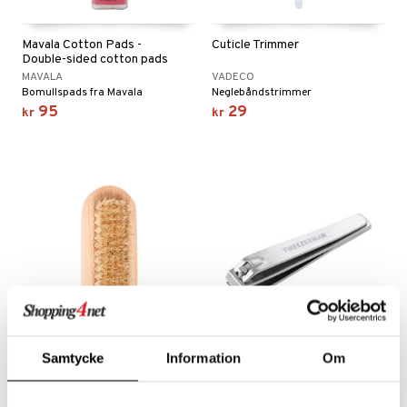
Mavala Cotton Pads -
Cuticle Trimmer
Double-sided cotton pads
MAVALA
VADECO
Bomullspads fra Mavala
Neglebåndstrimmer
95
29
kr
kr
Samtycke
Information
Om
So Eco Nail & Pedicure
Stainless Steel Toenail
Brush
Clipper
SO ECO
TWEEZERMAN