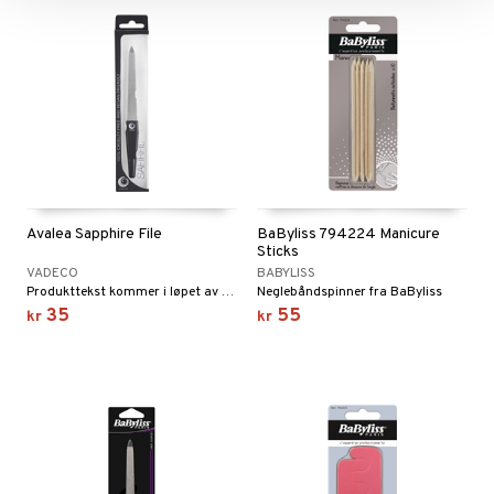
Avalea Sapphire File
BaByliss 794224 Manicure
Sticks
VADECO
BABYLISS
Produkttekst kommer i løpet av kort tid
Neglebåndspinner fra BaByliss
35
55
kr
kr