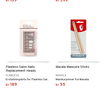
139
599
kr
kr
Flawless Salon Nails
Mavala Manicure Sticks
Replacement Heads
FLAWLESS
MAVALA
Erstatningsbits for Flawless Salon Nails
Manikyrpinner fra Mavala
189
55
kr
kr