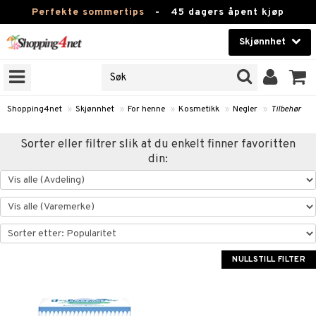
Perfekte sommertips
-
45 dagers åpent kjøp
Skjønnhet
RKER
Skjønnhet
M BRANDS
T
Kontaktlinser
Shopping4net
»
Skjønnhet
»
For henne
»
Kosmetikk
»
Negler
»
Tilbehør
JER
Helsekost
Sorter eller filtrer slik at du enkelt finner favoritten
ODUKTER
din:
Apotek
e
Fitness
Hjem & innredning
essoarer
ie
Leketøy, Barn & Baby
NULLSTILL FILTER
lsam
iktscremer
tikk
Varemerker
ster / Kammer
 hud
iktspleie
t Set
Kampanjer
ktroniske produkter
mal hud
iktsvann
n uten sol
d