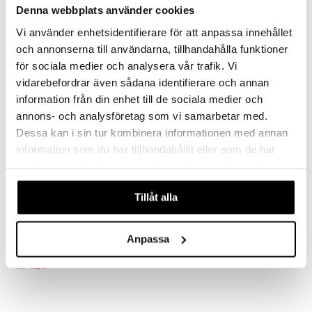
Sisalbørste for rengjøring av negler fra So Eco
Negleklipper i rustfritt stål fra Tweezerman
Denna webbplats använder cookies
59
219
kr
kr
Vi använder enhetsidentifierare för att anpassa innehållet
och annonserna till användarna, tillhandahålla funktioner
för sociala medier och analysera vår trafik. Vi
vidarebefordrar även sådana identifierare och annan
information från din enhet till de sociala medier och
annons- och analysföretag som vi samarbetar med.
Dessa kan i sin tur kombinera informationen med annan
information som du har tillhandahållit eller som de har
samlat in när du har använt deras tjänster. Du godkänner
våra cookies vid fortsatt användande av vår webbplats.
Tillåt alla
Neon Filemates
Tweezerman Glass Nail File
Anpassa
TWEEZERMAN
TWEEZERMAN
3 filer i neonfarger fra Tweezerman
Glassfil fra Tweezerman
129
Overvåke
kr