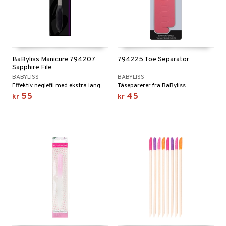
BaByliss Manicure 794207
794225 Toe Separator
Sapphire File
BABYLISS
BABYLISS
Effektiv neglefil med ekstra lang levetid og et ergonomisk håndtak i kraftig plast
Tåseparerer fra BaByliss
55
45
kr
kr