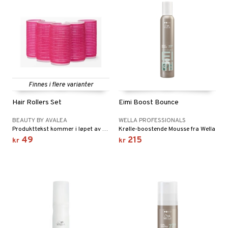
tighetskremer
eupbørste
egg
kara
enskygge
mer
dder
Finnes i flere varianter
uge
Hair Rollers Set
Eimi Boost Bounce
BEAUTY BY AVALEA
WELLA PROFESSIONALS
Produkttekst kommer i løpet av kort tid
Krølle-boostende Mousse fra Wella
49
215
kr
kr