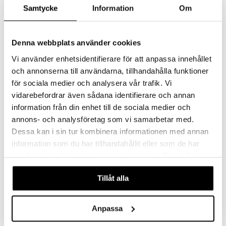
Arganmidas Nourishing
Arganmidas Nourishing
Samtycke
Information
Om
Curls Conditioner
Curls Detangling Hair Spray
ARGANMIDAS
ARGANMIDAS
Balsam for krøllete hår
Nærende, utredende leave-in spray for krøllete hår
195
249
Denna webbplats använder cookies
kr
kr
Vi använder enhetsidentifierare för att anpassa innehållet
och annonserna till användarna, tillhandahålla funktioner
för sociala medier och analysera vår trafik. Vi
vidarebefordrar även sådana identifierare och annan
information från din enhet till de sociala medier och
annons- och analysföretag som vi samarbetar med.
Dessa kan i sin tur kombinera informationen med annan
information som du har tillhandahållit eller som de har
samlat in när du har använt deras tjänster. Du godkänner
våra cookies vid fortsatt användande av vår webbplats.
Tillåt alla
Arganmidas Nourishing
Brushworks Heatless Flexi
Curls Hair Mask
Curlers
ARGANMIDAS
BRUSHWORKS
Anpassa
Reparerende hårkur for krøllete hår
Satinbelagte spoler som gir fine krøller uten varme
169
Overvåke
kr