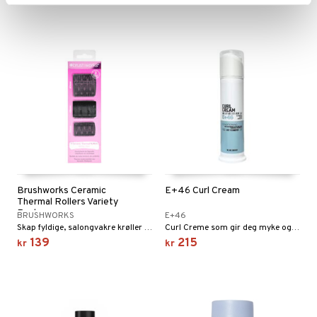
Brushworks Ceramic
E+46 Curl Cream
Thermal Rollers Variety
Pack
BRUSHWORKS
E+46
Skap fyldige, salongvakre krøller hjemme med Brushworks varmeruller.
Curl Creme som gir deg myke og definerte krøller.
139
215
kr
kr