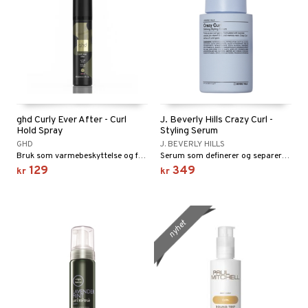
ghd Curly Ever After - Curl
J. Beverly Hills Crazy Curl -
Hold Spray
Styling Serum
GHD
J. BEVERLY HILLS
Bruk som varmebeskyttelse og for holdbare krøller eller bølgete hår
Serum som definerer og separerer krøllene.
129
349
kr
kr
nyhet