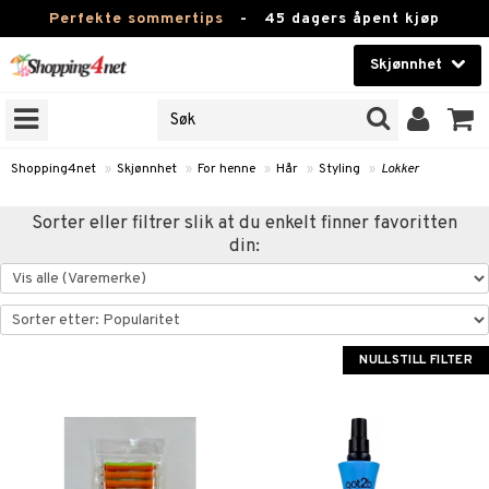
Perfekte sommertips
-
45 dagers åpent kjøp
Skjønnhet
RKER
Skjønnhet
M BRANDS
T
Kontaktlinser
Shopping4net
»
Skjønnhet
»
For henne
»
Hår
»
Styling
»
Lokker
JER
Helsekost
Sorter eller filtrer slik at du enkelt finner favoritten
ODUKTER
din:
Apotek
e
Fitness
Hjem & innredning
NULLSTILL FILTER
essoarer
Leketøy, Barn & Baby
lsam
Varemerker
ster / Kammer
Kampanjer
ktroniske produkter