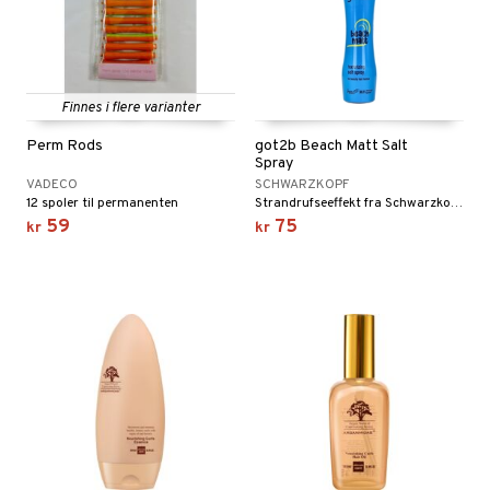
t Set
avfall
farge
Finnes i flere varianter
kur
Perm Rods
got2b Beach Matt Salt
Spray
pakning
VADECO
SCHWARZKOPF
12 spoler til permanenten
Strandrufseeffekt fra Schwarzkopf got2b
ve-in balsam
59
75
kr
kr
ampo
ling
ns & Antifrizz
spray
kker
mebeskyttelse
s & Gelé