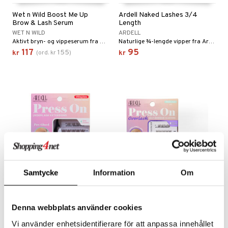
Wet n Wild Boost Me Up
Ardell Naked Lashes 3/4
Brow & Lash Serum
Length
WET N WILD
ARDELL
Aktivt bryn- og vippeserum fra Wet n Wild
Naturlige ¾-lengde vipper fra Ardell
117
95
155
kr
(
ord.
kr
)
kr
Samtycke
Information
Om
Finnes i flere varianter
Ardell Press On Underlash
Ardell Press On Overlash
Extensions Wispies
Extensions Natural
Denna webbplats använder cookies
ARDELL
ARDELL
Forlimte vipper i klaser som festes under vippene – naturlig resultat uten lim.
Forlimte vipper for en rask, holdbar look uten limrester.
Vi använder enhetsidentifierare för att anpassa innehållet