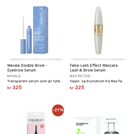
Mavala Double Brow -
False Lash Effect Mascara
Eyebrow Serum
Lash & Brow Serum
MAVALA
MAX FACTOR
Transparent serum som gir fyldigere, sterkere og mer definerte øyenbryn.
Vippe- og brynserum fra Max Factor
325
225
kr
kr
-27%