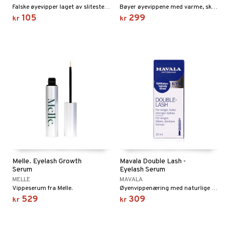
n
Falske øyevipper laget av slitesterkt fiber og organisk vippeteip.
Bøyer øyevippene med varme, skånsomt og enkelt.
produkter
d- og kroppspleie
cealer
105
299
matics Elixir
e
kr
kr
sialprodukter
- og leppepleie
liner
yx
beskyttelse
lettvesker
s / Makeupfjerner
ndation
nique Happy
rinnssystemet for menn
rum
pestift
nique Happy for Men
bering
gloss
foliering
liner
tighetskremer
eupbørste
egg
kara
enskygge
Melle. Eyelash Growth
Mavala Double Lash -
Serum
Eyelash Serum
mer
MELLE
MAVALA
Vippeserum fra Melle.
Øyenvippenæring med naturlige ingredienser fra Mavala
dder
529
309
kr
kr
uge