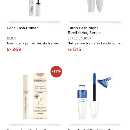
Blinc Lash Primer
Turbo Lash Night
Revitalizing Serum
BLINC
ESTÉE LAUDER
Næringsrik primer for ekstra lengde og volum
Nattserum fra Estée Lauder som styrker og pleier med et kompleks for vipper og bryn som føles fyldigere og tykkere.
269
515
kr
kr
-11%