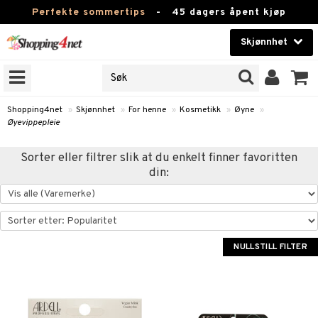
Perfekte sommertips
-
45 dagers åpent kjøp
Skjønnhet
RKER
Skjønnhet
M BRANDS
T
Kontaktlinser
Shopping4net
»
Skjønnhet
»
For henne
»
Kosmetikk
»
Øyne
»
Øyevippepleie
JER
Helsekost
ODUKTER
Sorter eller filtrer slik at du enkelt finner favoritten
Apotek
din:
e
Fitness
Hjem & innredning
essoarer
ie
Leketøy, Barn & Baby
NULLSTILL FILTER
lsam
iktscremer
tikk
Varemerker
ster / Kammer
 hud
iktspleie
t Set
Kampanjer
ktroniske produkter
mal hud
iktsvann
n uten sol
d