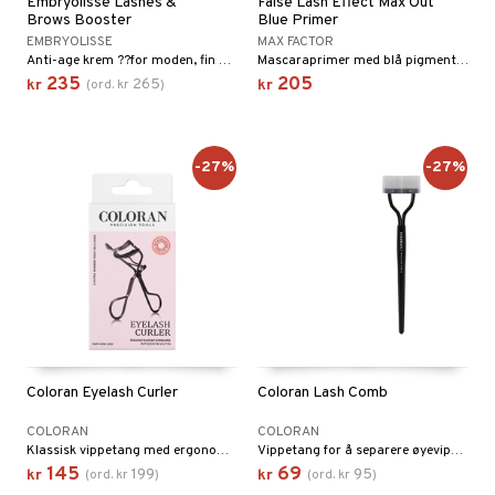
Embryolisse Lashes &
False Lash Effect Max Out
Brows Booster
Blue Primer
EMBRYOLISSE
MAX FACTOR
Anti-age krem ??for moden, fin og tørr hud fra Embryolisse Øyevippe- og øyenbrynsforsterker med 96 % naturlige ingredienser fra Embryolisse
Mascaraprimer med blå pigment for ekstra svarthet fra Max Factor
235
205
265
kr
(
ord.
kr
)
kr
-27%
-27%
Coloran Eyelash Curler
Coloran Lash Comb
COLORAN
COLORAN
Klassisk vippetang med ergonomisk design.
Vippetang for å separere øyevippene.
145
69
199
95
kr
(
ord.
kr
)
kr
(
ord.
kr
)