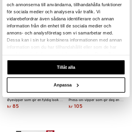
255
175
kr
kr
och annonserna till användarna, tillhandahålla funktioner
för sociala medier och analysera vår trafik. Vi
vidarebefordrar även sådana identifierare och annan
information från din enhet till de sociala medier och
annons- och analysföretag som vi samarbetar med.
Dessa kan i sin tur kombinera informationen med annan
information som du har tillhandahållit eller som de har
samlat in när du har använt deras tjänster. Du godkänner
våra cookies vid fortsatt användande av vår webbplats.
Tillåt alla
Ardell Frans 105
Anpassa
Ardell Press On Lash 105
ARDELL
ARDELL
Øyevipper som gir en fyldig look fra Ardell
Press-on-vipper som gir deg en naturlig, glamorøs look fra Ardell
85
105
kr
kr