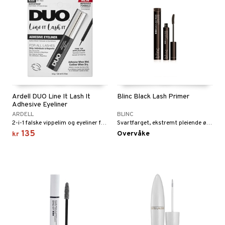
Ardell DUO Line It Lash It
Blinc Black Lash Primer
Adhesive Eyeliner
ARDELL
BLINC
2-i-1 falske vippelim og eyeliner fra Ardell
Svartfarget, ekstremt pleiende øyevippeprimer fra Blinc.
135
Overvåke
kr