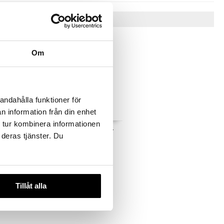
Tips til deg
Om
andahålla funktioner för
n information från din enhet
 tur kombinera informationen
uelle - Eau
Alibi Eau So Charming -
 deras tjänster. Du
Eau de toilette
RENTA
OSCAR DE LA RENTA
635
kr
Tillåt alla