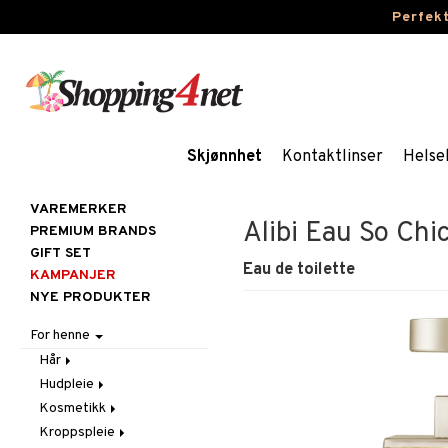
Perfek
Skjønnhet
Kontaktlinser
Helse
VAREMERKER
Alibi Eau So Chi
PREMIUM BRANDS
GIFT SET
Eau de toilette
KAMPANJER
NYE PRODUKTER
For henne
Hår
Hudpleie
Accessoarer
Kosmetikk
Balsam
Ansiktscremer
Kroppspleie
Børster / Kammer
Ansiktspleie
Gift Set
Fet hud