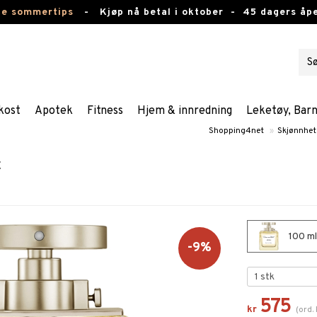
te sommertips
-
Kjøp nå betal i oktober -
45 dagers åpe
kost
Apotek
Fitness
Hjem & innredning
Leketøy, Bar
Shopping4net
»
Skjønnhet
c
100 ml 
-9%
575
kr
(
ord.