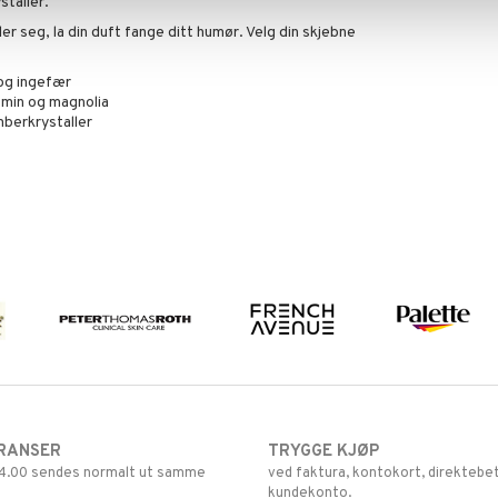
staller.
ler seg, la din duft fange ditt humør. Velg din skjebne
 og ingefær
smin og magnolia
mberkrystaller
RANSER
TRYGGE KJØP
 14.00 sendes normalt ut samme
ved faktura, kontokort, direktebet
kundekonto.