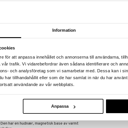
 hjem kuppene!
edningen til å gjøre kupp under vårt store SALG.
 fylles varehuset med fantastiske utsalgspriser på
Information
nnende produkter.
er til og med 31/8 2026, men vær rask –
oduktene dine kan fort gå tom!
cookies
ET »
e för att anpassa innehållet och annonserna till användarna, tillh
vår trafik. Vi vidarebefordrar även sådana identifierare och anna
nnons- och analysföretag som vi samarbetar med. Dessa kan i sin
Alibi Eau Sens
 la Renta
har tillhandahållit eller som de har samlat in när du har använt
de Parfum
OSCAR DE LA 
ortsatt användande av vår webbplats.
permann
399
kr
mster eau de toilette som fremhever den moteriktige
Anpassa
udlende noter av mandarin og oppkvikkende ingefær
te med noter av sambacjasmin og magnolia,
 Den har en hudnær, magnetisk base av varmt