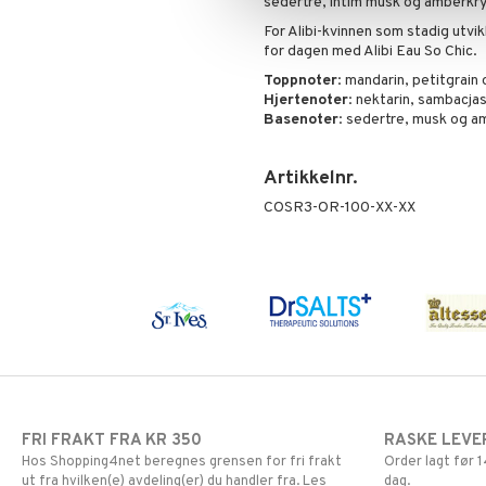
sedertre, intim musk og amberkry
For Alibi-kvinnen som stadig utvik
for dagen med Alibi Eau So Chic.
Toppnoter
: mandarin, petitgrain
Hjertenoter
: nektarin, sambacja
Basenoter
: sedertre, musk og a
Artikkelnr.
COSR3-OR-100-XX-XX
FRI FRAKT FRA KR 350
RASKE LEVE
Hos Shopping4net beregnes grensen for fri frakt
Order lagt før
ut fra hvilken(e) avdeling(er) du handler fra. Les
dag.