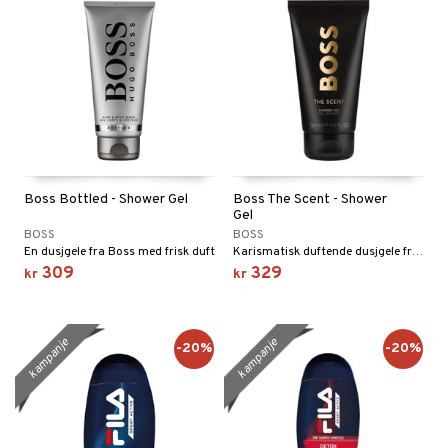
Boss Bottled - Shower Gel
Boss The Scent - Shower
Gel
BOSS
BOSS
En dusjgele fra Boss med frisk duft
Karismatisk duftende dusjgele fra Hugo Boss
309
329
kr
kr
kampanje
kampanje
-20%
-20%