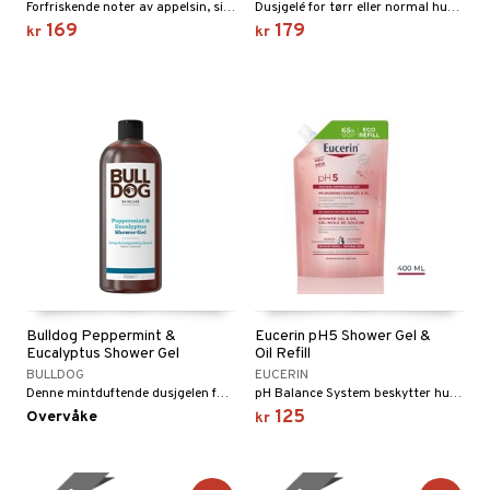
Forfriskende noter av appelsin, sitron, lime og bergamott kompletteres med basilikum, rosmarin og sedertre.
Dusjgelé for tørr eller normal hud, med en aromatisk blanding av sitrus, frisk mynte, eukalyptus, sedertre og patchouli.
169
179
kr
kr
Bulldog Peppermint &
Eucerin pH5 Shower Gel &
Eucalyptus Shower Gel
Oil Refill
BULLDOG
EUCERIN
Denne mintduftende dusjgelen for menn er designet for å gi et rikt skum og skånsom rengjøring.
pH Balance System beskytter hudens naturlige barriere og pH-verdien stabiliseres.
125
Overvåke
kr