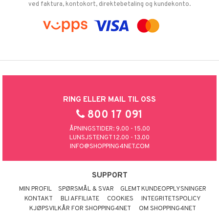
ved faktura, kontokort, direktebetaling og kundekonto.
RING ELLER MAIL TIL OSS
800 17 091
ÅPNINGSTIDER: 9.00 - 15.00
LUNSJSTENGT 12.00 - 13.00
INFO@SHOPPING4NET.COM
SUPPORT
MIN PROFIL
SPØRSMÅL & SVAR
GLEMT KUNDEOPPLYSNINGER
KONTAKT
BLI AFFILIATE
COOKIES
INTEGRITETSPOLICY
KJØPSVILKÅR FOR SHOPPING4NET
OM SHOPPING4NET