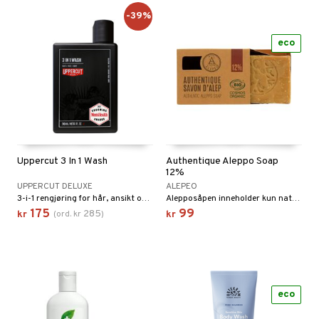
-39%
eco
Uppercut 3 In 1 Wash
Authentique Aleppo Soap
12%
UPPERCUT DELUXE
ALEPEO
3-i-1 rengjøring for hår, ansikt og kropp fra Uppercut Deluxe
Alepposåpen inneholder kun naturlig olivenolje, lagerbærsolje samt vann.
175
99
285
kr
(
ord.
kr
)
kr
eco