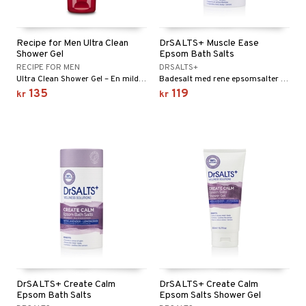
Recipe for Men Ultra Clean
DrSALTS+ Muscle Ease
Shower Gel
Epsom Bath Salts
RECIPE FOR MEN
DRSALTS+
Ultra Clean Shower Gel – En mild dusjgele med frisk duft av grapefrukt fra Recipe for Men
Badesalt med rene epsomsalter og eteriske oljer for deg med en aktiv livsstil.
135
119
kr
kr
DrSALTS+ Create Calm
DrSALTS+ Create Calm
Epsom Bath Salts
Epsom Salts Shower Gel