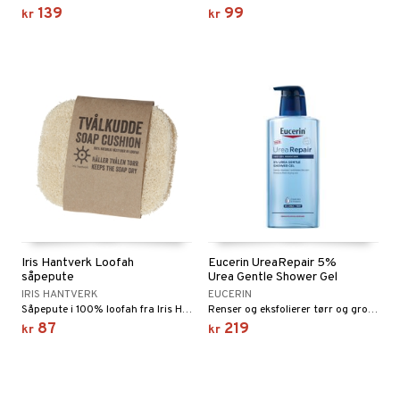
139
99
kr
kr
Iris Hantverk Loofah
Eucerin UreaRepair 5%
såpepute
Urea Gentle Shower Gel
IRIS HANTVERK
EUCERIN
Såpepute i 100% loofah fra Iris Hantverk.
Renser og eksfolierer tørr og grov hud skånsomt, men effektivt.
87
219
kr
kr