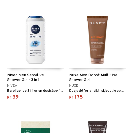
Nivea Men Sensitive
Nuxe Men Boost Multi Use
Shower Gel - 3 in 1
Shower Gel
NIVEA
NUXE
Beroligende 3 i 1 er en dusjsåpe for menn.
Dusjgelé for ansikt, skjegg, kropp og hår
39
175
kr
kr