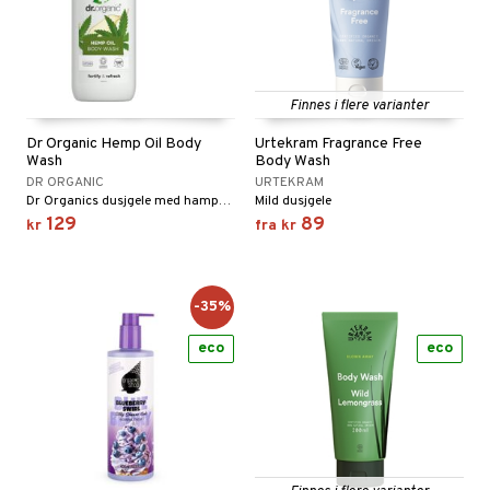
Finnes i flere varianter
Dr Organic Hemp Oil Body
Urtekram Fragrance Free
Wash
Body Wash
DR ORGANIC
URTEKRAM
Dr Organics dusjgele med hampolje er en fuktighetsgivende såpe perfekt for deg som er aktiv og dusjer ofte.
Mild dusjgele
129
89
kr
fra
kr
-35%
eco
eco