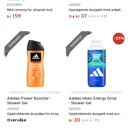
tighetskremer
EUCERIN
ADIDAS
eupbørste
egg
Mild rensing for atopisk hud.
Oppiggende dusjgele med avkjølende duft fra Adidas
159
37
49
kr
fra
kr
(
ord.
kr
)
kara
enskygge
kampanje
kampanje
-25%
mer
dder
uge
Adidas Power Booster -
Adidas Vibes Energy Drive
Shower Gel
- Shower Gel
ADIDAS
ADIDAS
Oppkvikkende dusjsåpe for kropp, ansikt og hår, fra Adidas
Oppkvikkende dusjgelé med aromatisk, frisk duft
30
Overvåke
39
kr
(
ord.
kr
)