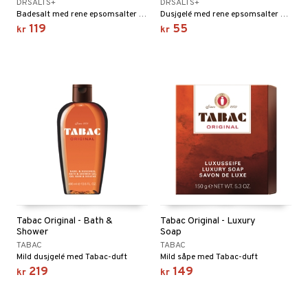
DRSALTS+
DRSALTS+
Badesalt med rene epsomsalter og eteriske oljer med en avslappende duft.
Dusjgelé med rene epsomsalter og eteriske oljer med en avslappende duft.
119
55
kr
kr
Tabac Original - Bath &
Tabac Original - Luxury
Shower
Soap
TABAC
TABAC
Mild dusjgelé med Tabac-duft
Mild såpe med Tabac-duft
219
149
kr
kr