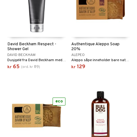
David Beckham Respect -
Authentique Aleppo Soap
Shower Gel
20%
DAVID BECKHAM
ALEPEO
Dusjgelé fra David Beckham med moderne treaktige duft
Aleppo såpe inneholder bare naturlig olivenolje, lagerbærolje og vann.
65
129
89
kr
(
ord.
kr
)
kr
eco