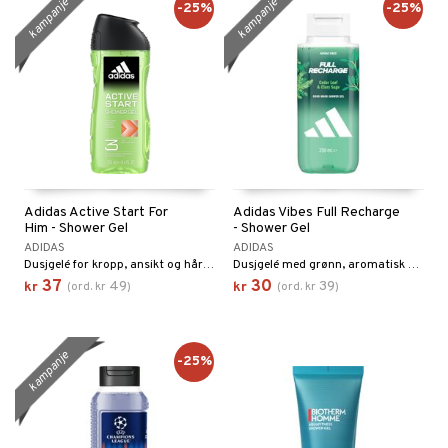
kampanje
kampanje
-25%
-25%
Adidas Active Start For
Adidas Vibes Full Recharge
Him - Shower Gel
- Shower Gel
ADIDAS
ADIDAS
Dusjgelé for kropp, ansikt og hår fra Adidas
Dusjgelé med grønn, aromatisk duft
37
30
49
39
kr
(
ord.
kr
)
kr
(
ord.
kr
)
kampanje
-25%