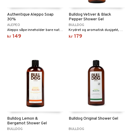
Authentique Aleppo Soap
Bulldog Vetiver & Black
30%
Pepper Shower Gel
ALEPEO
BULLDOG
Aleppo såpe inneholder bare naturlig olivenolje, lagerbærolje og vann.
Krydret og aromatisk dusjgelé, med toner av frisk appelsin, svart pepper, nellik, vetiver og patchouli.
149
179
kr
kr
Bulldog Lemon &
Bulldog Original Shower Gel
Bergamot Shower Gel
BULLDOG
BULLDOG