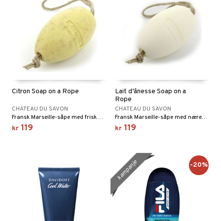
Citron Soap on a Rope
Lait d’ânesse Soap on a
Rope
CHATEAU DU SAVON
CHATEAU DU SAVON
Fransk Marseille-såpe med frisk sitronduft og mild peelingeffekt.
Fransk Marseille-såpe med nærende eselmelk og praktisk tau.
119
119
kr
kr
kampanje
-20%