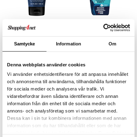
Cool Water - Shower Gel
FILA Energize & Purify 2in1
Shampoo & Shower Gel
DAVIDOFF
FILA
Samtycke
Information
Om
Dusjgelé med ren, frisk duft fra Davidoff
Forfriskende dusjsåpe og sjampo i ett fra FILA
269
40
49
kr
kr
(
ord.
kr
)
Denna webbplats använder cookies
kampanje
-20%
Vi använder enhetsidentifierare för att anpassa innehållet
och annonserna till användarna, tillhandahålla funktioner
för sociala medier och analysera vår trafik. Vi
vidarebefordrar även sådana identifierare och annan
information från din enhet till de sociala medier och
annons- och analysföretag som vi samarbetar med.
Dessa kan i sin tur kombinera informationen med annan
information som du har tillhandahållit eller som de har
samlat in när du har använt deras tjänster. Du godkänner
Fila Turbo Boost Shampoo
Boss Bottled Beyond -