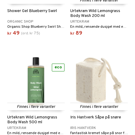
Finnes i flere varianter
Shower Gel Blueberry Swirl
Urtekram Wild Lemongrass
Body Wash 200 ml
ORGANIC SHOP
URTEKRAM
Organic Shop Blueberry Swirl Shower Gel inviterer til en bæraktig dusjopplevelse som føles som en dessert for huden.
En mild, rensende dusjgel med en frisk duft av sitrongress og sitrus.
49
89
75
kr
(
ord.
kr
)
kr
eco
Finnes i flere varianter
Finnes i flere varianter
Urtekram Wild Lemongrass
Iris Hantverk Såpe på snøre
Body Wash 500 ml
URTEKRAM
IRIS HANTVERK
En mild, rensende dusjgel med en frisk duft av sitrongress og sitrus.
Fantastisk kremet såpe på snor fra Iris Hantverk.