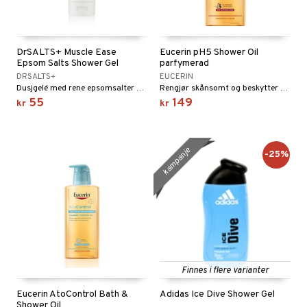
umprodukter
inser
UE
DrSALTS+ Muscle Ease
Eucerin pH5 Shower Oil
Epsom Salts Shower Gel
parfymerad
nique
DRSALTS+
EUCERIN
t
Dusjgelé med rene epsomsalter og eteriske oljer for deg med en aktiv livsstil.
Rengjør skånsomt og beskytter mot uttørkning.
p 10
55
149
ål & svar
kr
kr
nn 1: Rens
ie
rodukt
nn 2: Eksfolier
foliering
p
kampanje
elingen
-25%
n 3: Tilfør fukt
tighetskremer
n
d- og kroppspleie
cealer
matics Elixir
e
- og leppepleie
liner
yx
beskyttelse
s / Makeupfjerner
ndation
nique Happy
rinnssystemet for menn
rum
pestift
nique Happy for Men
bering
Finnes i flere varianter
gloss
foliering
Eucerin AtoControl Bath &
Adidas Ice Dive Shower Gel
liner
Shower Oil