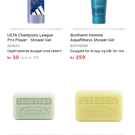
UEFA Champions League
Biotherm Homme
Pro Player - Shower Gel
Aquafitness Shower Gel
ADIDAS
BIOTHERM
Oppfriskende dusjgel med sedertre og patchouli
Dusjgelé for kropp og hår for menn fra Biotherm
30
359
39
kr
(
ord.
kr
)
kr