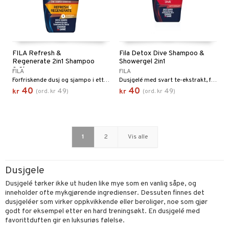
FILA Refresh &
Fila Detox Dive Shampoo &
Regenerate 2in1 Shampoo
Showergel 2in1
& Shower
FILA
FILA
Forfriskende dusj og sjampo i ett fra FILA
Dusjgelé med svart te-ekstrakt, frisk duft og dyprensende effekt på huden.
40
40
49
49
kr
(
ord.
kr
)
kr
(
ord.
kr
)
1
2
Vis alle
Dusjgele
Dusjgelé tørker ikke ut huden like mye som en vanlig såpe, og
inneholder ofte mykgjørende ingredienser. Dessuten finnes det
dusjgeléer som virker oppkvikkende eller beroliger, noe som gjør
godt for eksempel etter en hard treningsøkt. En dusjgelé med
favorittduften gir en luksuriøs følelse.