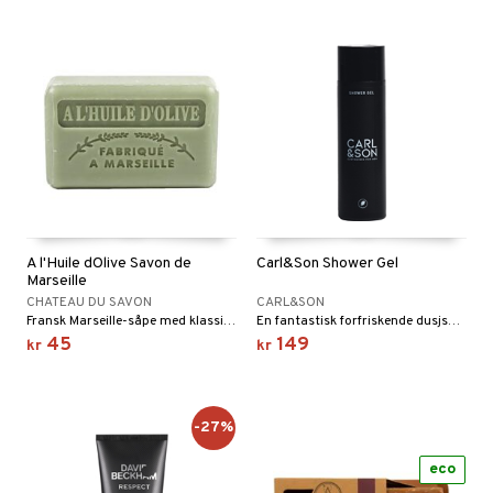
A l'Huile d´Olive Savon de
Carl&Son Shower Gel
Marseille
CHATEAU DU SAVON
CARL&SON
Fransk Marseille-såpe med klassisk, mild duft av oliven.
En fantastisk forfriskende dusjsåpe for menn
45
149
kr
kr
-27%
eco