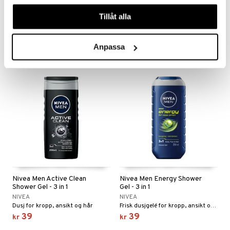
våra cookies vid fortsatt användande av vår webbplats.
& Showergel 2in1
Shower Gel
FILA
Tillåt alla
BOSS
Dusjgelé med frisk duft av sitrus, marine toner, ginseng og sandeltre.
Fuktighetsgivende dusjgelé med duft av BOSS Bottled Beyond
40
375
49
kr
(
ord.
kr
)
kr
Anpassa
Nivea Men Active Clean
Nivea Men Energy Shower
Shower Gel - 3 in 1
Gel - 3 in 1
NIVEA
NIVEA
Dusj for kropp, ansikt og hår
Frisk dusjgelé for kropp, ansikt og hår
39
39
kr
kr