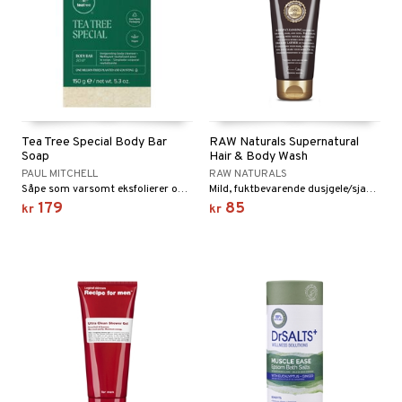
Tea Tree Special Body Bar
RAW Naturals Supernatural
Soap
Hair & Body Wash
PAUL MITCHELL
RAW NATURALS
Såpe som varsomt eksfolierer og styrker huden med Tea Tree Oil.
Mild, fuktbevarende dusjgele/sjampo fra RAW Naturals
179
85
kr
kr