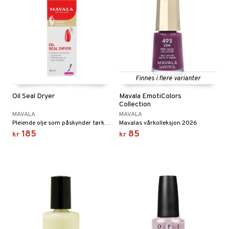
Finnes i flere varianter
Oil Seal Dryer
Mavala EmotiColors
Collection
MAVALA
MAVALA
Pleiende olje som påskynder tørketiden på din manikyr fra Mavala
Mavalas vårkolleksjon 2026
185
85
kr
kr