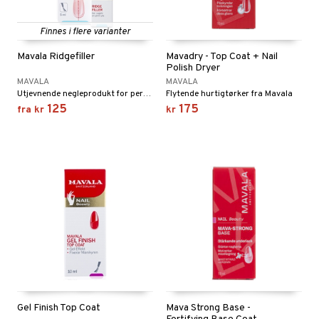
Finnes i flere varianter
Mavala Ridgefiller
Mavadry - Top Coat + Nail
Polish Dryer
MAVALA
MAVALA
Utjevnende negleprodukt for perfekt manikyr fra Mavala
Flytende hurtigtørker fra Mavala
125
175
fra
kr
kr
Gel Finish Top Coat
Mava Strong Base -