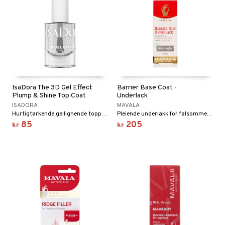
IsaDora The 3D Gel Effect
Barrier Base Coat -
Plump & Shine Top Coat
Underlack
ISADORA
MAVALA
Hurtigtørkende gellignende topplakk fra IsaDora
Pleiende underlakk for følsomme negler fra Mavala
85
205
kr
kr