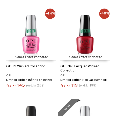
-44%
-40%
Finnes i flere varianter
Finnes i flere varianter
OPI IS Wicked Collection
OPI Nail Lacquer Wicked
Collection
OPI
OPI
Limited edition Infinite Shine neglelakk inspirert av filmen Wicked
Limited edition Nail Lacquer neglelakk fra OPI med inspirasjon fra filmen Wicked
145
119
259
199
fra
kr
(
ord.
kr
)
fra
kr
(
ord.
kr
)
nyhet