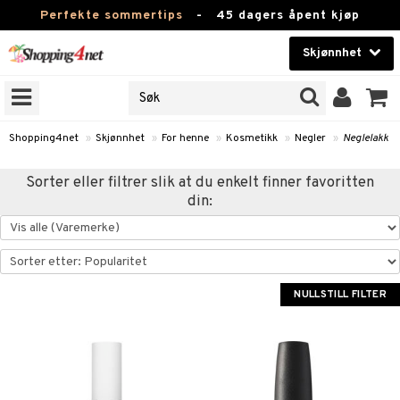
Perfekte sommertips
-
45 dagers åpent kjøp
Skjønnhet
RKER
Skjønnhet
M BRANDS
T
Kontaktlinser
Shopping4net
»
Skjønnhet
»
For henne
»
Kosmetikk
»
Negler
»
Neglelakk
JER
Helsekost
Sorter eller filtrer slik at du enkelt finner favoritten
ODUKTER
din:
Apotek
e
Fitness
Hjem & innredning
NULLSTILL FILTER
essoarer
ie
Leketøy, Barn & Baby
lsam
iktscremer
tikk
Varemerker
ster / Kammer
 hud
iktspleie
t Set
Kampanjer
ktroniske produkter
mal hud
iktsvann
n uten sol
d