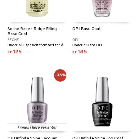
Seche Base - Ridge Filling
OPI Base Coat
Base Coat
SECHE
OPI
Underlakk spesielt fremtatt for å hjelpe til å skjule ujevnheter fra fantastiske Seche!
Underlakk fra OPI
125
185
kr
kr
-36%
Finnes i flere varianter
OPI Infinite Shine Lacquer
OPI Infinite Shine Top Coat