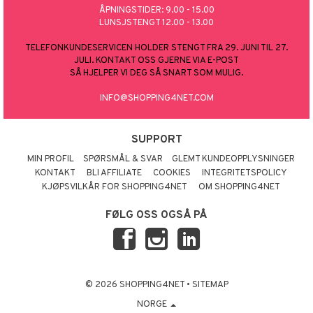
ÅPNINGSTIDER: 9.00 - 15.00
LUNSJSTENGT 12.00 - 13.00
TELEFONKUNDESERVICEN HOLDER STENGT FRA 29. JUNI TIL 27.
JULI. KONTAKT OSS GJERNE VIA E-POST
SÅ HJELPER VI DEG SÅ SNART SOM MULIG.
INFO@SHOPPING4NET.COM
SUPPORT
MIN PROFIL
SPØRSMÅL & SVAR
GLEMT KUNDEOPPLYSNINGER
KONTAKT
BLI AFFILIATE
COOKIES
INTEGRITETSPOLICY
KJØPSVILKÅR FOR SHOPPING4NET
OM SHOPPING4NET
FØLG OSS OGSÅ PÅ
© 2026 SHOPPING4NET
•
SITEMAP
NORGE