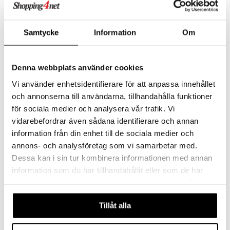
Finnes i flere varianter
OPI Nail Lacquer
OPI Infinite Shine Base
Samtycke
Information
Om
Coat
OPI
OPI
Neglelakk med høy kvalitet fra OPI
Baselakken i OPI's Infinite Shine 3-stegssystem
185
189
fra
kr
kr
Denna webbplats använder cookies
Vi använder enhetsidentifierare för att anpassa innehållet
och annonserna till användarna, tillhandahålla funktioner
-38%
för sociala medier och analysera vår trafik. Vi
vidarebefordrar även sådana identifierare och annan
information från din enhet till de sociala medier och
annons- och analysföretag som vi samarbetar med.
Dessa kan i sin tur kombinera informationen med annan
information som du har tillhandahållit eller som de har
samlat in när du har använt deras tjänster. Du godkänner
Finnes i flere varianter
våra cookies vid fortsatt användande av vår webbplats.
Tillåt alla
OPI Infinite Shine Duo
OPI Nature Strong
OPI
OPI