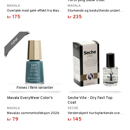
Fortifying Base Coat
MAVALA
MAVALA
Overlakk med gelé-effekt fra Mavala
Styrkende og beskyttende underlakk som forebygger myke og tynne negler som lett brekker, fra Mavala
175
235
kr
kr
nyhet
Finnes i flere varianter
Mavala EveryWear Color's
Seche Vite - Dry Fast Top
Coat
MAVALA
SECHE
Mavalas sommerkolleksjon 2026
Verdenskjent hurtigtørkende overlakk for profesjonell neglepleie!
79
145
kr
kr