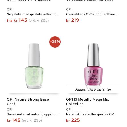
OPI
OPI
Neglelakk med gelelakk-effekt fra OPI
Overlakken i OPI's Infinite Shine 3-stegssystem
145
219
225
fra
kr
(
ord.
kr
)
kr
-38%
Finnes i flere varianter
OPI Nature Strong Base
OPI IS Metallic Mega Mix
Coat
Collection
OPI
OPI
Base coat med naturlig opprinnelse fra OPI
Metallisk høstkolleksjon fra OPI
145
225
235
kr
(
ord.
kr
)
kr