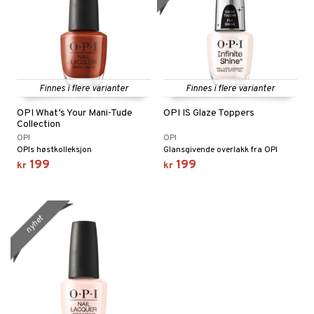
Finnes i flere varianter
Finnes i flere varianter
OPI What’s Your Mani-Tude
OPI IS Glaze Toppers
Collection
OPI
OPI
OPIs høstkolleksjon
Glansgivende overlakk fra OPI
199
199
kr
kr
nyhet