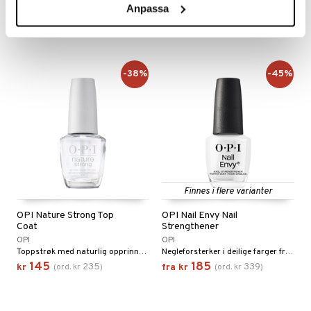
Sett med over og underlakken i OPI's Infinite Shine serie
Neglelakk av naturlig opprinnelse fra OPI
Anpassa
389
145
235
kr
fra
kr
(
ord.
kr
)
-38%
-45%
Finnes i flere varianter
OPI Nature Strong Top
OPI Nail Envy Nail
Coat
Strengthener
OPI
OPI
Toppstrøk med naturlig opprinnelse fra OPI
Negleforsterker i deilige farger fra OPI
145
185
235
339
kr
(
ord.
kr
)
fra
kr
(
ord.
kr
)