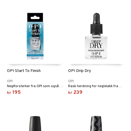
OPI Start To Finish
OPI Drip Dry
OPI
OPI
Neglforsterker fra OPI som også fungerer som baselakk og overlakk
Rask herdning for neglelakk fra OPI
195
239
kr
kr