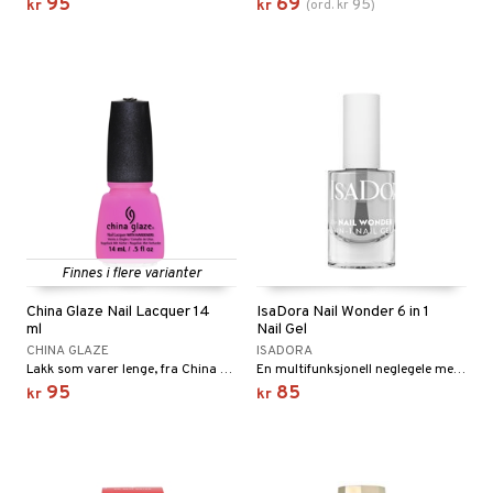
95
69
95
kr
kr
(
ord.
kr
)
Finnes i flere varianter
China Glaze Nail Lacquer 14
IsaDora Nail Wonder 6 in 1
ml
Nail Gel
CHINA GLAZE
ISADORA
Lakk som varer lenge, fra China Glaze
En multifunksjonell neglegele med seks funksjoner for den perfekte hjemmemanikyren.
95
85
kr
kr