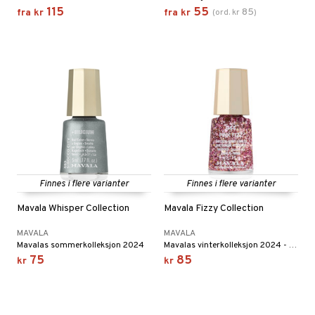
cealer
matics Elixir
e
115
55
85
fra
kr
fra
kr
(
ord.
kr
)
sialprodukter
- og leppepleie
liner
yx
beskyttelse
lettvesker
s / Makeupfjerner
ndation
nique Happy
rinnssystemet for menn
rum
pestift
nique Happy for Men
bering
gloss
foliering
liner
tighetskremer
eupbørste
egg
kara
Finnes i flere varianter
Finnes i flere varianter
enskygge
Mavala Whisper Collection
Mavala Fizzy Collection
mer
MAVALA
MAVALA
dder
Mavalas sommerkolleksjon 2024
Mavalas vinterkolleksjon 2024 - Fizzy Collection.
75
85
kr
kr
uge