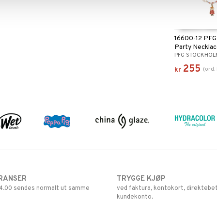
16600-12 PFG 
Party Neckla
PFG STOCKHOL
255
(
ord.
kr
RANSER
TRYGGE KJØP
 14.00 sendes normalt ut samme
ved faktura, kontokort, direktebet
kundekonto.