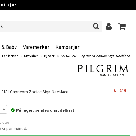
nt kjøp
n & Baby
Varemerker
Kampanjer
»
For henne
»
Smykker
»
Kjeder
»
51203-2121 Capricorn Zodiac Sign Necklace
kr 219
2121 Capricorn Zodiac Sign Necklace
På lager, sendes umiddelbart
r
299
)
5 kr per måned.