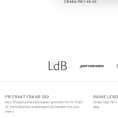
CR484-P8-1-XX-XX
FRI FRAKT FRA KR 350
RASKE LEVE
Hos Shopping4net beregnes grensen for fri frakt
Order lagt før
ut fra hvilken(e) avdeling(er) du handler fra. Les
dag.
mer »