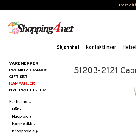
Perfek
Skjønnhet
Kontaktlinser
Helse
VAREMERKER
51203-2121 Capr
PREMIUM BRANDS
GIFT SET
KAMPANJER
NYE PRODUKTER
For henne
Hår
Hudpleie
Accessoarer
Kosmetikk
Balsam
Ansiktscremer
Kroppspleie
Børster / Kammer
Ansiktspleie
Gift Set
Fet hud