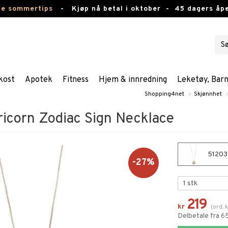
te sommertips
-
Kjøp nå betal i oktober -
45 dagers åpe
kost
Apotek
Fitness
Hjem & innredning
Leketøy, Bar
Shopping4net
»
Skjønnhet
icorn Zodiac Sign Necklace
51203-
-27%
219
kr
(
ord.
k
Delbetale fra 6