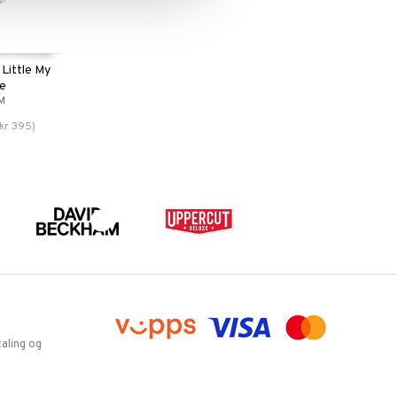
Little My
ce
M
kr
395
)
aling og