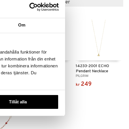
Populære produkter
Om
andahålla funktioner för
e varianter
n information från din enhet
 tur kombinera informationen
ign Letters
11243-2001 FOCUS
14233-2001 ECHO
Necklace
Pendant Necklace
 deras tjänster. Du
S
PILGRIM
PILGRIM
215
249
kr
kr
Tillåt alla
-35%