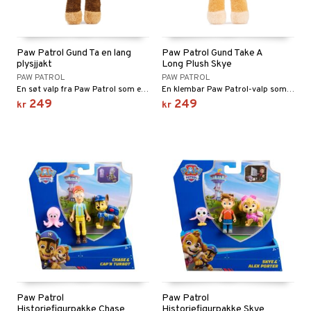
Paw Patrol Gund Ta en lang
Paw Patrol Gund Take A
plysjjakt
Long Plush Skye
PAW PATROL
PAW PATROL
En søt valp fra Paw Patrol som elsker å dra på eventyr!
En klembar Paw Patrol-valp som elsker å bli holdt.
249
249
kr
kr
Paw Patrol
Paw Patrol
Historiefigurpakke Chase
Historiefigurpakke Skye