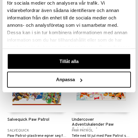
för sociala medier och analysera vår trafik. Vi
vidarebefordrar även sådana identifierare och annan
Paw Patrol Vannflaske
Puslespill 60 Biter CB Paw
Rosa 410 ml
Patrol
information från din enhet till de sociala medier och
PAW PATROL
CLEMENTONI
annons- och analysföretag som vi samarbetar med.
En rosa/lilla vannflaske med Skye og Everest fra Paw Patrol.
Alle sine favorittvalper fra Paw Patrol.
Dessa kan i sin tur kombinera informationen med annan
95
79
kr
kr
information som du har tillhandahållit eller som de har
samlat in när du har använt deras tjänster. Du godkänner
våra cookies vid fortsatt användande av vår webbplats.
Tillåt alla
Anpassa
Salvequick Paw Patrol
Undercover
Adventskalender Paw
Patrol - Klar for…
SALVEQUICK
PAW PATROL
Paw Patrol-plastrene egner seg for mindre og overfladiske sår.
Telle ned til jul med Paw Patrol skrivetilbehør!