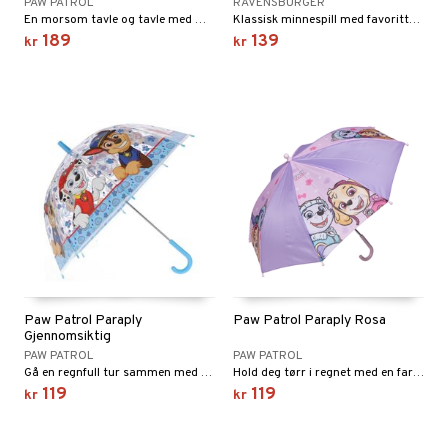
PAW PATROL
RAVENSBURGER
En morsom tavle og tavle med magneter.
Klassisk minnespill med favoritter fra Paw Patrol
189
139
kr
kr
Paw Patrol Paraply
Paw Patrol Paraply Rosa
Gjennomsiktig
PAW PATROL
PAW PATROL
Gå en regnfull tur sammen med Marshall og Chase.
Hold deg tørr i regnet med en fargerik Paw Patrol-paraply!
119
119
kr
kr