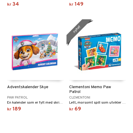
34
149
kr
kr
nyhet
Adventskalender Skye
Clementoni Memo Paw
Patrol
PAW PATROL
CLEMENTONI
En kalender som er fylt med skrivetilbehør.
Lett, morsomt spill som utvikler observasjonsevnen.
189
69
kr
kr