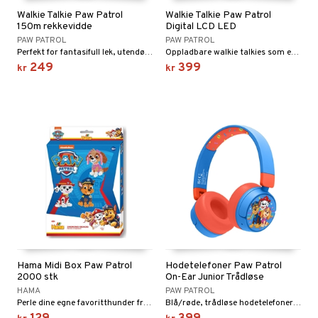
liner
tighetskremer
Walkie Talkie Paw Patrol
Walkie Talkie Paw Patrol
elingen
150m rekkevidde
Digital LCD LED
eupbørste
egg
PAW PATROL
PAW PATROL
kara
Perfekt for fantasifull lek, utendørsaktiviteter og eventyr hjemme!
Oppladbare walkie talkies som er enkle å bruke!
249
399
kr
kr
enskygge
mer
dder
uge
Hama Midi Box Paw Patrol
Hodetelefoner Paw Patrol
2000 stk
On-Ear Junior Trådløse
HAMA
PAW PATROL
Perle dine egne favoritthunder fra Paw Patrol!
Blå/røde, trådløse hodetelefoner for musikk eller spill.