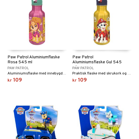
Paw Patrol Aluminiumflaske
Paw Patrol
Rosa 545 ml
Aluminiumsflaske Gul 545
ml
PAW PATROL
PAW PATROL
Aluminiumsflaske med innebygd sugerør.
Praktisk flaske med skrukork og innebygd sugerør.
109
109
kr
kr