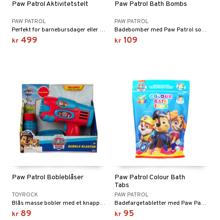
Paw Patrol Aktivitetstelt
Paw Patrol Bath Bombs
PAW PATROL
PAW PATROL
Perfekt for barnebursdager eller lek i hagen!
Badebomber med Paw Patrol som farger badevannet blått og har en fruktig og søt duft av blåbær.
499
109
kr
kr
Paw Patrol Bobleblåser
Paw Patrol Colour Bath
Tabs
TOYROCK
PAW PATROL
Blås masse bobler med et knappetrykk!
Badefargetabletter med Paw Patrol som farger badevannet og dufter fruktig.
89
95
kr
kr