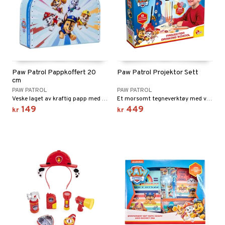
Paw Patrol Pappkoffert 20
Paw Patrol Projektor Sett
cm
PAW PATROL
PAW PATROL
Veske laget av kraftig papp med håndtak i stål.
Et morsomt tegneverktøy med valpene fra Paw Patrol.
149
449
kr
kr