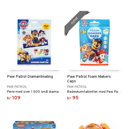
nyhet
Paw Patrol Diamantmaling
Paw Patrol Foam Makers
Caps
PAW PATROL
PAW PATROL
Perle med over 1 500 små diamanter og en urskive fylt med tall!
Badeskumtabletter med Paw Patrol som skummer, farger badevannet og dufter fruktig av jordbær og sitrus.
109
95
kr
kr