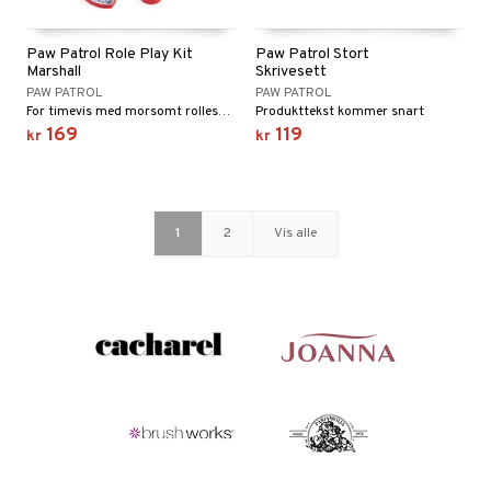
Paw Patrol Role Play Kit
Paw Patrol Stort
Marshall
Skrivesett
PAW PATROL
PAW PATROL
For timevis med morsomt rollespill med favorittvalpene dine.
Produkttekst kommer snart
169
119
kr
kr
1
2
Vis alle