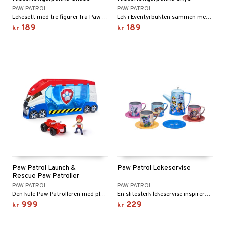
PAW PATROL
PAW PATROL
Lekesett med tre figurer fra Paw Patrol.
Lek i Eventyrbukten sammen med søte figurer.
189
189
kr
kr
Paw Patrol Launch &
Paw Patrol Lekeservise
Rescue Paw Patroller
PAW PATROL
PAW PATROL
Den kule Paw Patrolleren med plass til seks kjøretøy.
En slitesterk lekeservise inspirerer til fantasifull rolleleking med PAW Patrol.
999
229
kr
kr