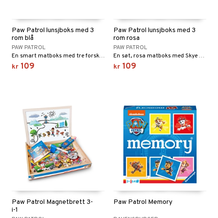
Paw Patrol lunsjboks med 3
Paw Patrol lunsjboks med 3
rom blå
rom rosa
PAW PATROL
PAW PATROL
En smart matboks med tre forskjellige rom å putte godsaker i!
En søt, rosa matboks med Skye og Everest fra Paw Patrol!
109
109
kr
kr
Paw Patrol Magnetbrett 3-
Paw Patrol Memory
i-1