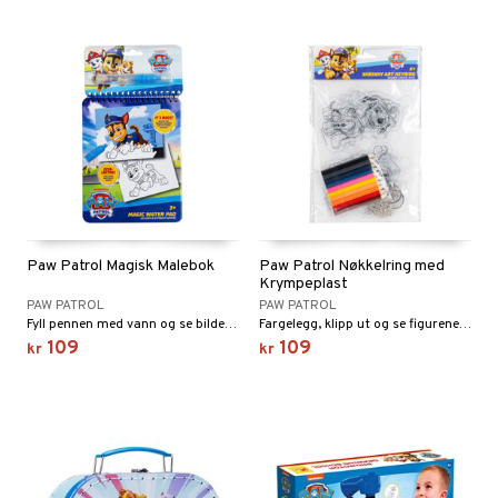
Paw Patrol Magisk Malebok
Paw Patrol Nøkkelring med
Krympeplast
PAW PATROL
PAW PATROL
Fyll pennen med vann og se bildene komme frem i farger.
Fargelegg, klipp ut og se figurene krympe i ovnen!
109
109
kr
kr