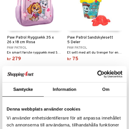
Paw Patrol Ryggsekk 35 x
Paw Patrol Sandskylesett
26 x 18 cm Rosa
5 Deler
PAW PATROL
PAW PATROL
En smart første ryggsekk med Skye og Everest fra Paw Patrol.
Et sett med alt du trenger for en dag på stranden.
279
75
kr
kr
Samtycke
Information
Om
Denna webbplats använder cookies
Vi använder enhetsidentifierare för att anpassa innehållet
och annonserna till användarna, tillhandahålla funktioner