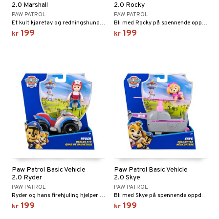
2.0 Marshall
2.0 Rocky
PAW PATROL
PAW PATROL
Et kult kjøretøy og redningshunden Marshall.
Bli med Rocky på spennende oppdrag i søppelbilen hans!
199
199
kr
kr
Paw Patrol Basic Vehicle
Paw Patrol Basic Vehicle
2.0 Ryder
2.0 Skye
PAW PATROL
PAW PATROL
Ryder og hans firehjuling hjelper til med å redde dagen!
Bli med Skye på spennende oppdrag i helikopteret hennes.
199
199
kr
kr