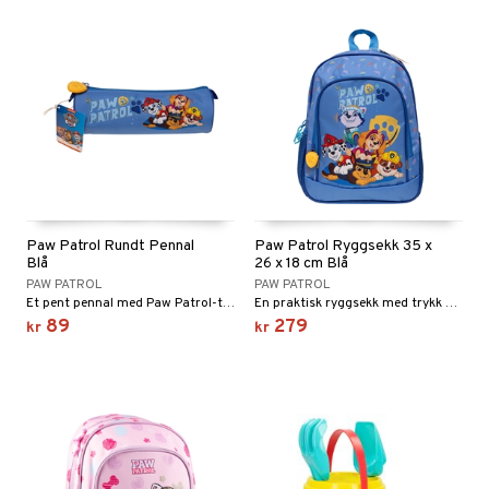
Paw Patrol Rundt Pennal
Paw Patrol Ryggsekk 35 x
Blå
26 x 18 cm Blå
PAW PATROL
PAW PATROL
Et pent pennal med Paw Patrol-trykk.
En praktisk ryggsekk med trykk av de søte valpene fra Paw Patrol.
89
279
kr
kr