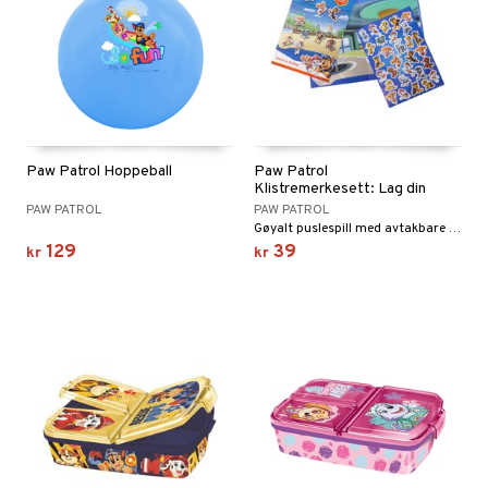
Paw Patrol Hoppeball
Paw Patrol
Klistremerkesett: Lag din
scene
PAW PATROL
PAW PATROL
Gøyalt puslespill med avtakbare klistremerker.
129
39
kr
kr