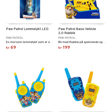
pa
umprodukter
egg & Bart
inser
produkter
UE
sialprodukter
nique
Paw Patrol Lommelykt LED
Paw Patrol Basic Vehicle
lettvesker
2.0 Rubble
p 10
PAW PATROL
PAW PATROL
En morsom lommelykt som er enkel å bruke.
Bli med Rubble på spennende oppdrag i bulldoseren hans.
nn 1: Rens
ie
69
199
kr
kr
nn 2: Eksfolier
foliering
p
n 3: Tilfør fukt
tighetskremer
n
d- og kroppspleie
cealer
matics Elixir
e
- og leppepleie
liner
yx
beskyttelse
s / Makeupfjerner
ndation
nique Happy
rinnssystemet for menn
t
rum
pestift
nique Happy for Men
bering
ål & svar
gloss
foliering
rodukt