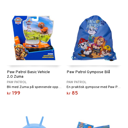
Paw Patrol Basic Vehicle
Paw Patrol Gympose Blå
2.0 Zuma
PAW PATROL
PAW PATROL
Bli med Zuma på spennende oppdrag i hans svevefartøy.
En praktisk gympose med Paw Patrol-trykk.
199
85
kr
kr