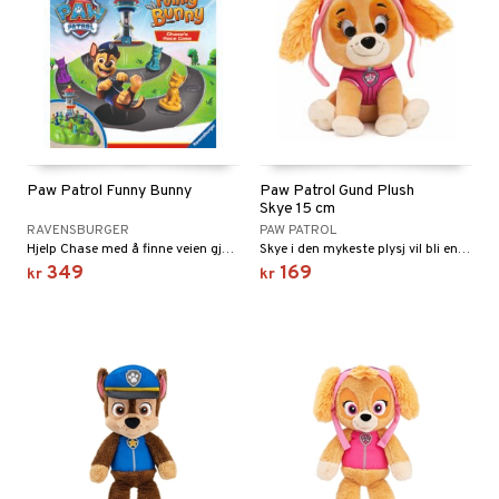
Paw Patrol Funny Bunny
Paw Patrol Gund Plush
Skye 15 cm
RAVENSBURGER
PAW PATROL
Hjelp Chase med å finne veien gjennom Eventyrbukta!
Skye i den mykeste plysj vil bli en venn for livet.
349
169
kr
kr