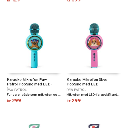
129
399
kr
kr
Karaoke Mikrofon Paw
Karaoke Mikrofon Skye
Patrol PopSing med LED-
PopSing med LED
lys
PAW PATROL
PAW PATROL
Fungerer både som mikrofon og Bluetooth-høyttaler.
Mikrofon med LED-fargeskiftende bakgrunnsbelysning.
299
299
kr
kr