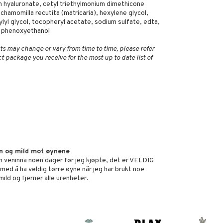
m hyaluronate, cetyl triethylmonium dimethicone
chamomilla recutita (matricaria), hexylene glycol,
ylyl glycol, tocopheryl acetate, sodium sulfate, edta,
, phenoxyethanol
ts may change or vary from time to time, please refer
ct package you receive for the most up to date list of
n og mild mot øynene
n veninna noen dager før jeg kjøpte, det er VELDIG
 med å ha veldig tørre øyne når jeg har brukt noe
ild og fjerner alle urenheter.