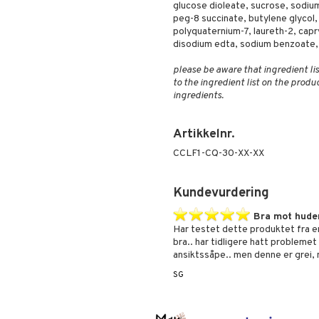
glucose dioleate, sucrose, sodiu
peg-8 succinate, butylene glycol, 
polyquaternium-7, laureth-2, capr
disodium edta, sodium benzoate
please be aware that ingredient lis
to the ingredient list on the produ
ingredients.
Artikkelnr.
CCLF1-CQ-30-XX-XX
Kundevurdering
Bra mot hude
Har testet dette produktet fra e
bra.. har tidligere hatt problemet
ansiktssåpe.. men denne er grei, m
SG