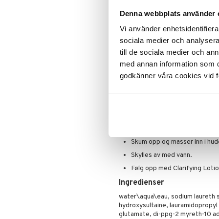
- Fet - Kombinert fet til svært fe
Denna webbplats använder 
Dette gjør produktet:
Vi använder enhetsidentifierar
Denne rensen opprettholder og be
huden aldri føles stram eller tørr.
sociala medier och analysera 
till de sociala medier och a
Dermatologisk veiledede løsning
med annan information som du 
Allergitestet.
100% parfymefri.
godkänner våra cookies vid f
Bruk
Brukes to ganger om dagen, 
Renser skånsomt uten å tørk
Brukes på ren, sminkefri hud.
Skum opp og masser inn i hud
Skylles av med vann.
Følg opp med Clarifying Lotion
Ingredienser
water\aqua\eau, sodium laureth s
hydroxysultaine, lauramidopropyl
glutamate, di-ppg-2 myreth-10 ad