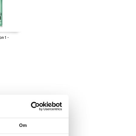
on 1 -
Om