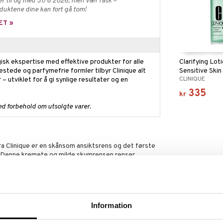
er til og med 31/8 2026, men vær rask –
oduktene dine kan fort gå tom!
ET »
Clarifying Loti
isk ekspertise med effektive produkter for alle
Sensitive Skin
estede og parfymefrie formler tilbyr Clinique alt
CLINIQUE
 – utviklet for å gi synlige resultater og en
335
kr
ed forbehold om utsolgte varer.
fra Clinique er en skånsom ansiktsrens og det første
m. Denne kremete og milde skumrensen renser
 naturlige fuktbarriere. Samtidig styrker den hudens
 som fremmer en mer ungdommelig glød.
Information
hud (Type 1)
pe 2)