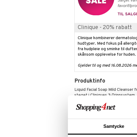
Salget var
Skjegg
Maskara
favorittpr
Øyenskygge
TIL SALG
Primer
Clinique - 20% rabatt
Pudder
Rouge
Clinique kombinerer dermatolog
hudtyper. Med fokus på allergit
fra hudpleie og sminke til dufter
skånsom opplevelse for huden.
Gjelder til og med 16.08.2026 m
Produktinfo
Liquid Facial Soap Mild Cleanser 
steget i Cliniques 3-Trinnsyste
skånsomt uten å forstyrre hudens
forsvar mot forurensninger, noe
Hvem passer produktet for?
Tilgjengelig for 3 hudtyper:
Samtycke
- Ekstra Mild - Svært tørr til tørr 
- Mild - Tørr kombinasjonshud (Ty