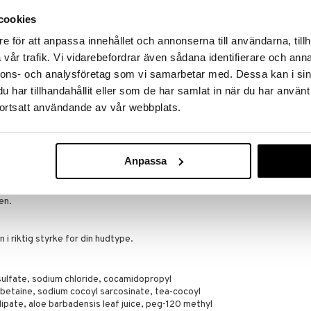
t hud (Type 3 & 4)
cookies
e för att anpassa innehållet och annonserna till användarna, tillh
skytter hudens naturlige fuktighetsbalanse, slik at
vår trafik. Vi vidarebefordrar även sådana identifierare och anna
nnons- och analysföretag som vi samarbetar med. Dessa kan i sin
er.
har tillhandahållit eller som de har samlat in när du har använt
ortsatt användande av vår webbplats.
morgen og kveld.
Anpassa
e ut huden.
en.
 i riktig styrke for din hudtype.
ulfate, sodium chloride, cocamidopropyl
 betaine, sodium cocoyl sarcosinate, tea-cocoyl
ipate, aloe barbadensis leaf juice, peg-120 methyl