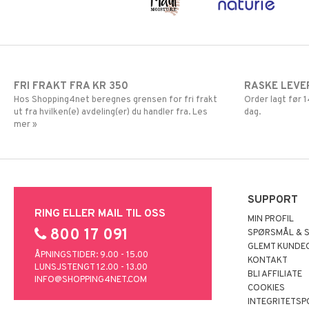
FRI FRAKT FRA KR 350
RASKE LEVE
Hos Shopping4net beregnes grensen for fri frakt
Order lagt før
ut fra hvilken(e) avdeling(er) du handler fra. Les
dag.
mer »
SUPPORT
RING ELLER MAIL TIL OSS
MIN PROFIL
800 17 091
SPØRSMÅL & 
GLEMT KUNDE
ÅPNINGSTIDER: 9.00 - 15.00
KONTAKT
LUNSJSTENGT 12.00 - 13.00
BLI AFFILIATE
INFO@SHOPPING4NET.COM
COOKIES
INTEGRITETSP