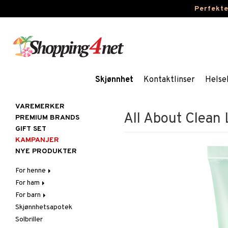
Perfekt
Skjønnhet
Kontaktlinser
Helse
VAREMERKER
All About Clean 
PREMIUM BRANDS
GIFT SET
KAMPANJER
NYE PRODUKTER
For henne
For ham
Hår
For barn
Hudpleie
Hår
Accessoarer
Skjønnhetsapotek
Kosmetikk
Hudpleie
Badeprodukter
Balsam
Ansiktscremer
Balsam
Solbriller
Kroppspleie
Kroppspleie
Toalettvesker
Børster / Kammer
Ansiktspleie
Gift Set
Elektroniske produkter
Ansiktscremer
Fet hud