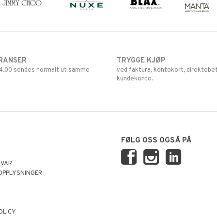
RANSER
TRYGGE KJØP
 14.00 sendes normalt ut samme
ved faktura, kontokort, direktebet
kundekonto.
FØLG OSS OGSÅ PÅ
SVAR
OPPLYSNINGER
OLICY