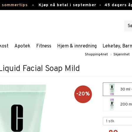
e sommertips
-
Kjøp nå betal i september -
45 dagers å
kost
Apotek
Fitness
Hjem & innredning
Leketøy, Bar
Shopping4net
»
Skjønnhet
Liquid Facial Soap Mild
30 ml -
-20%
200 ml 