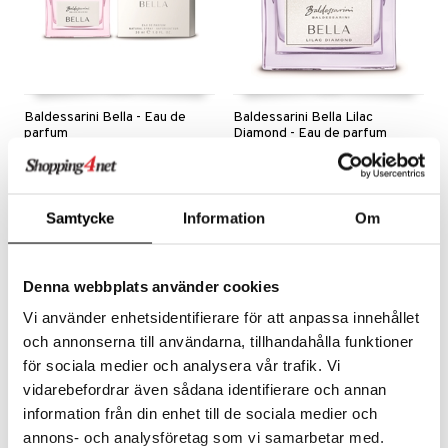
liner
tighetskremer
elingen
eupbørste
egg
kara
enskygge
Baldessarini Bella - Eau de
Baldessarini Bella Lilac
parfum
Diamond - Eau de parfum
mer
BALDESSARINI
BALDESSARINI
Myk floral eau de parfum fra Baldessarini
Elegant fruktig blomstrende eau de parfum fra Baldessarini
dder
669
849
919
1089
kr
(
ord.
kr
)
kr
(
ord.
kr
)
uge
Samtycke
Information
Om
-24%
-24%
Denna webbplats använder cookies
Vi använder enhetsidentifierare för att anpassa innehållet
och annonserna till användarna, tillhandahålla funktioner
för sociala medier och analysera vår trafik. Vi
vidarebefordrar även sådana identifierare och annan
information från din enhet till de sociala medier och
Finnes i flere varianter
annons- och analysföretag som vi samarbetar med.