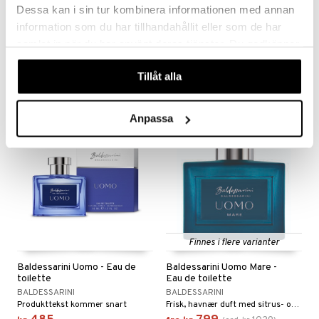
Dessa kan i sin tur kombinera informationen med annan
Baldessarini Bella Mare -
Baldessarini Signature -
information som du har tillhandahållit eller som de har
Eau de parfum
Deodorant Stick
BALDESSARINI
BALDESSARINI
samlat in när du har använt deras tjänster. Du godkänner
Frisk duft med pære, kaprifol og sandeltre for en sommerlig følelse.
Orientalsk treaktig duftende deostick fra Baldessarini
våra cookies vid fortsatt användande av vår webbplats.
699
299
919
395
fra
kr
(
ord.
kr
)
kr
(
ord.
kr
)
Tillåt alla
Anpassa
-22%
Finnes i flere varianter
Baldessarini Uomo - Eau de
Baldessarini Uomo Mare -
toilette
Eau de toilette
BALDESSARINI
BALDESSARINI
Produkttekst kommer snart
Frisk, havnær duft med sitrus- og tretoner.