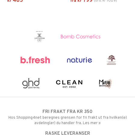
485
799
1029
kr
fra
kr
(
ord.
kr
)
FRI FRAKT FRA KR 350
Hos Shopping4net beregnes grensen for fri frakt ut fra hvilken(e)
avdeling(er) du handler fra. Les mer »
RASKE LEVERANSER