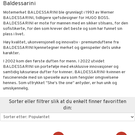
Baldessarini
t Set
sitiv hud
-makeup remover
tset
nzer & Highlighter
pper
ylotion
y spray
er
Motemerket BALDESSARINI ble grunnlagt i 1993 av Werner
avfall
r hud
gjøring
fjerning
cealer
lm
gler
BALDESSARINI, tidligere sjefsdesigner for HUGO BOSS.
n uten sol
tlys og Romduft
mbånd
BALDESSARINI er mote for mannen med en sikker stilsans, for den
farge
ker
get Dagkrem
peglans
negler
ne
odorant
 de cologne
sofistikerte, for den som krever det beste og som har funnet sin
der
plass i livet.
kur
ecremer
ndation
ppepenn
lelakk
liner / Kajal
lbehør
jgelé & såpe
 de parfum
esmykker
lsam
ie
Høy kvalitet, ukonvensjonell og innovativ - premiumduftene fra
BALDESSARINI kjennetegner merket og gjenspeiler dets unike
pakning
ling
mer
pestift
lepleie
øyevipper
e-up
pleie
 de toilette
ger
ktroniske produkter
iktscremer
pleie
karakter.
ve-in balsam
rum
dder
mover
cara
ige
t Set
tset
avfall
bérprodukter
ylotion
me
I 2002 kom den første duften for menn. I 2022 utvidet
BALDESSARINI sin portefølje med eksklusive innovasjoner og
ampo
produkter
uge
behør
ebryn
setter
dpleie
farge
n uten sol
n uten sol
er shave balm
samtidig luksuriøse dufter for kvinner. BALDESSARINI-kvinnen er
fascinerende med sin spesielle aura som fengsler omgivelsene
ling
sialprodukter
eskygge
fjerning
ampo
tset
odorant
er shave lotion
odukter
hennes. Som uttrykket "She's the one" antyder, er hun unik og
umiskjennelig.
ns & Antifrizz
rsjampo
lettvesker
vippepleie
ppsolje
ling
ske
jgelé & såpe
 de cologne
vesker
spray
mma og Baby
Sorter eller filtrer slik at du enkelt finner favoritten
lbehør
ecremer
dpleie
 de toilette
tsapotek
din:
ker
ling
ling
fjerning
tset
mebeskyttelse
produkter
gjøring
produkter
e
s & Gelé
sialprodukter
rum
sialprodukter