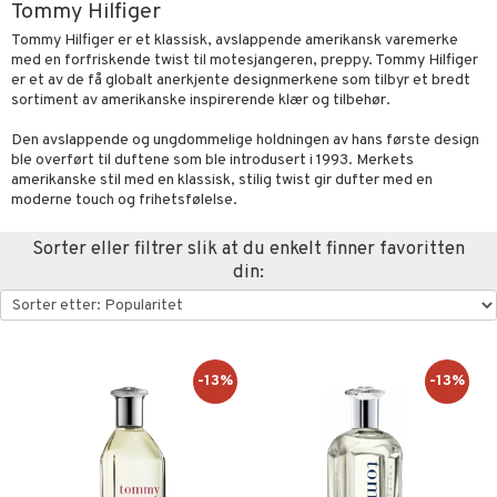
Tommy Hilfiger
t Set
sitiv hud
-makeup remover
tset
nzer & Highlighter
pper
ylotion
y spray
er
Tommy Hilfiger er et klassisk, avslappende amerikansk varemerke
med en forfriskende twist til motesjangeren, preppy. Tommy Hilfiger
avfall
r hud
gjøring
fjerning
cealer
lm
gler
n uten sol
tlys og Romduft
mbånd
er et av de få globalt anerkjente designmerkene som tilbyr et bredt
sortiment av amerikanske inspirerende klær og tilbehør.
farge
ker
get Dagkrem
peglans
negler
ne
odorant
 de cologne
der
kur
Den avslappende og ungdommelige holdningen av hans første design
ecremer
ndation
ppepenn
lelakk
liner / Kajal
lbehør
jgelé & såpe
 de parfum
esmykker
lsam
ie
ble overført til duftene som ble introdusert i 1993. Merkets
pakning
ling
mer
pestift
lepleie
øyevipper
e-up
amerikanske stil med en klassisk, stilig twist gir dufter med en
pleie
 de toilette
ger
ktroniske produkter
iktscremer
pleie
moderne touch og frihetsfølelse.
ve-in balsam
rum
dder
mover
cara
ige
t Set
tset
avfall
bérprodukter
ylotion
me
Sorter eller filtrer slik at du enkelt finner favoritten
ampo
produkter
uge
behør
ebryn
setter
dpleie
farge
n uten sol
n uten sol
er shave balm
din:
ling
sialprodukter
eskygge
fjerning
ampo
tset
odorant
er shave lotion
odukter
ns & Antifrizz
rsjampo
lettvesker
vippepleie
ppsolje
ling
ske
jgelé & såpe
 de cologne
vesker
spray
mma og Baby
lbehør
ecremer
dpleie
 de toilette
-13%
-13%
tsapotek
ker
ling
ling
fjerning
tset
mebeskyttelse
produkter
gjøring
produkter
e
s & Gelé
sialprodukter
rum
sialprodukter