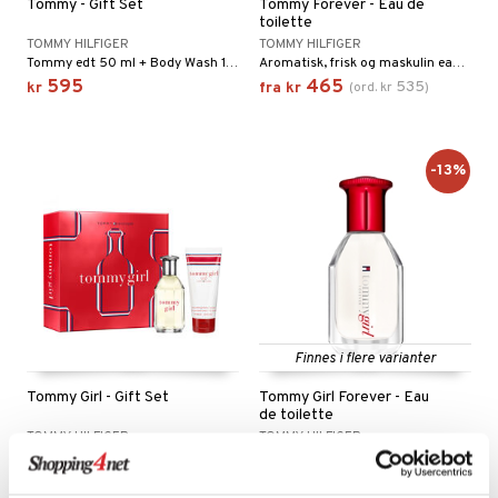
liner
Tommy - Gift Set
Tommy Forever - Eau de
tighetskremer
toilette
elingen
eupbørste
TOMMY HILFIGER
TOMMY HILFIGER
egg
Tommy edt 50 ml + Body Wash 100 ml
Aromatisk, frisk og maskulin eau de toilette fra Tommy Hilfiger
kara
595
465
535
kr
fra
kr
(
ord.
kr
)
enskygge
mer
-13%
dder
uge
Finnes i flere varianter
Tommy Girl - Gift Set
Tommy Girl Forever - Eau
de toilette
TOMMY HILFIGER
TOMMY HILFIGER
Tommy Girl edt 50ml + body lotion 100ml
Blomstrete, treaktig og feminin eau de toilette fra Tommy Hilfiger
625
465
535
kr
fra
kr
(
ord.
kr
)