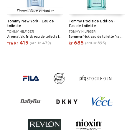
Finnes i flere varianter
Tommy New York - Eau de
Tommy Poolside Edition -
toilette
Eau de toilette
TOMMY HILFIGER
TOMMY HILFIGER
Aromatisk, frisk eau de toilette fra Tommy Hilfiger
Sommerfrisk eau de toilette fra Tommy Hilfiger
415
685
479
895
fra
kr
(
ord.
kr
)
kr
(
ord.
kr
)