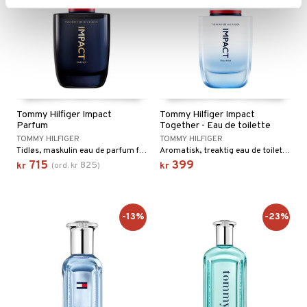
Tommy Hilfiger Impact
Tommy Hilfiger Impact
Parfum
Together - Eau de toilette
TOMMY HILFIGER
TOMMY HILFIGER
Tidløs, maskulin eau de parfum fra Tommy Hilfiger
Aromatisk, treaktig eau de toilette fra Tommy Hilfiger.
715
399
825
kr
(
ord.
kr
)
kr
-13%
-23%