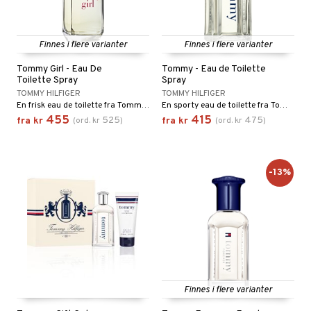
pa
umprodukter
egg & Bart
inser
produkter
Finnes i flere varianter
Finnes i flere varianter
UE
sialprodukter
Tommy Girl - Eau De
Tommy - Eau de Toilette
nique
Toilette Spray
Spray
lettvesker
TOMMY HILFIGER
TOMMY HILFIGER
p 10
En frisk eau de toilette fra Tommy Hilfiger
En sporty eau de toilette fra Tommy Hilfiger
455
415
525
475
fra
kr
(
ord.
kr
)
fra
kr
(
ord.
kr
)
nn 1: Rens
ie
nn 2: Eksfolier
foliering
p
n 3: Tilfør fukt
tighetskremer
n
-13%
d- og kroppspleie
cealer
matics Elixir
e
- og leppepleie
liner
yx
beskyttelse
s / Makeupfjerner
ndation
nique Happy
rinnssystemet for menn
t
rum
pestift
nique Happy for Men
bering
ål & svar
gloss
Finnes i flere varianter
foliering
rodukt