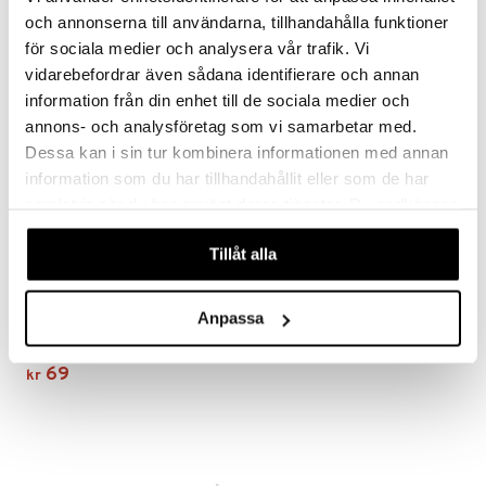
liner
tighetskremer
och annonserna till användarna, tillhandahålla funktioner
elingen
eupbørste
egg
för sociala medier och analysera vår trafik. Vi
vidarebefordrar även sådana identifierare och annan
kara
information från din enhet till de sociala medier och
enskygge
annons- och analysföretag som vi samarbetar med.
Dessa kan i sin tur kombinera informationen med annan
mer
information som du har tillhandahållit eller som de har
dder
samlat in när du har använt deras tjänster. Du godkänner
uge
våra cookies vid fortsatt användande av vår webbplats.
Tillåt alla
Purederm Eye Puffiness
Minimizing Eye Patches
Anpassa
PUREDERM
Øyemasker med ginkgo som bidrar til å minimere hevelser rundt øynene.
69
kr