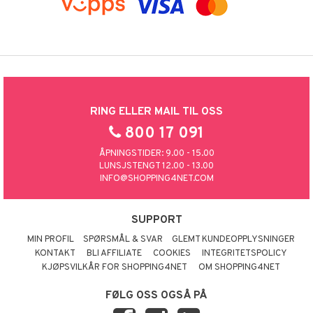
RING ELLER MAIL TIL OSS
800 17 091
ÅPNINGSTIDER: 9.00 - 15.00
LUNSJSTENGT 12.00 - 13.00
INFO@SHOPPING4NET.COM
SUPPORT
MIN PROFIL
SPØRSMÅL & SVAR
GLEMT KUNDEOPPLYSNINGER
KONTAKT
BLI AFFILIATE
COOKIES
INTEGRITETSPOLICY
KJØPSVILKÅR FOR SHOPPING4NET
OM SHOPPING4NET
FØLG OSS OGSÅ PÅ